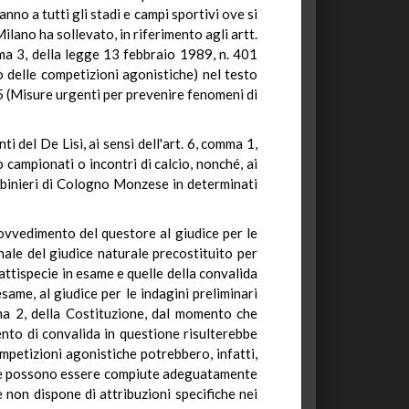
nno a tutti gli stadi e campi sportivi ove si
Milano ha sollevato, in riferimento agli artt.
mma 3, della legge 13 febbraio 1989, n. 401
o delle competizioni agonistiche) nel testo
45 (Misure urgenti per prevenire fenomeni di
 del De Lisi, ai sensi dell'art. 6, comma 1,
o campionati o incontri di calcio, nonché, ai
rabinieri di Cologno Monzese in determinati
ovvedimento del questore al giudice per le
onale del giudice naturale precostituito per
fattispecie in esame e quelle della convalida
ame, al giudice per le indagini preliminari
mma 2, della Costituzione, dal momento che
ento di convalida in questione risulterebbe
competizioni agonistiche potrebbero, infatti,
tà che possono essere compiute adeguatamente
e non dispone di attribuzioni specifiche nei