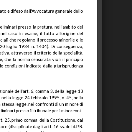
tato e difeso dall'Avvocatura generale dello
liminari presso la pretura, nell'ambito del
l caso in esame, il fatto all'origine del
iali che regolano il processo minorile e le
l. 20 luglio 1934, n. 1404). Di conseguenza,
va, attraverso il criterio della specialità,
, che la norma censurata violi il principio
le condizioni indicate dalla giurisprudenza
uzionale dell'art. 6, comma 3, della legge 13
 nella legge 24 febbraio 1995, n. 45, nella
 stessa legge, nei confronti di un minore di
liminari presso il tribunale per i minorenni.
art. 25, primo comma, della Costituzione, dal
e (disciplinate dagli artt. 16 ss. del d.P.R.