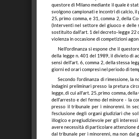
questore di Milano mediante il quale è stato
svolgono campionati e incontri di calcio, il 
25, primo comma, e 31, comma 2, della Cost
(Interventi nel settore del giuoco e delle
sostituito dall'art. 1 del decreto-legge 22
violenza in occasione di competizioni agoni
Nell'ordinanza si espone che il questore
della legge n. 401 del 1989, il divieto di a
sensi dell'art. 6, comma 2, della stessa l
giorni ed orari compresi nel periodo di tem
Secondo l'ordinanza di rimessione, la 
indagini preliminari presso la pretura circ
legge, di cui all'art. 25, primo comma, dell
dell'arresto e del fermo del minore - la c
presso il tribunale per i minorenni. In s
l'esclusione degli organi giudiziari che s
illogico e pregiudizievole per gli interessi
avere necessità di particolare attenzione d
dal tribunale per i minorenni, ma non dal g