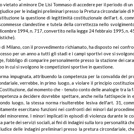
 vietato al minore De Lisi Tommaso di accedere per il periodo di un a
giudice per le indagini preliminari presso la Pretura circondariale di 
ituzione la questione di legittimità costituzionale dell'art. 6, co
 scommesse clandestine e tutela della correttezza nello svolgiment
 dicembre 1994, n. 717, convertito nella legge 24 febbraio 1995, n. 
stiche).
 di Milano, con il provvedimento richiamato, ha disposto nei confronti
ccesso per un anno a tutti gli stadi e i campi sportivi ove si svolgon
egge, l'obbligo di comparire personalmente presso la stazione dei ca
po in cui si svolgono le competizioni sportive in questione.
norma impugnata, attribuendo la competenza per la convalida del pr
ondariale, verrebbe, in primo luogo, a violare il principio costituzi
a Costituzione, dal momento che - tenuto conto delle analogie tra la 
ompetenza a decidere dovrebbe spettare, anche nella fattispecie in es
econdo luogo, la stessa norma risulterebbe lesiva dell'art. 31, co
olitamente esercitano funzioni nei confronti dei minori dal procedim
 del minorenne. I minori implicati in episodi di violenza durante le 
a parte dei servizi sociali, ai fini di indagini sulla loro personali
iudice delle indagini preliminari presso la pretura circondariale, ch