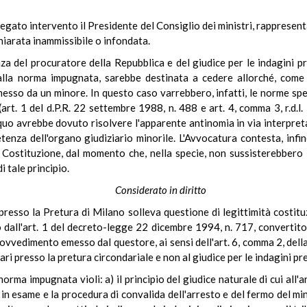
piegato intervento il Presidente del Consiglio dei ministri, rappresen
chiarata inammissibile o infondata.
a del procuratore della Repubblica e del giudice per le indagini pre
alla norma impugnata, sarebbe destinata a cedere allorché, come ne
sso da un minore. In questo caso varrebbero, infatti, le norme spec
 (art. 1 del d.P.R. 22 settembre 1988, n. 488 e art. 4, comma 3, r.d.
uo avrebbe dovuto risolvere l'apparente antinomia in via interpretati
enza dell'organo giudiziario minorile. L'Avvocatura contesta, infine
 Costituzione, dal momento che, nella specie, non sussisterebbero 
i tale principio.
Considerato in diritto
ri presso la Pretura di Milano solleva questione di legittimità costit
o dall'art. 1 del decreto-legge 22 dicembre 1994, n. 717, convertito
rovvedimento emesso dal questore, ai sensi dell'art. 6, comma 2, della
nari presso la pretura circondariale e non al giudice per le indagini pre
norma impugnata violi: a) il principio del giudice naturale di cui all'
n esame e la procedura di convalida dell'arresto e del fermo del minor