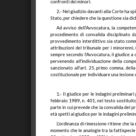
confronti dei minori.
2.- Nel giudizio davanti alla Corte ha s
Stato, per chiedere che la questione sia di
Ad avviso dell'Avvocatura, la competenz
procedimento di convalida disciplinato d
provvedimento interdittivo sia stato comme
attribuzioni del tribunale per i minorenni,
sempre secondo l'Avvocatura, il giudice a q
pervenendo all'individuazione della compet
sanzionato all'art. 25, primo comma, della
costituzionale per individuare una lesione d
1.- Il giudice per le indagini prelimina
febbraio 1989, n. 401, nel testo sostituit
parte in cui prevede che la convalida del p
età spetti al giudice per le indagini prelimi
L'ordinanza di rimessione ritiene che la 
momento che le analogie tra la fattispecie i