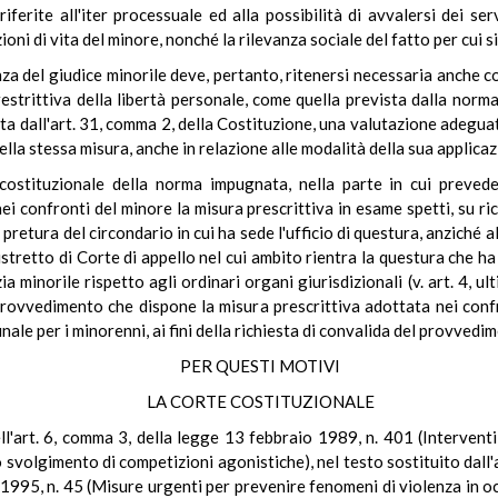
ferite all'iter processuale ed alla possibilità di avvalersi dei ser
oni di vita del minore, nonché la rilevanza sociale del fatto per cui s
a del giudice minorile deve, pertanto, ritenersi necessaria anche co
estrittiva della libertà personale, come quella prevista dalla nor
ata dall'art. 31, comma 2, della Costituzione, una valutazione adeguat
della stessa misura, anche in relazione alle modalità della sua applicaz
tà costituzionale della norma impugnata, nella parte in cui preve
 confronti del minore la misura prescrittiva in esame spetti, su ric
 pretura del circondario in cui ha sede l'ufficio di questura, anziché al
istretto di Corte di appello nel cui ambito rientra la questura che 
 minorile rispetto agli ordinari organi giurisdizionali (v. art. 4, u
rovvedimento che dispone la misura prescrittiva adottata nei confr
nale per i minorenni, ai fini della richiesta di convalida del provved
PER QUESTI MOTIVI
LA CORTE COSTITUZIONALE
 dell'art. 6, comma 3, della legge 13 febbraio 1989, n. 401 (Interven
o svolgimento di competizioni agonistiche), nel testo sostituito dal
 1995, n. 45 (Misure urgenti per prevenire fenomeni di violenza in oc