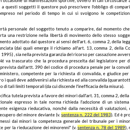
n occasione di manifestazioni sportive, ovvero in tali circostanze 
 a questi soggetti il questore può prescrivere l'obbligo di comparir
ompreso nel periodo di tempo in cui si svolgono le competizioni 
ibertà personale del soggetto tenuto a comparire, dal momento che,
ta una restrizione nella libertà di movimento dello stesso sogget
ento adottato dal questore ai sensi dell'art. 6, comma 2, della legg
unciata (dai quali emerge il richiamo all'art. 13, comma 2, della C
o 1995) , sia nella prevista garanzia del ricorso per cassazione avvers
 Né va trascurato che la procedura prescelta dal legislatore per d
prevista dall'artt. 390 del codice di procedura penale per la convali
ministero, competente per la richiesta di convalida, e giudice per
ro i quali deve addivenirsi alla richiesta ed alla convalida (quarantott
 di tali limiti temporali (da cui discende l'inefficacia della misura).
cifica tutela prevista a favore dei minori dall'art. 31, comma 2, de
zionale espresso in tale norma richieda l'adozione di un sistema 
lente esigenza rieducativa, nonché dalla necessità di valutazioni,
recupero del minore deviante (v.
sentenza n. 222 del 1983
). Ed è pr
essi dai minori la competenza generale del tribunale per i minor
te per la rieducazione dei minorenni" (v.
sentenza n. 78 del 1989
),