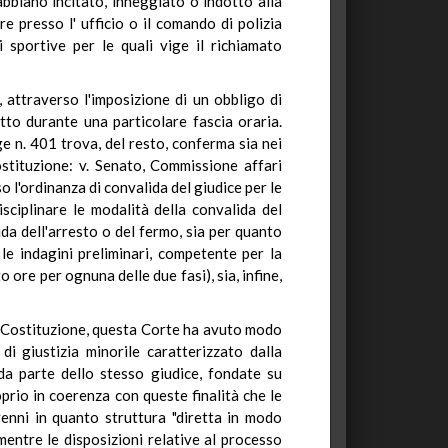
abbiano incitato, inneggiato o indotto alla
e presso l' ufficio o il comando di polizia
sportive per le quali vige il richiamato
 attraverso l'imposizione di un obbligo di
to durante una particolare fascia oraria.
e n. 401 trova, del resto, conferma sia nei
ostituzione: v. Senato, Commissione affari
o l'ordinanza di convalida del giudice per le
isciplinare le modalità della convalida del
da dell'arresto o del fermo, sia per quanto
 le indagini preliminari, competente per la
o ore per ognuna delle due fasi), sia, infine,
lla Costituzione, questa Corte ha avuto modo
di giustizia minorile caratterizzato dalla
 da parte dello stesso giudice, fondate su
oprio in coerenza con queste finalità che le
enni in quanto struttura "diretta in modo
 mentre le disposizioni relative al processo