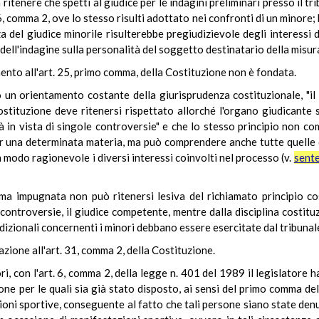
itenere che spetti al giudice per le indagini preliminari presso il tr
6, comma 2, ove lo stesso risulti adottato nei confronti di un minore; b
del giudice minorile risulterebbe pregiudizievole degli interessi d
ni dell'indagine sulla personalità del soggetto destinatario della misur
ento all'art. 25, primo comma, della Costituzione non è fondata.
un orientamento costante della giurisprudenza costituzionale, "il 
ostituzione deve ritenersi rispettato allorché l'organo giudicante si
 già in vista di singole controversie" e che lo stesso principio non
er una determinata materia, ma può comprendere anche tutte quelle 
n modo ragionevole i diversi interessi coinvolti nel processo (v.
sente
orma impugnata non può ritenersi lesiva del richiamato principio c
 controversie, il giudice competente, mentre dalla disciplina costitu
dizionali concernenti i minori debbano essere esercitate dal tribunale
lazione all'art. 31, comma 2, della Costituzione.
i, con l'art. 6, comma 2, della legge n. 401 del 1989 il legislatore h
ne per le quali sia già stato disposto, ai sensi del primo comma del
ioni sportive, conseguente al fatto che tali persone siano state den