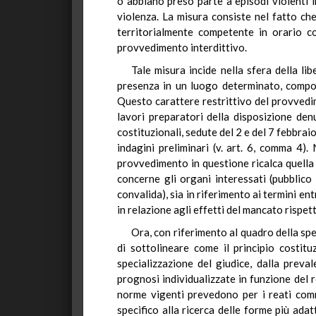
o abbiano preso parte a episodi violenti i
violenza. La misura consiste nel fatto che
territorialmente competente in orario c
provvedimento interdittivo.
Tale misura incide nella sfera della l
presenza in un luogo determinato, compor
Questo carattere restrittivo del provvedim
lavori preparatori della disposizione den
costituzionali, sedute del 2 e del 7 febbrai
indagini preliminari (v. art. 6, comma 4).
provvedimento in questione ricalca quella 
concerne gli organi interessati (pubblico 
convalida), sia in riferimento ai termini ent
in relazione agli effetti del mancato rispetto
Ora, con riferimento al quadro della spe
di sottolineare come il principio costitu
specializzazione del giudice, dalla preva
prognosi individualizzate in funzione del 
norme vigenti prevedono per i reati comm
specifico alla ricerca delle forme più adat