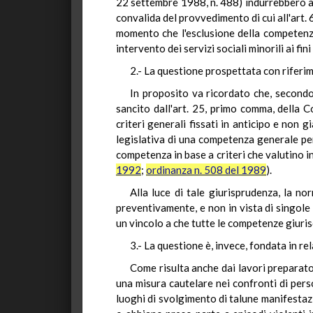
22 settembre 1988, n. 488) indurrebbero a r
convalida del provvedimento di cui all'art. 
momento che l'esclusione della competenza 
intervento dei servizi sociali minorili ai fi
2.- La questione prospettata con riferim
In proposito va ricordato che, secondo 
sancito dall'art. 25, primo comma, della C
criteri generali fissati in anticipo e non
legislativa di una competenza generale p
competenza in base a criteri che valutino i
1992
;
ordinanza n. 508 del 1989
).
Alla luce di tale giurisprudenza, la n
preventivamente, e non in vista di singole
un vincolo a che tutte le competenze giuris
3.- La questione è, invece, fondata in re
Come risulta anche dai lavori preparator
una misura cautelare nei confronti di perso
luoghi di svolgimento di talune manifestaz