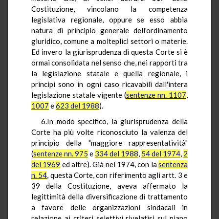
Costituzione, vincolano la competenza
legislativa regionale, oppure se esso abbia
natura di principio generale dell'ordinamento
giuridico, comune a molteplici settori o materie.
Ed invero la giurisprudenza di questa Corte si è
ormai consolidata nel senso che, nei rapporti tra
la legislazione statale e quella regionale, i
principi sono in ogni caso ricavabili dall'intera
legislazione statale vigente (
sentenze nn. 1107
,
1007
e
623 del 1988
).
6.In modo specifico, la giurisprudenza della
Corte ha più volte riconosciuto la valenza del
principio della "maggiore rappresentatività"
(
sentenze nn. 975
e
334 del 1988
,
54 del 1974
,
2
del 1969
ed altre). Già nel 1974, con la
sentenza
n. 54
, questa Corte, con riferimento agli artt. 3 e
39 della Costituzione, aveva affermato la
legittimità della diversificazione di trattamento
a favore delle organizzazioni sindacali in
relazione ai criteri selettivi rivelatisi sul piano