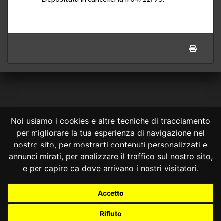
Noi usiamo i cookies e altre tecniche di tracciamento
per migliorare la tua esperienza di navigazione nel
CONSULTA ONLINE DAL 1995 -
NOTE LEGALI
nostro sito, per mostrarti contenuti personalizzati e
annunci mirati, per analizzare il traffico sul nostro sito,
Consulta OnLine non ha prodotto e non è responsabile per i contenuti e
le informazioni legali di siti collegati.
e per capire da dove arrivano i nostri visitatori.
La consultazione di questi o del materiale contenuto nel sito non
costituisce una relazione di consulenza legale.
Accetto
Nessuno deve confidare o agire in base alle informazioni disponibili in
questo sito senza una consulenza legale professionale.
Rifiuto