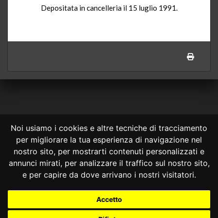
Depositata in cancelleria il 15 luglio 1991.
Noi usiamo i cookies e altre tecniche di tracciamento
per migliorare la tua esperienza di navigazione nel
CONSULTA ONLINE DAL 1995 -
NOTE LEGALI
nostro sito, per mostrarti contenuti personalizzati e
annunci mirati, per analizzare il traffico sul nostro sito,
Consulta OnLine non ha prodotto e non è responsabile per i contenuti e
le informazioni legali di siti collegati.
e per capire da dove arrivano i nostri visitatori.
La consultazione di questi o del materiale contenuto nel sito non
costituisce una relazione di consulenza legale.
Accetto
Nessuno deve confidare o agire in base alle informazioni disponibili in
questo sito senza una consulenza legale professionale.