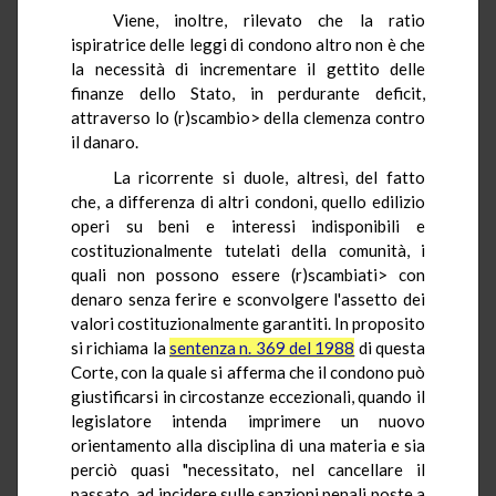
Viene, inoltre, rilevato che la ratio
ispiratrice delle leggi di condono altro non è che
la necessità di incrementare il gettito delle
finanze dello Stato, in perdurante deficit,
attraverso lo (r)scambio> della clemenza contro
il danaro.
La ricorrente si duole, altresì, del fatto
che, a differenza di altri condoni, quello edilizio
operi su beni e interessi indisponibili e
costituzionalmente tutelati della comunità, i
quali non possono essere (r)scambiati> con
denaro senza ferire e sconvolgere l'assetto dei
valori costituzionalmente garantiti. In proposito
si richiama la
sentenza n. 369 del 1988
di questa
Corte, con la quale si afferma che il condono può
giustificarsi in circostanze eccezionali, quando il
legislatore intenda imprimere un nuovo
orientamento alla disciplina di una materia e sia
perciò quasi "necessitato, nel cancellare il
passato, ad incidere sulle sanzioni penali poste a