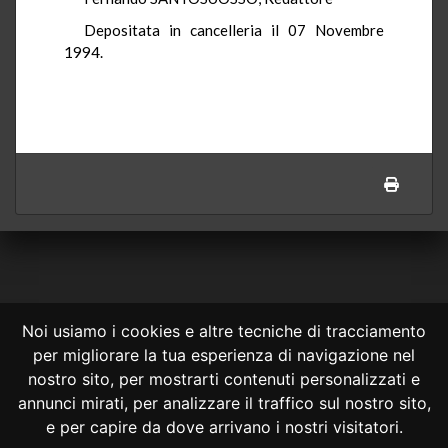
Depositata in cancelleria il 07 Novembre
1994.
Noi usiamo i cookies e altre tecniche di tracciamento
per migliorare la tua esperienza di navigazione nel
CONSULTA ONLINE DAL 1995 -
NOTE LEGALI
nostro sito, per mostrarti contenuti personalizzati e
annunci mirati, per analizzare il traffico sul nostro sito,
Consulta OnLine non ha prodotto e non è responsabile per i contenuti e
le informazioni legali di siti collegati.
e per capire da dove arrivano i nostri visitatori.
La consultazione di questi o del materiale contenuto nel sito non