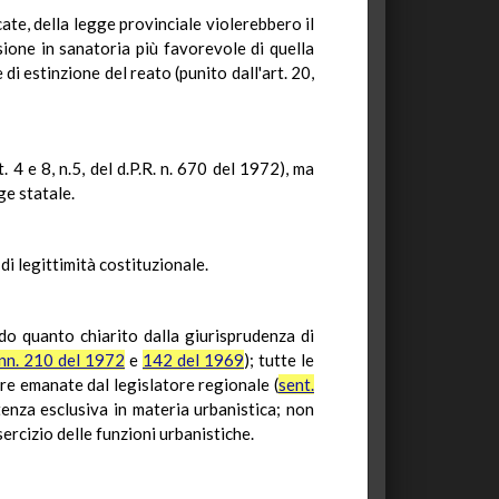
ate, della legge provinciale violerebbero il
sione in sanatoria più favorevole di quella
i estinzione del reato (punito dall'art. 20,
 4 e 8, n.5, del d.P.R. n. 670 del 1972), ma
ge statale.
di legittimità costituzionale.
ndo quanto chiarito dalla giurisprudenza di
 nn. 210 del 1972
e
142 del 1969
); tutte le
ere emanate dal legislatore regionale (
sent.
tenza esclusiva in materia urbanistica; non
ercizio delle funzioni urbanistiche.