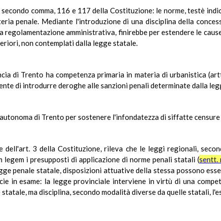
5, secondo comma, 116 e 117 della Costituzione: le norme, testè indic
ateria penale. Mediante l'introduzione di una disciplina della conces
la regolamentazione amministrativa, finirebbe per estendere le cause d
lteriori, non contemplati dalla legge statale.
cia di Trento ha competenza primaria in materia di urbanistica (artt.
nte di introdurre deroghe alle sanzioni penali determinate dalla leg
a autonoma di Trento per sostenere l'infondatezza di siffatte censure 
 dell'art. 3 della Costituzione, rileva che le leggi regionali, seco
legem i presupposti di applicazione di norme penali statali (
sentt.
 legge penale statale, disposizioni attuative della stessa possono ess
ecie in esame: la legge provinciale interviene in virtù di una compe
atale, ma disciplina, secondo modalità diverse da quelle statali, l'es