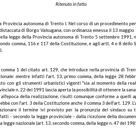
Ritenuto in fatto
a Provincia autonoma di Trento l. Nel corso di un procedimento pena
one distaccata di Borgo Valsugana, con ordinanza emessa il 13 maggio 
 della legge della Provincia autonoma di Trento 5 settembre 1991, 
 secondo comma, 116 e 117 della Costituzione, e agli artt. 4 e 8 dell
0.
il comma 1 del citato art. 129, che introduce nella provincia di Tren
zionale: mentre infatti l'art. 13, primo comma, della legge 28 feb
asto con gli strumenti urbanistici vigenti "sia al momento della rea
nciale n. 22 del 1991 lascia aperta la possibilità di ottenere la sanato
i all'epoca della realizzazione, risulti comunque conforme a quelli 
be con l'art. 3 della Costituzione anche il comma 3 dell'art. 129. L'
zionare il termine ivi previsto per la pronunzia del sindaco su t
atti - secondo la legge provinciale - dalla ricezione della docume
a legge nazionale (art. 13, secondo comma, della legge n. 47 del 198