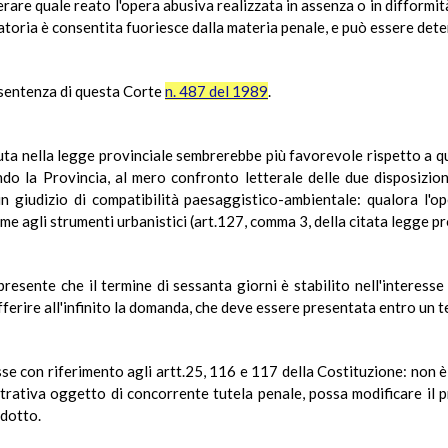
rare quale reato l'opera abusiva realizzata in assenza o in difformità
sanatoria è consentita fuoriesce dalla materia penale, e può essere de
 sentenza di questa Corte
n. 487 del 1989
.
uta nella legge provinciale sembrerebbe più favorevole rispetto a qua
do la Provincia, al mero confronto letterale delle due disposizioni
n giudizio di compatibilità paesaggistico-ambientale: qualora l'op
 agli strumenti urbanistici (art.127, comma 3, della citata legge pr
resente che il termine di sessanta giorni è stabilito nell'interesse d
erire all'infinito la domanda, che deve essere presentata entro un t
se con riferimento agli artt.25, 116 e 117 della Costituzione: non è
rativa oggetto di concorrente tutela penale, possa modificare il p
odotto.