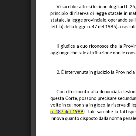
Vi sarebbe altresì lesione degli artt. 2
principio di riserva di legge statale in m
statale, la legge provinciale, operando sul
lett. b) della legge n. 47 del 1985) a casi u
Il giudice a quo riconosce che la Provin
aggiunge che tale attribuzione non le conse
2. É intervenuta in giudizio la Provinci
Con riferimento alla denunciata lesione
questa Corte, possono precisare secundum 
volte in cui non sia in gioco la riserva di
n. 487 del 1989
). Tale sarebbe la fattisp
innova quanto disposto dalla norma penale st