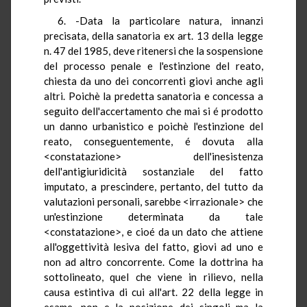
6. -Data la particolare natura, innanzi
precisata, della sanatoria ex art. 13 della legge
n. 47 del 1985, deve ritenersi che la sospensione
del processo penale e l'estinzione del reato,
chiesta da uno dei concorrenti giovi anche agli
altri. Poichè la predetta sanatoria e concessa a
seguito dell'accertamento che mai si é prodotto
un danno urbanistico e poichè l'estinzione del
reato, conseguentemente, é dovuta alla
<constatazione> dell'inesistenza
dell'antigiuridicità sostanziale del fatto
imputato, a prescindere, pertanto, del tutto da
valutazioni personali, sarebbe <irrazionale> che
un'estinzione determinata da tale
<constatazione>, e cioé da un dato che attiene
all'oggettività lesiva del fatto, giovi ad uno e
non ad altro concorrente. Come la dottrina ha
sottolineato, quel che viene in rilievo, nella
causa estintiva di cui all'art. 22 della legge in
esame, non e la posizione dei singoli ma la