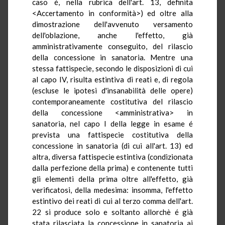
caso é, nella rubrica dell'art. 13, definita
<Accertamento in conformità>) ed oltre alla
dimostrazione dell'avvenuto versamento
dell'oblazione, anche l'effetto, già
amministrativamente conseguito, del rilascio
della concessione in sanatoria. Mentre una
stessa fattispecie, secondo le disposizioni di cui
al capo IV, risulta estintiva di reati e, di regola
(escluse le ipotesi d'insanabilità delle opere)
contemporaneamente costitutiva del rilascio
della concessione <amministrativa> in
sanatoria, nel capo I della legge in esame é
prevista una fattispecie costitutiva della
concessione in sanatoria (di cui all'art. 13) ed
altra, diversa fattispecie estintiva (condizionata
dalla perfezione della prima) e contenente tutti
gli elementi della prima oltre all'effetto, già
verificatosi, della medesima: insomma, l'effetto
estintivo dei reati di cui al terzo comma dell'art.
22 si produce solo e soltanto allorchè é già
stata rilasciata la concessione in sanatoria ai