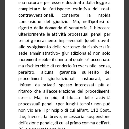
sua natura e per essere destinato dalla legge a
completare la fattispecie estintiva dei reati
contravvenzionali, consente la rapida
conclusione del giudizio. Ma, nell'ipotesi di
rigetto della domanda di sanatoria, il bloccare
ulteriormente le attività processuali penali per
tempi generalmente imprevedibili (quelli dovuti
allo svolgimento delle vertenze da risolversi in
sede amministrativo- giurisdizionale) non solo
incrementerebbe il danno al quale s'é accennato
ma rischierebbe di renderlo irreversibile, senza,
peraltro, alcuna garanzia sull'esito dei
procedimenti giurisdizionali, instaurati, ad
libitum, da privati, spesso interessati più al
ritardo che all'accelerazione dei procedimenti
stessi. Ma, in più, il blocco delle attività
processuali penali <per lunghi tempi> non può
non violare il principio di cui all'art. 112 Cost.,
che, invece, la breve, necessaria sospensione
dell'azione penale, di cui al primo comma dell'art.
22, sicuramente non lede.