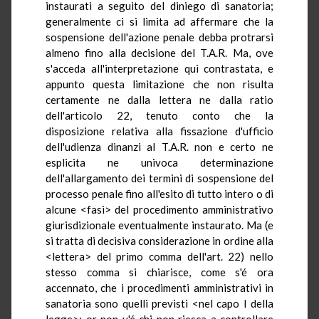
instaurati a seguito del diniego di sanatoria;
generalmente ci si limita ad affermare che la
sospensione dell'azione penale debba protrarsi
almeno fino alla decisione del T.A.R. Ma, ove
s'acceda all'interpretazione qui contrastata, e
appunto questa limitazione che non risulta
certamente ne dalla lettera ne dalla ratio
dell'articolo 22, tenuto conto che la
disposizione relativa alla fissazione d'ufficio
dell'udienza dinanzi al T.A.R. non e certo ne
esplicita ne univoca determinazione
dell'allargamento dei termini di sospensione del
processo penale fino all'esito di tutto intero o di
alcune <fasi> del procedimento amministrativo
giurisdizionale eventualmente instaurato. Ma (e
si tratta di decisiva considerazione in ordine alla
<lettera> del primo comma dell'art. 22) nello
stesso comma si chiarisce, come s'é ora
accennato, che i procedimenti amministrativi in
sanatoria sono quelli previsti <nel capo I della
legge>: or non v'é chi non riesca a controllare