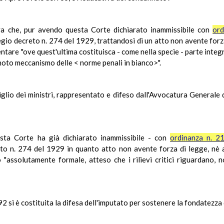
eva che, pur avendo questa Corte dichiarato inammissibile con
ord
regio decreto n. 274 del 1929, trattandosi di un atto non avente forz
ntare "ove quest'ultima costituisca - come nella specie - parte integ
l noto meccanismo delle < norme penali in bianco>".
iglio dei ministri, rappresentato e difeso dall'Avvocatura Generale 
uesta Corte ha già dichiarato inammissibile - con
ordinanza n. 2
reto n. 274 del 1929 in quanto atto non avente forza di legge, nè a
mo "assolutamente formale, atteso che i rilievi critici riguardano,
2 si è costituita la difesa dell'imputato per sostenere la fondatezza 