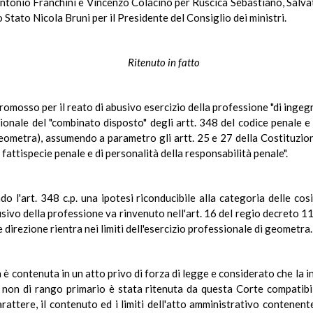
ntonio Franchini e Vincenzo Colacino per Ruscica Sebastiano, Salvat
o Stato Nicola Bruni per il Presidente del Consiglio dei ministri.
Ritenuto in fatto
romosso per il reato di abusivo esercizio della professione "di ingegn
zionale del "combinato disposto" degli artt. 348 del codice penale 
metra), assumendo a parametro gli artt. 25 e 27 della Costituzione 
 fattispecie penale e di personalità della responsabilità penale".
do l'art. 348 c.p. una ipotesi riconducibile alla categoria delle cos
usivo della professione va rinvenuto nell'art. 16 del regio decreto 11
e direzione rientra nei limiti dell'esercizio professionale di geometra.
 è contenuta in un atto privo di forza di legge e considerato che la 
non di rango primario è stata ritenuta da questa Corte compatibile 
arattere, il contenuto ed i limiti dell'atto amministrativo contenente