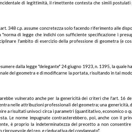
cidentale di legittimità, il rimettente contesta che simili postulati 
ll'art. 348 c.p. assume concretezza solo facendo riferimento alle dispo
 "norma di legge che indichi con sufficiente specificazione i presuppo
ciplinare l'ambito di esercizio della professione di geometra (e così
umere dalla legge "delegante" 24 giugno 1923, n. 1395, la quale ha l
nale del geometra e di modificarne la portata, risultando in tal modo
 sarebbe vulnerato anche per la genericità dei criteri che l'art. 16 
ntra nelle attribuzioni professionali del geometra; una genericità, d'a
ire a risultati univoci circa i parametri (quantitativo, economico o q
ta. Le norme impugnate contrasterebbero, poi, anche con il princip
tente, è proprio la indeterminatezza del precetto a non consentire 
 riprovevole del reo, e rieducativa del condannato".