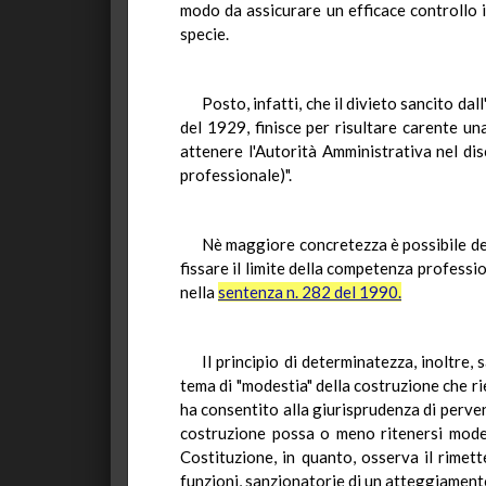
modo da assicurare un efficace controllo in
specie.
Posto, infatti, che il divieto sancito da
del 1929, finisce per risultare carente una
attenere l'Autorità Amministrativa nel dis
professionale)".
Nè maggiore concretezza è possibile des
fissare il limite della competenza professio
nella
sentenza n. 282 del 1990.
Il principio di determinatezza, inoltre,
tema di "modestia" della costruzione che rie
ha consentito alla giurisprudenza di perven
costruzione possa o meno ritenersi modes
Costituzione, in quanto, osserva il rimet
funzioni, sanzionatorie di un atteggiamento