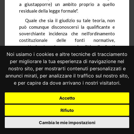
a giustapporre) un ambito proprio a quello
residuale della legge formale".
Quale che sia il giudizio su tale teoria, non
può comunque disconoscersi la qualificante e
soverchiante incidenza che nell'ordinamento
costituzionale delle fonti normative,
caratterizzato da una pluralità di fonti
pariordinate, spiega il criterio della competenza,
Noi usiamo i cookies e altre tecniche di tracciamento
ad assicurare il rispetto del quale, inteso come
per migliorare la tua esperienza di navigazione nel
criterio ordinatore della produzione normativa
nostro sito, per mostrarti contenuti personalizzati e
primaria é (anche) preordinato il sindacato sulla
annunci mirati, per analizzare il traffico sul nostro sito,
legittimità costituzionale. E ciò sembra
e per capire da dove arrivano i nostri visitatori.
sufficiente per ritenere soggetto a tale
sindacato il regolamento parlamentare, che ha
Accetto
un ambito normativo primario e riservato ex
artt. 64 e 72 Cost., tanto più che é
Rifiuto
perfettamente configurabile sia una riserva a
favore del regolamento sia una riserva a favore
Cambia le mie impostazioni
della legge, la violazione delle quali ad opera di
ciascuna delle altre fonti indubbiamente