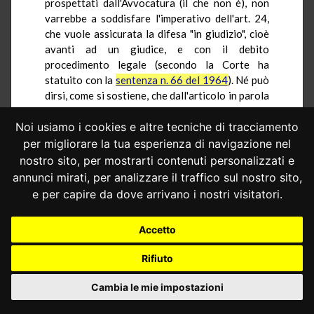
prospettati dall'Avvocatura (il che non é), non
varrebbe a soddisfare l'imperativo dell'art. 24,
che vuole assicurata la difesa "in giudizio", cioè
avanti ad un giudice, e con il debito
procedimento legale (secondo la Corte ha
statuito con la
sentenza n. 66 del 1964
). Né può
dirsi, come si sostiene, che dall'articolo in parola
si ricavi solo il divieto di impedimenti esterni
all'esercizio dell'azione giudiziaria, poiché la sua
Noi usiamo i cookies e altre tecniche di tracciamento
portata é ben più vasta. E del pari priva di valore
per migliorare la tua esperienza di navigazione nel
é l'affermazione secondo cui l'applicazione
nostro sito, per mostrarti contenuti personalizzati e
dell'art. 24 presuppone l'esistenza di una
annunci mirati, per analizzare il traffico sul nostro sito,
giurisdizione competente, dato l'evidente
e per capire da dove arrivano i nostri visitatori.
circolo in cui essa si involge, fino a quando non si
fornisca la dimostrazione (come si é visto, non
Accetto
deducibile dal sistema) che competente possa
essere solo lo stesso Consiglio superiore della
Rifiuto
magistratura.
Si può aggiungere che non si renderebbe
Cambia le mie impostazioni
neppure possibile alla legge ordinaria conferire