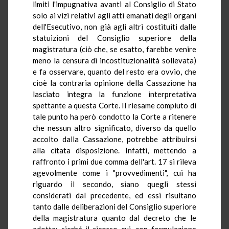
limiti l'impugnativa avanti al Consiglio di Stato
solo ai vizi relativi agli atti emanati degli organi
dell'Esecutivo, non già agli altri costituiti dalle
statuizioni del Consiglio superiore della
magistratura (ciò che, se esatto, farebbe venire
meno la censura di incostituzionalità sollevata)
e fa osservare, quanto del resto era ovvio, che
cioè la contraria opinione della Cassazione ha
lasciato integra la funzione interpretativa
spettante a questa Corte. Il riesame compiuto di
tale punto ha però condotto la Corte a ritenere
che nessun altro significato, diverso da quello
accolto dalla Cassazione, potrebbe attribuirsi
alla citata disposizione. Infatti, mettendo a
raffronto i primi due comma dell'art. 17 si rileva
agevolmente come i "provvedimenti", cui ha
riguardo il secondo, siano quegli stessi
considerati dal precedente, ed essi risultano
tanto dalle deliberazioni del Consiglio superiore
della magistratura quanto dal decreto che le
adotta; sicché il ricorso cui, con formulazione