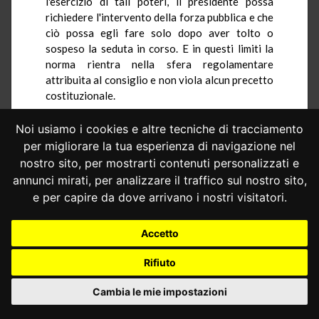
l'esercizio di tali poteri, il presidente possa
richiedere l'intervento della forza pubblica e che
ciò possa egli fare solo dopo aver tolto o
sospeso la seduta in corso. E in questi limiti la
norma rientra nella sfera regolamentare
attribuita al consiglio e non viola alcun precetto
costituzionale.
6. - Il mancato accoglimento del ricorso dello
Noi usiamo i cookies e altre tecniche di tracciamento
Stato nella parte relativa al secondo comma
per migliorare la tua esperienza di navigazione nel
dell'art. 49 del regolamento rende inutile
nostro sito, per mostrarti contenuti personalizzati e
decidere - ai fini dell'esame dell'illegittimità
annunci mirati, per analizzare il traffico sul nostro sito,
derivata dell'art. 51 del regolamento denunziata
dall'Avvocatura dello Stato nella memoria - se ed
e per capire da dove arrivano i nostri visitatori.
in quali limiti il potere conferito alla Corte
dall'art. 27 della legge 11 marzo 1953, n. 87,
Accetto
possa essere esercitato anche nei giudizi
relativi ai conflitti di attribuzione.
Rifiuto
Cambia le mie impostazioni
PER QUESTI MOTIVI