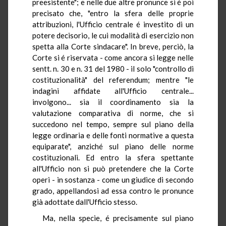
preesistente"; e nelle due altre pronunce si é poi
precisato che, "entro la sfera delle proprie
attribuzioni, l'Ufficio centrale é investito di un
potere decisorio, le cui modalità di esercizio non
spetta alla Corte sindacare". In breve, perciò, la
Corte si é riservata - come ancora si legge nelle
sentt. n. 30 e n. 31 del 1980 - il solo "controllo di
costituzionalità" del referendum; mentre "le
indagini affidate all'Ufficio centrale...
involgono... sia il coordinamento sia la
valutazione comparativa di norme, che si
succedono nel tempo, sempre sul piano della
legge ordinaria e delle fonti normative a questa
equiparate", anziché sul piano delle norme
costituzionali. Ed entro la sfera spettante
all'Ufficio non si può pretendere che la Corte
operi - in sostanza - come un giudice di secondo
grado, appellandosi ad essa contro le pronunce
già adottate dall'Ufficio stesso.
Ma, nella specie, é precisamente sul piano