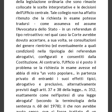
della legislazione ordinaria che sono rimaste
collocate le scelte interpretative e le decisioni
dell'Ufficio centrale. Tale collegio non ha affatto
ritenuto che la richiesta in esame potesse
tradursi - come assumeva ed assume
l'Avvocatura dello Stato - in un referendum di
tipo retroattivo: nel qual caso la Corte avrebbe
dovuto accertare, a sua volta, se consultazioni
del genere rientrino (ed eventualmente a quali
condizioni) nella tipologia dei referendum
abrogativi, configurati e consentiti dalla
Costituzione. Al contrario, l'Ufficio si é posto il
problema se la richiesta in esame avesse ed
abbia di mira "un voto popolare... in partenza
privato di entrambi i suoi effetti tipici,
abrogativo e preclusivo, alternativamente
previsti dagli artt. 37 e 38 della legge... n. 352,
esattamente come nell'ipotesi di una legge
abrogata" (secondo la terminologia della
sentenza n. 68 del 1978); il che non avrebbe
avuto senso, ove si fosse trattato di un