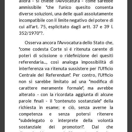
allora - si chiede l'Avvocatura - come sarebbe
ammissibile "che l'unico quesito consenta
diverse soluzioni, una delle quali assolutamente
incompatibile con il limite negativo del potere di
cui all'art. 75, esplicitato dagli artt. 37 e 39 l.
352/1970"?.
Osserva ancora l'Avvocatura dello Stato che,
"come codesta Corte si é ritenuta carente di
poteri di scissione o ridefinizione dei quesiti
referendaria..., così analoga impossibilità di
interferenza va ritenuta sussistere per l'Ufficio
Centrale del Referendum". Per contro, l'Ufficio
non si sarebbe limitato ad una "modifica di
carattere meramente formale", ma avrebbe
alterato - con la ricordata aggiunta di alcune
parole finali - il "contenuto sostanziale" della
richiesta in esame; e ciò, senza averne la
competenza e senza potersi ritenere
"subdelegato o interprete della volontà
sostanziale dei promotori". Dal che