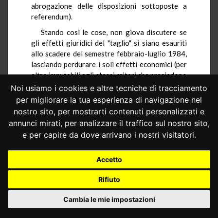
abrogazione delle disposizioni sottoposte a
referendum).
Stando così le cose, non giova discutere se
gli effetti giuridici del "taglio" si siano esauriti
allo scadere del semestre febbraio-luglio 1984,
lasciando perdurare i soli effetti economici (per
altro imputabili agli stessi criteri che presiedono
al normale conteggio dei punti di variazione
Noi usiamo i cookies e altre tecniche di tracciamento
dell'indennità di contingenza e dell'indennità
per migliorare la tua esperienza di navigazione nel
integrativa speciale); o se, viceversa, la ridotta
nostro sito, per mostrarti contenuti personalizzati e
operatività del meccanismo della scala mobile
annunci mirati, per analizzare il traffico sul nostro sito,
continui a ripercuotersi, in termini
e per capire da dove arrivano i nostri visitatori.
giuridicamente rilevanti, sulle retribuzioni
periodicamente dovute ai lavoratori
Accetto
subordinati. Qualunque sia la risposta, é infatti
palese che non può essere la Corte a fornirla,
Rifiuto
poiché in entrambi i casi si tratta soltanto di
fissare l'ambito temporale di efficacia d'una
Cambia le mie impostazioni
disciplina legislativa ordinaria (non altrimenti
che nell'ipotesi - prevista dall'art. 39 della legge