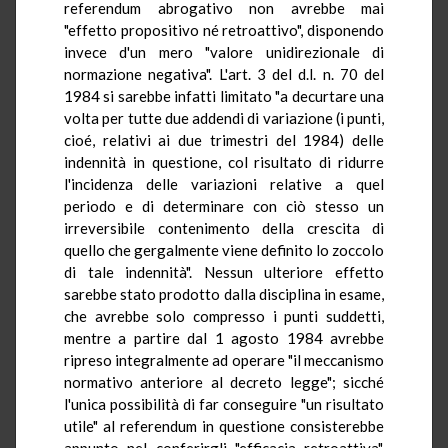
referendum abrogativo non avrebbe mai
"effetto propositivo né retroattivo", disponendo
invece d'un mero "valore unidirezionale di
normazione negativa". L'art. 3 del d.l. n. 70 del
1984 si sarebbe infatti limitato "a decurtare una
volta per tutte due addendi di variazione (i punti,
cioé, relativi ai due trimestri del 1984) delle
indennità in questione, col risultato di ridurre
l'incidenza delle variazioni relative a quel
periodo e di determinare con ciò stesso un
irreversibile contenimento della crescita di
quello che gergalmente viene definito lo zoccolo
di tale indennità". Nessun ulteriore effetto
sarebbe stato prodotto dalla disciplina in esame,
che avrebbe solo compresso i punti suddetti,
mentre a partire dal 1 agosto 1984 avrebbe
ripreso integralmente ad operare "il meccanismo
normativo anteriore al decreto legge"; sicché
l'unica possibilità di far conseguire "un risultato
utile" al referendum in questione consisterebbe
appunto nel conferirgli "efficacia retroattiva",