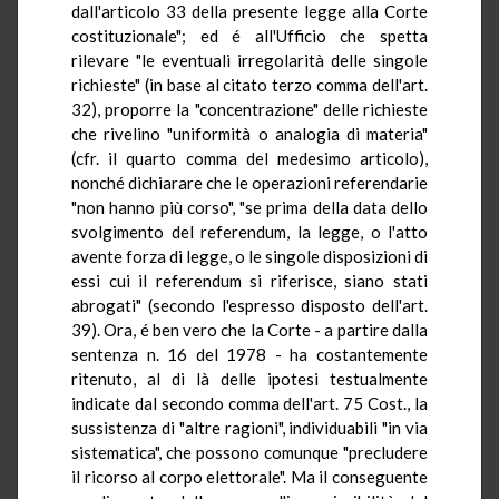
dall'articolo 33 della presente legge alla Corte
costituzionale"; ed é all'Ufficio che spetta
rilevare "le eventuali irregolarità delle singole
richieste" (in base al citato terzo comma dell'art.
32), proporre la "concentrazione" delle richieste
che rivelino "uniformità o analogia di materia"
(cfr. il quarto comma del medesimo articolo),
nonché dichiarare che le operazioni referendarie
"non hanno più corso", "se prima della data dello
svolgimento del referendum, la legge, o l'atto
avente forza di legge, o le singole disposizioni di
essi cui il referendum si riferisce, siano stati
abrogati" (secondo l'espresso disposto dell'art.
39). Ora, é ben vero che la Corte - a partire dalla
sentenza n. 16 del 1978 - ha costantemente
ritenuto, al di là delle ipotesi testualmente
indicate dal secondo comma dell'art. 75 Cost., la
sussistenza di "altre ragioni", individuabili "in via
sistematica", che possono comunque "precludere
il ricorso al corpo elettorale". Ma il conseguente