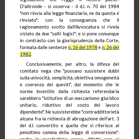
D'altronde - si osserva - il d.l. n. 70 del 1984
"non rinvia alla legge finanziaria, ne da questa é
rinviato": con la conseguenza che il
ragionamento svolto dall'Avvocatura si rivela
viziato da due "salti logici"; e si pone comunque
in contrasto con la giurisprudenza della Corte,
formata dalle sentenze
n. 16 del 1978
e
n. 26 del
1982
.
Conclusivamente, per altro, la difesa del
comitato nega che "possano sussistere dubbi
sulla univocità, semplicità, obiettiva omogeneità
e coerenza dei quesiti", dal momento che le
norme investite dalla richiesta referendaria
sarebbero "istitutive di un meccanismo giuridico
unitario, riduttivo del costo del lavoro
dipendente". Ne sussisterebbe "contraddittorietà
alcuna fra la richiesta di abrogazione dell'art. 3
del d.l. convertito e quella che si riferisce al
penultimo comma della legge di conversione":
anche in quest'ultimo senso, difatti, non si