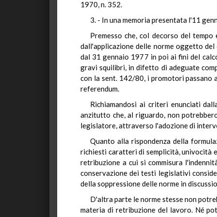
1970, n. 352.
3. - In una memoria presentata l'11 gen
Premesso che, col decorso del tempo ed
dall'applicazione delle norme oggetto del 
dal 31 gennaio 1977 in poi ai fini del cal
gravi squilibri, in difetto di adeguate co
con la sent. 142/80, i promotori passano 
referendum.
Richiamandosi ai criteri enunciati da
anzitutto che, al riguardo, non potrebber
legislatore, attraverso l'adozione di inter
Quanto alla rispondenza della formulaz
richiesti caratteri di semplicità, univocità
retribuzione a cui si commisura l'indennit
conservazione dei testi legislativi conside
della soppressione delle norme in discussi
D'altra parte le norme stesse non potre
materia di retribuzione del lavoro. Né pot