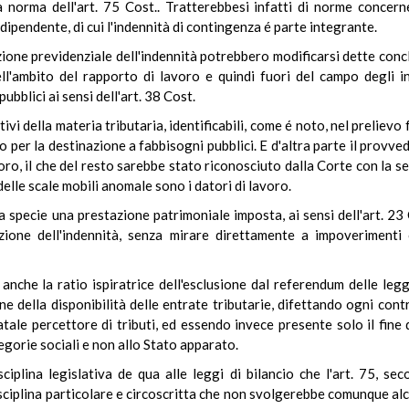
 norma dell'art. 75 Cost.. Tratterebbesi infatti di norme concerne
dipendente, di cui l'indennità di contingenza é parte integrante.
ione previdenziale dell'indennità potrebbero modificarsi dette concl
l'ambito del rapporto di lavoro e quindi fuori del campo degli in
pubblici ai sensi dell'art. 38 Cost.
tivi della materia tributaria, identificabili, come é noto, nel prelie
co per la destinazione a fabbisogni pubblici. E d'altra parte il prov
avoro, il che del resto sarebbe stato riconosciuto dalla Corte con la
delle scale mobili anomale sono i datori di lavoro.
specie una prestazione patrimoniale imposta, ai sensi dell'art. 23 Co
azione dell'indennità, senza mirare direttamente a impoverimenti 
nche la ratio ispiratrice dell'esclusione dal referendum delle leggi
ne della disponibilità delle entrate tributarie, difettando ogni contr
atale percettore di tributi, ed essendo invece presente solo il fine
egorie sociali e non allo Stato apparato.
iplina legislativa de qua alle leggi di bilancio che l'art. 75, s
sciplina particolare e circoscritta che non svolgerebbe comunque alcu