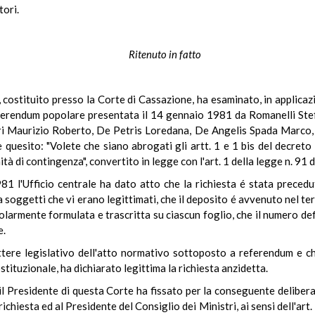
tori.
Ritenuto in fatto
m, costituito presso la Corte di Cassazione, ha esaminato, in applic
referendum popolare presentata il 14 gennaio 1981 da Romanelli Stef
i Maurizio Roberto, De Petris Loredana, De Angelis Spada Marco, 
quesito: "Volete che siano abrogati gli artt. 1 e 1 bis del decreto
ità di contingenza", convertito in legge con l'art. 1 della legge n. 9
81 l'Ufficio centrale ha dato atto che la richiesta é stata precedu
a soggetti che vi erano legittimati, che il deposito é avvenuto nel ter
olarmente formulata e trascritta su ciascun foglio, che il numero def
e.
ttere legislativo dell'atto normativo sottoposto a referendum e ch
tituzionale, ha dichiarato legittima la richiesta anzidetta.
l Presidente di questa Corte ha fissato per la conseguente deliber
richiesta ed al Presidente del Consiglio dei Ministri, ai sensi dell'a