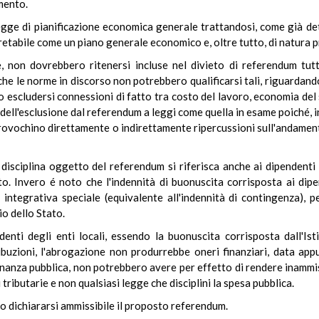
mento.
gge di pianificazione economica generale trattandosi, come già dett
retabile come un piano generale economico e, oltre tutto, di natura p
e, non dovrebbero ritenersi incluse nel divieto di referendum tutt
he le norme in discorso non potrebbero qualificarsi tali, riguardand
o escludersi connessioni di fatto tra costo del lavoro, economia del 
dell'esclusione dal referendum a leggi come quella in esame poiché, i
rovochino direttamente o indirettamente ripercussioni sull'andament
disciplina oggetto del referendum si riferisca anche ai dipendenti 
o. Invero é noto che l'indennità di buonuscita corrisposta ai dipen
 integrativa speciale (equivalente all'indennità di contingenza), p
io dello Stato.
enti degli enti locali, essendo la buonuscita corrisposta dall'Is
ribuzioni, l'abrogazione non produrrebbe oneri finanziari, data app
inanza pubblica, non potrebbero avere per effetto di rendere inammissi
 tributarie e non qualsiasi legge che disciplini la spesa pubblica.
 dichiararsi ammissibile il proposto referendum.