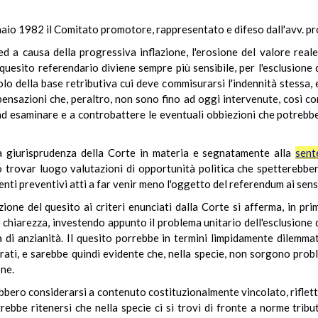
naio 1982 il Comitato promotore, rappresentato e difeso dall'avv. pr
 a causa della progressiva inflazione, l'erosione del valore reale 
quesito referendario diviene sempre più sensibile, per l'esclusione 
colo della base retributiva cui deve commisurarsi l'indennità stessa,
mpensazioni che, peraltro, non sono fino ad oggi intervenute, così 
ad esaminare e a controbattere le eventuali obbiezioni che potrebbe
lla giurisprudenza della Corte in materia e segnatamente alla
sent
o trovar luogo valutazioni di opportunità politica che spetterebber
venti preventivi atti a far venir meno l'oggetto del referendum ai sen
ione del quesito ai criteri enunciati dalla Corte si afferma, in pr
 e chiarezza, investendo appunto il problema unitario dell'esclusione 
à di anzianità. Il quesito porrebbe in termini limpidamente dilemma
rati, e sarebbe quindi evidente che, nella specie, non sorgono probl
one.
bbero considerarsi a contenuto costituzionalmente vincolato, riflette
rebbe ritenersi che nella specie ci si trovi di fronte a norme trib