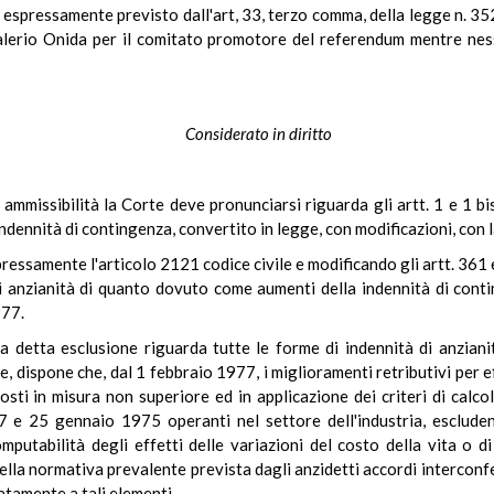
 espressamente previsto dall'art, 33, terzo comma, della legge n. 35
Valerio Onida per il comitato promotore del referendum mentre ness
Considerato in diritto
i ammissibilità la Corte deve pronunciarsi riguarda gli artt. 1 e 1 
ndennità di contingenza, convertito in legge, con modificazioni, con
espressamente l'articolo 2121 codice civile e modificando gli artt. 36
di anzianità di quanto dovuto come aumenti della indennità di con
977.
a detta esclusione riguarda tutte le forme di indennità di anziani
, dispone che, dal 1 febbraio 1977, i miglioramenti retributivi per ef
osti in misura non superiore ed in applicazione dei criteri di calcol
 e 25 gennaio 1975 operanti nel settore dell'industria, escluden
omputabilità degli effetti delle variazioni del costo della vita o di
ella normativa prevalente prevista dagli anzidetti accordi interconfe
tatamente a tali elementi.