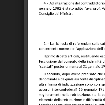
4. - Ad integrazione del contraddittorio
gennaio 1982 é stato udito l'avv. prof. 
Consiglio dei Ministri.
1. - La richiesta di referendum sulla cu
concernente norme per l'applicazione dell'i
Il primo di detti articoli, sostituendo 
l'esclusione dal computo della indennità 
"scattati" posteriormente al 31 gennaio 1
Il secondo, dopo avere precisato che l
denominate e da qualsiasi fonte disciplinate
altra forma di indicizzazione sono corrisp
accordi interconfederali 15 gennaio 1957
miglioramenti nella retribuzione, sia la c
elemento della retribuzione in difformità d
i corrispondenti elementi retributivi e limi