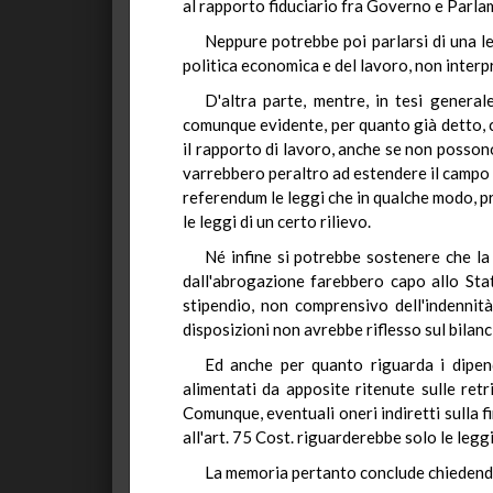
al rapporto fiduciario fra Governo e Parla
Neppure potrebbe poi parlarsi di una le
politica economica e del lavoro, non interp
D'altra parte, mentre, in tesi general
comunque evidente, per quanto già detto, c
il rapporto di lavoro, anche se non posson
varrebbero peraltro ad estendere il campo 
referendum le leggi che in qualche modo, p
le leggi di un certo rilievo.
Né infine si potrebbe sostenere che la 
dall'abrogazione farebbero capo allo Stat
stipendio, non comprensivo dell'indennità
disposizioni non avrebbe riflesso sul bilanc
Ed anche per quanto riguarda i dipend
alimentati da apposite ritenute sulle ret
Comunque, eventuali oneri indiretti sulla f
all'art. 75 Cost. riguarderebbe solo le leggi
La memoria pertanto conclude chiedendo