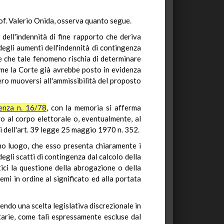
of. Valerio Onida, osserva quanto segue.
dell'indennità di fine rapporto che deriva
degli aumenti dell'indennità di contingenza
 e che tale fenomeno rischia di determinare
come la Corte già avrebbe posto in evidenza
ro muoversi all'ammissibilità del proposto
enza n. 16/78
, con la memoria si afferma
o al corpo elettorale o, eventualmente, al
si dell'art. 39 legge 25 maggio 1970 n. 352.
imo luogo, che esso presenta chiaramente i
degli scatti di contingenza dal calcolo della
tici la questione della abrogazione o della
emi in ordine al significato ed alla portata
ndo una scelta legislativa discrezionale in
utarie, come tali espressamente escluse dal