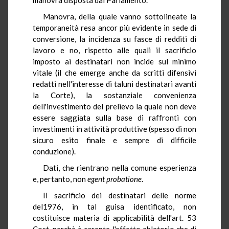
Manovra, della quale vanno sottolineate la
temporaneità resa ancor più evidente in sede di
conversione, la incidenza su fasce di redditi di
lavoro e no, rispetto alle quali il sacrificio
imposto ai destinatari non incide sul minimo
vitale (il che emerge anche da scritti difensivi
redatti nell'interesse di taluni destinatari avanti
la Corte), la sostanziale convenienza
dell'investimento del prelievo la quale non deve
essere saggiata sulla base di raffronti con
investimenti in attività produttive (spesso di non
sicuro esito finale e sempre di difficile
conduzione).
Dati, che rientrano nella comune esperienza
e, pertanto, non
egent
probatione
.
Il sacrificio dei destinatari delle norme
del1976, in tal guisa identificato, non
costituisce materia di applicabilità dell'art. 53
Cost. perchè è carente l'effetto ablatorio che di