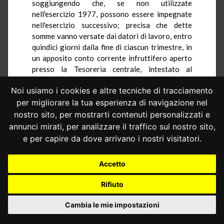
soggiungendo che, se non utilizzate
nell'esercizio 1977, possono essere impegnate
nell'esercizio successivo; precisa che dette
somme vanno versate dai datori di lavoro, entro
quindici giorni dalla fine di ciascun trimestre, in
un apposito conto corrente infruttifero aperto
presso la Tesoreria centrale, intestato al
Ministero del tesoro e denominato < Fondo
Noi usiamo i cookies e altre tecniche di tracciamento
speciale di cui all'articolo 2 della legge 31 marzo
1977, n. 91 >, al quale affluiscono, alla fine del
per migliorare la tua esperienza di navigazione nel
secondo mese successivo a quello in corso alla
nostro sito, per mostrarti contenuti personalizzati e
data di entrata in vigore del decreto (e cioè al 30
annunci mirati, per analizzare il traffico sul nostro sito,
settembre 1977), anche le somme dovute dal 1°
e per capire da dove arrivano i nostri visitatori.
febbraio al 30 giugno 1977 (art. 1), e prevede,
infine, le sanzioni a carico dei datori di lavoro in
Accetto
caso di omesso e incompleto versamento (art. 2).
5. - Nel procedere al raffronto tra la
Rifiuto
normativa del 1977 e la normativa che l'ha
Cambia le mie impostazioni
preceduta, non può questa Corte lasciare in
ombra la circostanza di cui, seppure in guisa non