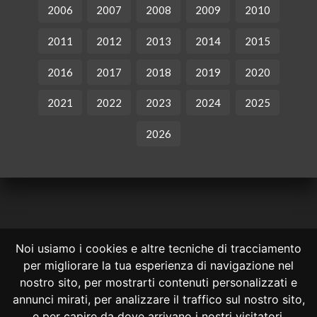
2006
2007
2008
2009
2010
2011
2012
2013
2014
2015
2016
2017
2018
2019
2020
2021
2022
2023
2024
2025
2026
Noi usiamo i cookies e altre tecniche di tracciamento
per migliorare la tua esperienza di navigazione nel
CONSULTA ONLINE DAL 1995 -
NOTE LEGALI
nostro sito, per mostrarti contenuti personalizzati e
annunci mirati, per analizzare il traffico sul nostro sito,
Consulta OnLine non ha prodotto e non è responsabile per i contenuti e
le informazioni legali di siti collegati.
e per capire da dove arrivano i nostri visitatori.