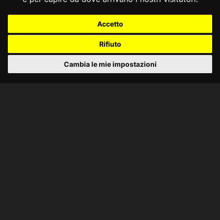
Accetto
Rifiuto
Cambia le mie impostazioni
CONSULTA ONLINE DAL 1995 -
NOTE LEGALI