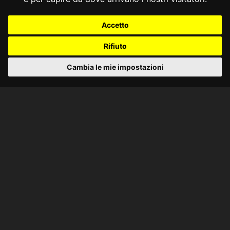
Accetto
Rifiuto
Cambia le mie impostazioni
CONSULTA ONLINE DAL 1995 -
NOTE LEGALI