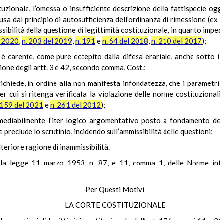
tuzionale, l’omessa o insufficiente descrizione della fattispecie o
lusa dal principio di autosufficienza dell’ordinanza di rimessione (ex
ibilità della questione di legittimità costituzionale, in quanto imped
l 2020
,
n. 203 del 2019
,
n. 191
e
n. 64 del 2018
,
n. 210 del 2017
);
e è carente, come pure eccepito dalla difesa erariale, anche sotto 
ione degli artt. 3 e 42, secondo comma, Cost.;
ichiede, in ordine alla non manifesta infondatezza, che i parametr
er cui si ritenga verificata la violazione delle norme costituzional
 159 del 2021
e
n. 261 del 2012
);
mediabilmente l’iter logico argomentativo posto a fondamento del
preclude lo scrutinio, incidendo sull’ammissibilità delle questioni;
lteriore ragione di inammissibilità.
ella legge 11 marzo 1953, n. 87, e 11, comma 1, delle Norme inte
Per Questi Motivi
LA CORTE COSTITUZIONALE