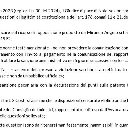
2023 (reg. ord. n. 30 del 2024), il Giudice di pace di Nola, sezione pri
estioni di legittimità costituzionale dell’art. 176, commi 11 e 21, de
udicare sul ricorso in opposizione proposto da Miranda Angelo srl 
l 1992;
a, le norme testé menzionate – nel non prevedere la comunicazione c
gamento con l’invito al pagamento né la comunicazione del rappo
di oblare la sanzione amministrativa nei 5 giorni successivi con lo s
uo, l’accertamento della presunta violazione sarebbe stato effettuato
se e non da un pubblico ufficiale»;
la sanzione pecuniaria con la decurtazione dei punti sulla patent
 l’art. 3 Cost., si assume che le disposizioni censurate violino anche
nte del Consiglio dei ministri, rappresentato e difeso dall’Avvocatur
elle questioni sollevate;
ette questioni sono da ritenersi manifestamente inammissibili, in qua