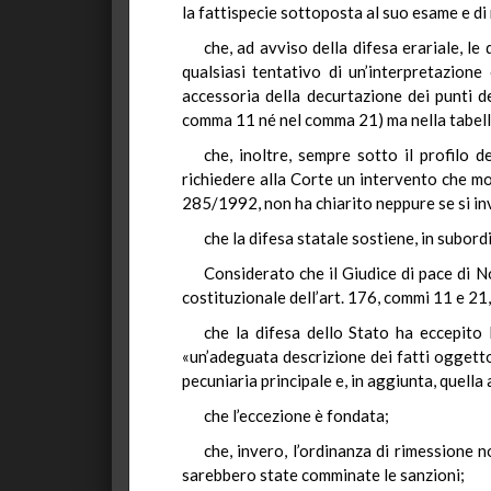
la fattispecie sottoposta al suo esame e di
che, ad avviso della difesa erariale, le
qualsiasi tentativo di un’interpretazione
accessoria della decurtazione dei punti 
comma 11 né nel comma 21) ma nella tabella 
che, inoltre, sempre sotto il profilo d
richiedere alla Corte un intervento che mod
285/1992, non ha chiarito neppure se si inv
che la difesa statale sostiene, in subor
Considerato che il Giudice di pace di No
costituzionale dell’art. 176, commi 11 e 21,
che la difesa dello Stato ha eccepito 
«un’adeguata descrizione dei fatti oggetto
pecuniaria principale e, in aggiunta, quella
che l’eccezione è fondata;
che, invero, l’ordinanza di rimessione 
sarebbero state comminate le sanzioni;