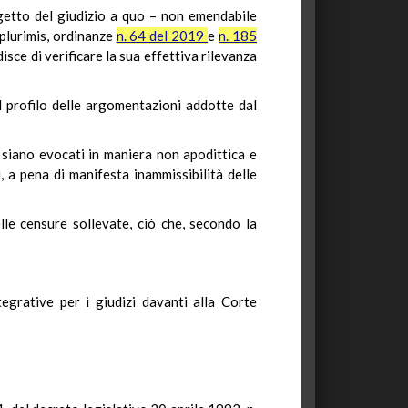
ggetto del giudizio a quo – non emendabile
 plurimis, ordinanze
n. 64 del 2019
e
n. 185
isce di verificare la sua effettiva rilevanza
il profilo delle argomentazioni addotte dal
i siano evocati in maniera non apodittica e
i, a pena di manifesta inammissibilità delle
le censure sollevate, ciò che, secondo la
grative per i giudizi davanti alla Corte