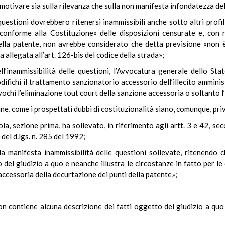
 motivare sia sulla rilevanza che sulla non manifesta infondatezza del
 questioni dovrebbero ritenersi inammissibili anche sotto altri prof
 conforme alla Costituzione» delle disposizioni censurate e, con 
della patente, non avrebbe considerato che detta previsione «non 
allegata all’art. 126-bis del codice della strada»;
ell’inammissibilità delle questioni, l’Avvocatura generale dello S
ifichi il trattamento sanzionatorio accessorio dell’illecito amminist
ochi l’eliminazione tout court della sanzione accessoria o soltanto 
dine, come i prospettati dubbi di costituzionalità siano, comunque, pr
la, sezione prima, ha sollevato, in riferimento agli artt. 3 e 42, se
 del d.lgs. n. 285 del 1992;
la manifesta inammissibilità delle questioni sollevate, ritenendo 
 del giudizio a quo e neanche illustra le circostanze in fatto per l
 accessoria della decurtazione dei punti della patente»;
non contiene alcuna descrizione dei fatti oggetto del giudizio a quo 