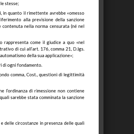
le stesse;
ili, in quanto il rimettente avrebbe «omesso
riferimento alla previsione della sanzione
è contenuta nella norma censurata (né nel
tato rappresenta come il giudice a quo «nel
rativo di cui all’art. 176, comma 21, D.lgs.
l’automatismo della sua applicazione»;
ivi di ogni fondamento.
condo comma, Cost., questioni di legittimità
che l’ordinanza di rimessione non contiene
e quali sarebbe stata comminata la sanzione
e delle circostanze in presenza delle quali