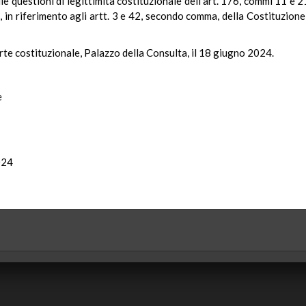
le questioni di legittimità costituzionale dell’art. 176, commi 11 e 2
 in riferimento agli artt. 3 e 42, secondo comma, della Costituzione,
rte costituzionale, Palazzo della Consulta, il 18 giugno 2024.
e
024