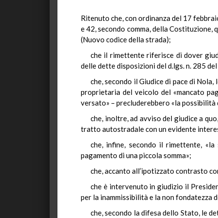
Ritenuto che, con ordinanza del 17 febbraio 
e 42, secondo comma, della Costituzione, qu
(Nuovo codice della strada);
che il rimettente riferisce di dover gi
delle dette disposizioni del d.lgs. n. 285 de
che, secondo il Giudice di pace di Nol
proprietaria del veicolo del «mancato pa
versato» – precluderebbero «la possibilità 
che, inoltre, ad avviso del giudice a q
tratto autostradale con un evidente interes
che, infine, secondo il rimettente, «
pagamento di una piccola somma»;
che, accanto all’ipotizzato contrasto con
che è intervenuto in giudizio il Preside
per la inammissibilità e la non fondatezza d
che, secondo la difesa dello Stato, le d