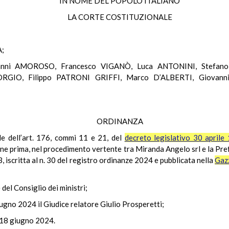
IN NOME DEL POPOLO ITALIANO
LA CORTE COSTITUZIONALE
A;
ovanni AMOROSO, Francesco VIGANÒ, Luca ANTONINI, Stefan
RGIO, Filippo PATRONI GRIFFI, Marco D’ALBERTI, Giovann
ORDINANZA
ale dell’art. 176, commi 11 e 21, del
decreto legislativo 30 aprile
ne prima, nel procedimento vertente tra Miranda Angelo srl e la Pref
 iscritta al n. 30 del registro ordinanze 2024 e pubblicata nella
Gazz
 del Consiglio dei ministri;
iugno 2024 il Giudice relatore Giulio Prosperetti;
l 18 giugno 2024.