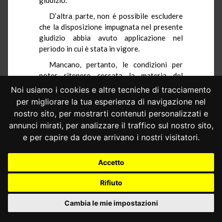
D’altra parte, non è possibile escludere
che la disposizione impugnata nel presente
giudizio abbia avuto applicazione nel
periodo in cui è stata in vigore.
Mancano, pertanto, le condizioni per
poter ritenere cessata la materia del
contendere.
Noi usiamo i cookies e altre tecniche di tracciamento
per migliorare la tua esperienza di navigazione nel
5.– Ancora in via preliminare, deve
essere rilevato che la prospettazione
nostro sito, per mostrarti contenuti personalizzati e
difensiva della Regione Calabria, in ordine
annunci mirati, per analizzare il traffico sul nostro sito,
alla mancata impugnazione di altre leggi
e per capire da dove arrivano i nostri visitatori.
regionali contenenti analoghe proroghe
della disciplina sul “Piano casa”, non
Accetto
influisce sull’ammissibilità delle questioni di
legittimità costituzionale.
Rifiuto
Al riguardo, questa Corte, con
Cambia le mie impostazioni
orientamento costante, ha affermato che
«[l]’ammissibilità dell’impugnazione, in