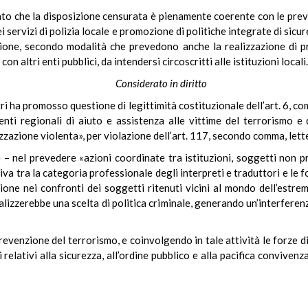
iato che la disposizione censurata è pienamente coerente con le pre
ei servizi di polizia locale e promozione di politiche integrate di sicu
ione, secondo modalità che prevedono anche la realizzazione di prog
n altri enti pubblici, da intendersi circoscritti alle istituzioni locali.
Considerato in diritto
stri ha promosso questione di legittimità costituzionale dell’art. 6, 
nti regionali di aiuto e assistenza alle vittime del terrorismo e 
zzazione violenta», per violazione dell’art. 117, secondo comma, lette
 – nel prevedere «azioni coordinate tra istituzioni, soggetti non pro
a tra la categoria professionale degli interpreti e traduttori e le for
zione nei confronti dei soggetti ritenuti vicini al mondo dell’estrem
alizzerebbe una scelta di politica criminale, generando un’interferenz
 prevenzione del terrorismo, e coinvolgendo in tale attività le forze di
 relativi alla sicurezza, all’ordine pubblico e alla pacifica convivenz