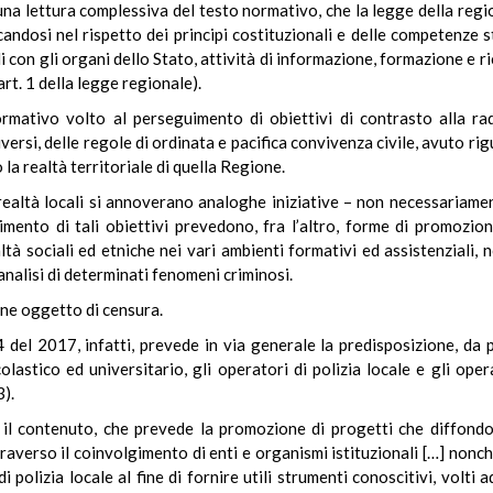
 una lettura complessiva del testo normativo, che la legge della re
andosi nel rispetto dei principi costituzionali e delle competenze sta
 con gli organi dello Stato, attività di informazione, formazione e r
art. 1 della legge regionale).
rmativo volto al perseguimento di obiettivi di contrasto alla rad
versi, delle regole di ordinata e pacifica convivenza civile, avuto r
 la realtà territoriale di quella Regione.
 realtà locali si annoverano analoghe iniziative – non necessariamen
uimento di tali obiettivi prevedono, fra l’altro, forme di promozione
tà sociali ed etniche nei vari ambienti formativi ed assistenziali, 
’analisi di determinati fenomeni criminosi.
ione oggetto di censura.
del 2017, infatti, prevede in via generale la predisposizione, da p
lastico ed universitario, gli operatori di polizia locale e gli ope
).
to il contenuto, che prevede la promozione di progetti che diffondo
ttraverso il coinvolgimento di enti e organismi istituzionali […] nonc
i polizia locale al fine di fornire utili strumenti conoscitivi, volti 