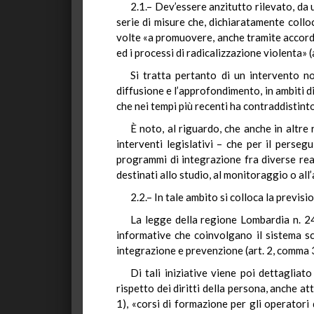
2.1.– Dev’essere anzitutto rilevato, da
serie di misure che, dichiaratamente colloc
volte «a promuovere, anche tramite accordi
ed i processi di radicalizzazione violenta» (
Si tratta pertanto di un intervento no
diffusione e l’approfondimento, in ambiti di
che nei tempi più recenti ha contraddistinto
È noto, al riguardo, che anche in altre
interventi legislativi – che per il perseg
programmi di integrazione fra diverse real
destinati allo studio, al monitoraggio o all
2.2.– In tale ambito si colloca la previs
La legge della regione Lombardia n. 24 
informative che coinvolgano il sistema sco
integrazione e prevenzione (art. 2, comma 3
Di tali iniziative viene poi dettaglia
rispetto dei diritti della persona, anche a
1), «corsi di formazione per gli operatori d