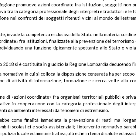
Regione promuove azioni coordinate tra istituzioni, soggetti non pro
a tra la categoria professionale degli interpreti e traduttori e le for
zione nei confronti dei soggetti ritenuti vicini al mondo dell’estrem
te, invade la competenza esclusiva dello Stato nella materia «ordine p
dinate» fra istituzioni, finalizzate alla prevenzione del terrorismo 
 individuando una funzione tipicamente spettante allo Stato e viola
o 2018 si è costituita in giudizio la Regione Lombardia deducendo l’
 normativa in cui si colloca la disposizione censurata ha per scopo l’
one di attività di informazione, formazione e ricerca volte alla c
ne di «azioni coordinate» fra organismi territoriali pubblici e privati
ative in cooperazione con la categoria professionale degli interp
nti da ambienti interessati da fenomeni di estremismo.
e come finalità immediata la prevenzione di reati, ma l’organizz
 ambiti scolastici e socio-assistenziali; l’intervento normativo sar
 polizia locale ed amministrativa, oltreché in tema di salute ed assis