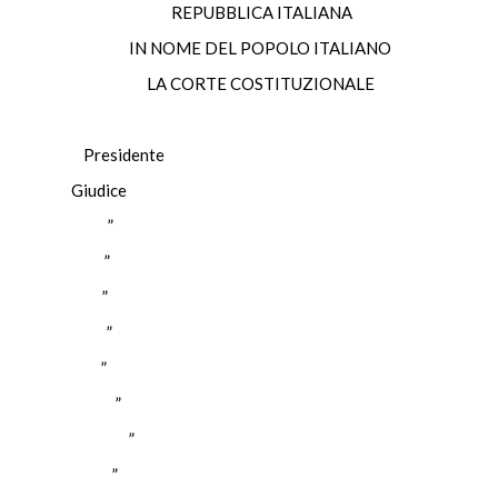
REPUBBLICA ITALIANA
IN NOME DEL POPOLO ITALIANO
LA CORTE COSTITUZIONALE
 Presidente
Giudice
ABIA ”
ATO ”
ARRA ”
ETIS ”
NON ”
UGNO ”
BARBERA ”
ROSO ”