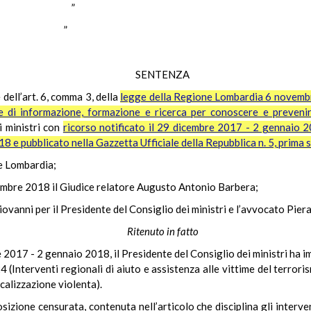
GANÒ ”
INI ”
SENTENZA
 dell’art. 6, comma 3, della
legge della Regione Lombardia 6 novembre
e di informazione, formazione e ricerca per conoscere e prevenire
i ministri con
ricorso notificato il 29 dicembre 2017 - 2 gennaio 20
2018 e pubblicato nella Gazzetta Ufficiale della Repubblica n. 5, prima 
ne Lombardia;
tembre 2018 il Giudice relatore Augusto Antonio Barbera;
ovanni per il Presidente del Consiglio dei ministri e l’avvocato Pier
Ritenuto in fatto
e 2017 - 2 gennaio 2018, il Presidente del Consiglio dei ministri ha i
Interventi regionali di aiuto e assistenza alle vittime del terrori
calizzazione violenta).
osizione censurata, contenuta nell’articolo che disciplina gli interv