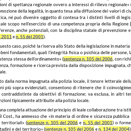
oni di spettanza regionale ovvero a interessi di rilievo regionale» 
promozione della legalità, in quanto tesa alla diffusione dei valori di c
ca, né può divenire oggetto di contesa tra i distinti livelli di leg
ale scopo nell’esercizio di una competenza propria della Regione [
ferenze, anche potenziali, con la disciplina statale di prevenzione e
l 2011
e
n. 55 del 2001
).
questo caso, poiché la riserva allo Stato della legislazione in materia
beni fondamentali, quali l’integrità fisica o psichica delle persone, 
istenza stessa dell’ordinamento» (
sentenza n. 105 del 2006
, con ric
cenza, formazione e ricerca prevista dalla disposizione impugnata, 
ale.
to dalla norma impugnata alla polizia locale, il tenore letterale dell
ini più sopra evidenziati, consentono di ritenere che il coinvolgime
 contraddistinte da obiettivi di formazione; va esclusa, in altri ter
zioni tipicamente attribuite alla polizia locale.
 una completa attuazione del principio di leale collaborazione tra istit
118 Cost., ha ammesso che «in materia di ordine e sicurezza pubbli
erritoriali» (
sentenze n. 105 del 2006
e
n. 55 del 2001
) o forme
tadini e del territorio» (
sentenze n. 105 del 2006
e
n. 134 del 2004
)