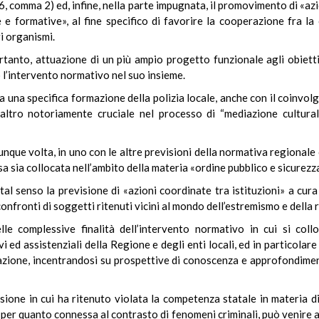
 6, comma 2) ed, infine, nella parte impugnata, il promovimento di «az
he e formative», al fine specifico di favorire la cooperazione fra l
ri organismi.
ertanto, attuazione di un più ampio progetto funzionale agli obiett
 l’intervento normativo nel suo insieme.
a una specifica formazione della polizia locale, anche con il coinvo
peraltro notoriamente cruciale nel processo di “mediazione cultura
nque volta, in uno con le altre previsioni della normativa regionale
ssa sia collocata nell’ambito della materia «ordine pubblico e sicurezz
 tal senso la previsione di «azioni coordinate tra istituzioni» a cura
 confronti di soggetti ritenuti vicini al mondo dell’estremismo e della 
elle complessive finalità dell’intervento normativo in cui si col
vi ed assistenziali della Regione e degli enti locali, ed in particolare
zazione, incentrandosi su prospettive di conoscenza e approfondiment
sione in cui ha ritenuto violata la competenza statale in materia di
à, per quanto connessa al contrasto di fenomeni criminali, può venire