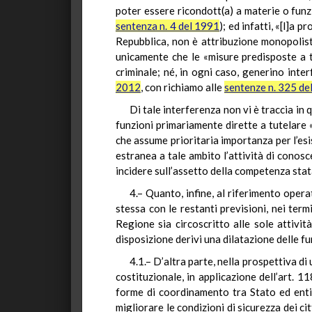
poter essere ricondott(a) a materie o funzi
sentenza n. 4 del 1991
); ed infatti, «[l]a 
Repubblica, non è attribuzione monopolisti
unicamente che le «misure predisposte a t
criminale; né, in ogni caso, generino inter
2012
, con richiamo alle
sentenze n. 325 de
Di tale interferenza non vi è traccia in 
funzioni primariamente dirette a tutelare «
che assume prioritaria importanza per l’es
estranea a tale ambito l’attività di conos
incidere sull’assetto della competenza stat
4.– Quanto, infine, al riferimento opera
stessa con le restanti previsioni, nei term
Regione sia circoscritto alle sole attività
disposizione derivi una dilatazione delle fun
4.1.– D’altra parte, nella prospettiva di
costituzionale, in applicazione dell’art. 
forme di coordinamento tra Stato ed enti t
migliorare le condizioni di sicurezza dei cit