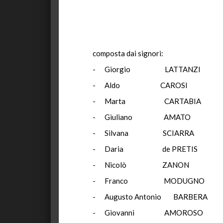
composta dai signori:
- Giorgio LATTANZI
- Aldo CAROSI 
- Marta CART
- Giuliano AM
- Silvana SCI
- Daria de PR
- Nicolò ZA
- Franco MOD
- Augusto Antonio 
- Giovanni AMO