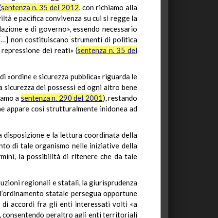
(
sentenza n. 35 del 2012
, con richiamo alla
iviltà e pacifica convivenza su cui si regge la
islazione e di governo», essendo necessario
…] non costituiscano strumenti di politica
 repressione dei reati» (
sentenza n. 35 del
 di «ordine e sicurezza pubblica» riguarda le
la sicurezza dei possessi ed ogni altro bene
hiamo a
sentenza n. 290 del 2001
), restando
che appare così strutturalmente inidonea ad
a disposizione e la lettura coordinata della
nto di tale organismo nelle iniziative della
mini, la possibilità di ritenere che da tale
uzioni regionali e statali, la giurisprudenza
ca l’ordinamento statale persegua opportune
 di accordi fra gli enti interessati volti «a
, consentendo peraltro agli enti territoriali