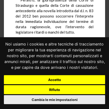
Strasburgo e quella della Corte di cassazione
antecedente alla novella introdotta dal d.l. n. 83
del 2012 ben possono soccorrere l’interprete
nella immediata individuazione del termine di
durata ragionevole, ove l’intervento del
legislatore ritardi o manchi del tutto.
6.– L’Avvocatura ha poi osservato che l’art. 2,
Noi usiamo i cookies e altre tecniche di tracciamento
comma 2-ter, non sarebbe applicabile ai
per migliorare la tua esperienza di navigazione nel
procedimenti previsti dalla legge n. 89 del 2001,
nostro sito, per mostrarti contenuti personalizzati e
perché essi sono articolati su due gradi di
giudizio, mentre il termine di sei anni previsto da
annunci mirati, per analizzare il traffico sul nostro sito,
tale norma, e che si considera «comunque»
e per capire da dove arrivano i nostri visitatori.
ragionevole, esigerebbe che il processo si sia
svolto in tre gradi.
Accetto
In effetti, appare chiaro il collegamento tra
Rifiuto
l’art. 2, comma 2-bis, ed il successivo comma 2-
ter. La prima disposizione contiene la
Cambia le mie impostazioni
ragionevole durata del processo entro tre anni
per il primo grado, due per il secondo e uno per il