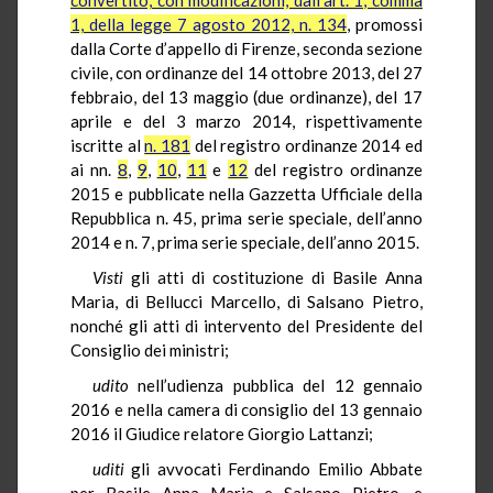
1, della legge 7 agosto 2012, n. 134
, promossi
dalla Corte d’appello di Firenze, seconda sezione
civile, con ordinanze del 14 ottobre 2013, del 27
febbraio, del 13 maggio (due ordinanze), del 17
aprile e del 3 marzo 2014, rispettivamente
iscritte al
n. 181
del registro ordinanze 2014 ed
ai nn.
8
,
9
,
10
,
11
e
12
del registro ordinanze
2015 e pubblicate nella Gazzetta Ufficiale della
Repubblica n. 45, prima serie speciale, dell’anno
2014 e n. 7, prima serie speciale, dell’anno 2015.
Visti
gli atti di costituzione di Basile Anna
Maria, di Bellucci Marcello, di Salsano Pietro,
nonché gli atti di intervento del Presidente del
Consiglio dei ministri;
udito
nell’udienza pubblica del 12 gennaio
2016 e nella camera di consiglio del 13 gennaio
2016 il Giudice relatore Giorgio Lattanzi;
uditi
gli avvocati Ferdinando Emilio Abbate
per Basile Anna Maria e Salsano Pietro, e