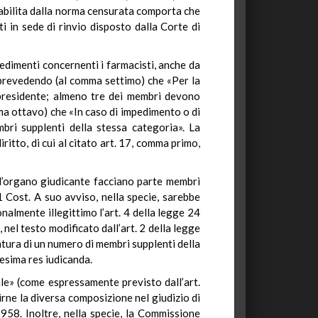
tabilita dalla norma censurata comporta che
i in sede di rinvio disposto dalla Corte di
cedimenti concernenti i farmacisti, anche da
i, prevedendo (al comma settimo) che «Per la
 presidente; almeno tre dei membri devono
mma ottavo) che «In caso di impedimento o di
mbri supplenti della stessa categoria». La
itto, di cui al citato art. 17, comma primo,
ell’organo giudicante facciano parte membri
1 Cost. A suo avviso, nella specie, sarebbe
onalmente illegittimo l’art. 4 della legge 24
el testo modificato dall’art. 2 della legge
atura di un numero di membri supplenti della
desima res iudicanda.
iale» (come espressamente previsto dall’art.
tirne la diversa composizione nel giudizio di
1958. Inoltre, nella specie, la Commissione