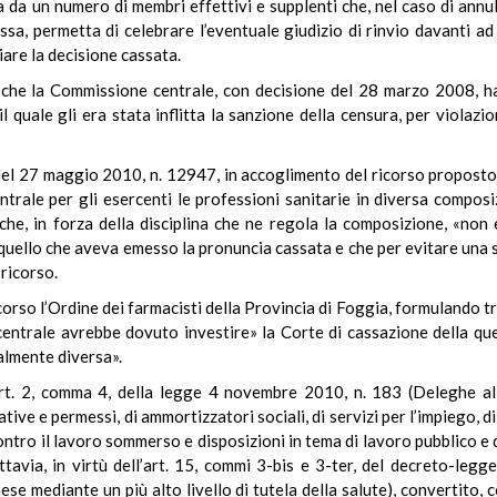
a da un numero di membri effettivi e supplenti che, nel caso di annu
ssa, permetta di celebrare l’eventuale giudizio di rinvio davanti ad
re la decisione cassata.
e che la Commissione centrale, con decisione del 28 marzo 2008, h
quale gli era stata inflitta la sanzione della censura, per violazio
el 27 maggio 2010, n. 12947, in accoglimento del ricorso proposto 
trale per gli esercenti le professioni sanitarie in diversa composi
he, in forza della disciplina che ne regola la composizione, «non
quello che aveva emesso la pronuncia cassata e che per evitare una
ricorso.
rso l’Ordine dei farmacisti della Provincia di Foggia, formulando tre 
centrale avrebbe dovuto investire» la Corte di cassazione della que
almente diversa».
art. 2, comma 4, della legge 4 novembre 2010, n. 183 (Deleghe al 
tive e permessi, di ammortizzatori sociali, di servizi per l’impiego, d
tro il lavoro sommerso e disposizioni in tema di lavoro pubblico e d
ttavia, in virtù dell’art. 15, commi 3-bis e 3-ter, del decreto-leg
e mediante un più alto livello di tutela della salute), convertito, co