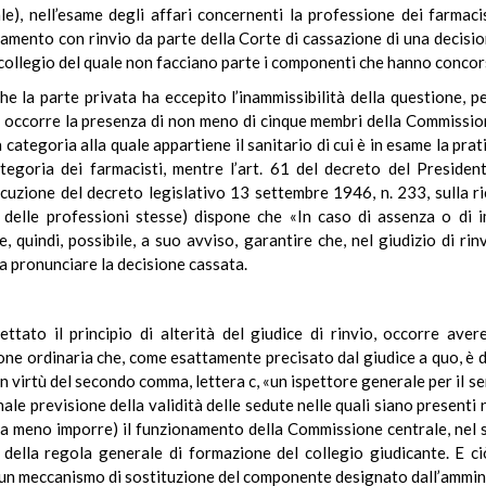
le), nell’esame degli affari concernenti la professione dei farma
llamento con rinvio da parte della Corte di cassazione di una decisi
n collegio del quale non facciano parte i componenti che hanno concor
he la parte privata ha eccepito l’inammissibilità della questione, per
ta occorre la presenza di non meno di cinque membri della Commissio
ategoria alla quale appartiene il sanitario di cui è in esame la prat
tegoria dei farmacisti, mentre l’art. 61 del decreto del Presiden
uzione del decreto legislativo 13 settembre 1946, n. 233, sulla ric
zio delle professioni stesse) dispone che «In caso di assenza o di 
, quindi, possibile, a suo avviso, garantire che, nel giudizio di r
 pronunciare la decisione cassata.
ettato il principio di alterità del giudice di rinvio, occorre avere
ne ordinaria che, come esattamente precisato dal giudice a quo, è d
 in virtù del secondo comma, lettera c, «un ispettore generale per il s
onale previsione della validità delle sedute nelle quali siano present
a meno imporre) il funzionamento della Commissione centrale, nel s
o della regola generale di formazione del collegio giudicante. E 
i un meccanismo di sostituzione del componente designato dall’ammin