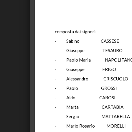
composta dai signori:
- Sabino CASSESE P
- Giuseppe TESAURO
- Paolo Maria NAPO
- Giuseppe FR
- Alessandro CRIS
- Paolo GROS
- Aldo CARO
- Marta CARTA
- Sergio MATTAR
- Mario Rosario MO