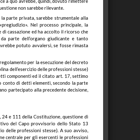
dice a quo avrebbe, quindi, dovuto rimettere
 questione non sarebbe rilevante.
o la parte privata, sarebbe strumentale alla
pregiudizio». Nel processo principale, la
te di cassazione ed ha accolto il ricorso che
” da parte dell’organo giudicante e tanto
avrebbe potuto avvalersi, se fosse rimasta
l regolamento per la esecuzione del decreto
lina dell’esercizio delle professioni stesse)
tti componenti ed il citato art. 17, settimo
o conto di detti elementi, secondo la parte
ano partecipato alla precedente decisione,
, 24 e 111 della Costituzione, questione di
slativo del Capo provvisorio dello Stato 13
zio delle professioni stesse). A suo avviso,
e centrale per gli esercenti le professioni