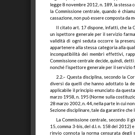
legge 8 novembre 2012, n. 189, la stessa c
la Commissione centrale, quando è chiamata
cassazione, non può essere composta da mem
Il citato art. 17 dispone, infatti, che 
un ispettore generale per il servizio farma
validità di ogni seduta occorre la prese
appartenere alla stessa categoria alla qual
incompatibilità dei membri effettivi, rap
Commissione centrale decide, quindi, detti 
nonché l’ispettore generale per il servizio
2.2.– Questa disciplina, secondo la Cor
diversi da quelli che hanno adottato la de
applicabile il principio enunciato da quest
marzo 1958, n. 195 (Norme sulla costituzio
28 marzo 2002, n. 44, nella parte in cui no
Sezione disciplinare, tale da garantire che
La Commissione centrale, secondo il giud
15, comma 3-bis, del d.l. n. 158 del 2012) e
rinvio connota la norma censurata degli st