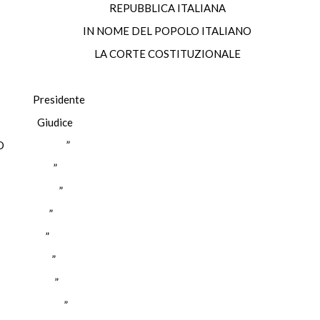
REPUBBLICA ITALIANA
IN NOME DEL POPOLO ITALIANO
LA CORTE COSTITUZIONALE
residente
 Giudice
LITANO ”
IGO ”
CUOLO ”
SI ”
SI ”
BIA ”
ELLA ”
RELLI ”