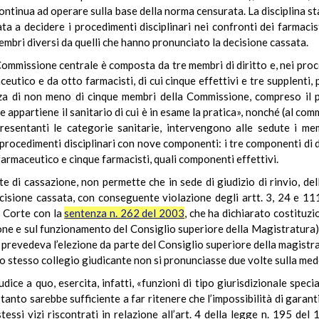
ontinua ad operare sulla base della norma censurata. La disciplina s
 a decidere i procedimenti disciplinari nei confronti dei farmacist
bri diversi da quelli che hanno pronunciato la decisione cassata.
la Commissione centrale è composta da tre membri di diritto e, nei pro
ceutico e da otto farmacisti, di cui cinque effettivi e tre supplent
nza di non meno di cinque membri della Commissione, compreso il
e appartiene il sanitario di cui è in esame la pratica», nonché (al co
presentanti le categorie sanitarie, intervengono alle sedute i me
procedimenti disciplinari con nove componenti: i tre componenti di dir
 farmaceutico e cinque farmacisti, quali componenti effettivi.
te di cassazione, non permette che in sede di giudizio di rinvio, d
cisione cassata, con conseguente violazione degli artt. 3, 24 e 11
a Corte con la
sentenza n. 262 del 2003
, che ha dichiarato costituzi
ne e sul funzionamento del Consiglio superiore della Magistratura), n
n prevedeva l’elezione da parte del Consiglio superiore della magistr
 lo stesso collegio giudicante non si pronunciasse due volte sulla me
ice a quo, esercita, infatti, «funzioni di tipo giurisdizionale spec
 tanto sarebbe sufficiente a far ritenere che l’impossibilità di garan
essi vizi riscontrati in relazione all’art. 4 della legge n. 195 del 