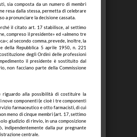
cisti, sia composta da un numero di membri
one resa dalla stessa, permetta di celebrare
so a pronunciare la decisione cassata.
ché il citato art. 17 stabilisce, al settimo
ne, compreso il presidente» ed «almeno tre
ica»; al secondo comma, prevede, inoltre, la
te della Repubblica 5 aprile 1950, n. 221
ostituzione degli Ordini delle professioni
impedimento il presidente è sostituito dal
invio, non facciano parte della Commissione
 riguardo alla possibilità di costituire la
i nove componenti (e cioè i tre componenti
ervizio farmaceutico e otto farmacisti, di cui
i non meno di cinque membri (art. 17, settimo
olo giudizio di rinvio, in una composizione
ciò, indipendentemente dalla pur pregnante
istrazione centrale.