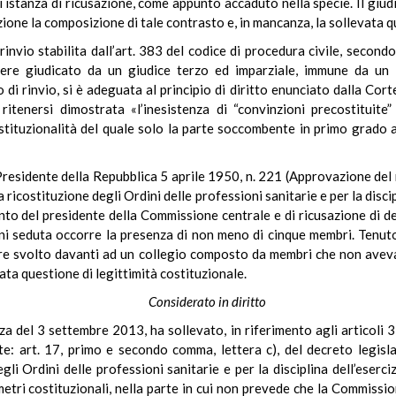
i istanza di ricusazione, come appunto accaduto nella specie. Il giu
sazione la composizione di tale contrasto e, in mancanza, la sollevata
 rinvio stabilita dall’art. 383 del codice di procedura civile, second
ssere giudicato da un giudice terzo ed imparziale, immune da un «
 di rinvio, si è adeguata al principio di diritto enunciato dalla Cor
itenersi dimostrata «l’inesistenza di “convinzioni precostituite
stituzionalità del quale solo la parte soccombente in primo grado 
el Presidente della Repubblica 5 aprile 1950, n. 221 (Approvazione de
 ricostituzione degli Ordini delle professioni sanitarie e per la discip
nto del presidente della Commissione centrale e di ricusazione di de
gni seduta occorre la presenza di non meno di cinque membri. Tenut
ssere svolto davanti ad un collegio composto da membri che non avev
ta questione di legittimità costituzionale.
Considerato in diritto
za del 3 settembre 2013, ha sollevato, in riferimento agli articoli 3
ecte: art. 17, primo e secondo comma, lettera c), del decreto legi
i Ordini delle professioni sanitarie e per la disciplina dell’eserci
etri costituzionali, nella parte in cui non prevede che la Commission