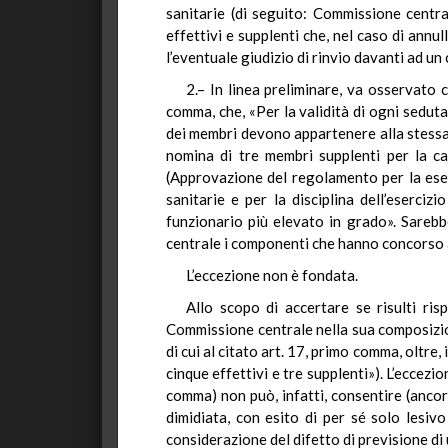
sanitarie (di seguito: Commissione centra
effettivi e supplenti che, nel caso di annu
l’eventuale giudizio di rinvio davanti ad u
2.– In linea preliminare, va osservato c
comma, che, «Per la validità di ogni sedu
dei membri devono appartenere alla stessa c
nomina di tre membri supplenti per la ca
(Approvazione del regolamento per la esec
sanitarie e per la disciplina dell’eserci
funzionario più elevato in grado». Sarebbe
centrale i componenti che hanno concorso a
L’eccezione non è fondata.
Allo scopo di accertare se risulti risp
Commissione centrale nella sua composizio
di cui al citato art. 17, primo comma, oltre,
cinque effettivi e tre supplenti»). L’eccezi
comma) non può, infatti, consentire (ancor
dimidiata, con esito di per sé solo lesiv
considerazione del difetto di previsione d