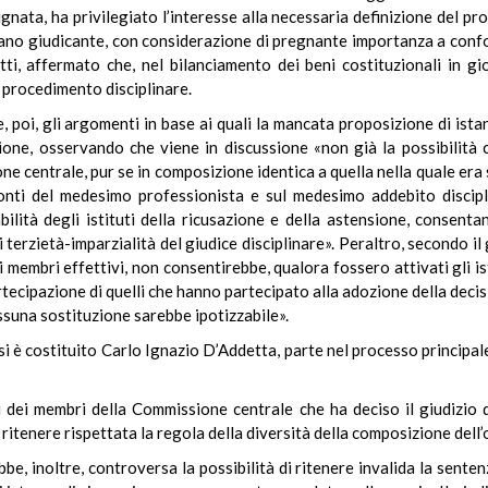
gnata, ha privilegiato l’interesse alla necessaria definizione del pro
gano giudicante, con considerazione di pregnante importanza a conf
tti, affermato che, nel bilanciamento dei beni costituzionali in g
l procedimento disciplinare.
 poi, gli argomenti in base ai quali la mancata proposizione di istan
tione, osservando che viene in discussione «non già la possibilità 
one centrale, pur se in composizione identica a quella nella quale er
onti del medesimo professionista e sul medesimo addebito discipl
bilità degli istituti della ricusazione e della astensione, consenta
i terzietà-imparzialità del giudice disciplinare». Peraltro, secondo il
membri effettivi, non consentirebbe, qualora fossero attivati gli ist
tecipazione di quelli che hanno partecipato alla adozione della decisi
essuna sostituzione sarebbe ipotizzabile».
si è costituito Carlo Ignazio D’Addetta, parte nel processo principal
i dei membri della Commissione centrale che ha deciso il giudizio
 ritenere rispettata la regola della diversità della composizione dell
bbe, inoltre, controversa la possibilità di ritenere invalida la sente