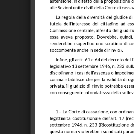
astensione, in difetto della proposizione d
alle Sezioni unite civili della Corte di cas
La regola della diversità del giudice di
tutela dell’interesse del cittadino ad e
Commissione centrale, all’esito del giudizio
essa aveva proposto. Dovrebbe, quindi, r
renderebbe «superfluo uno scrutinio di co
soccombente anche in sede di rinvio».
Infine, gli artt. 61 e 64 del decreto d
legislativo 13 settembre 1946, n. 233, sulla
disciplinano i casi dell’assenza o impedime
comma, stabilisce che per la validità di o
privata, il giudizio di rinvio potrebbe e
con conseguente infondatezza della solleva
1.– La Corte di cassazione, con ordinan
legittimità costituzionale dell’art. 17 (r
settembre 1946, n. 233 (Ricostituzione degl
questa norma violerebbe i suindicati param