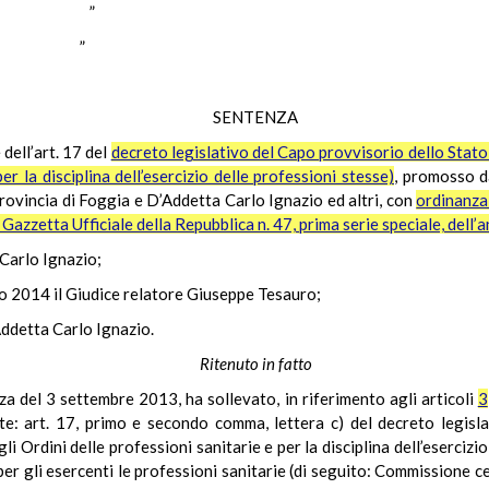
GGIO ”
ATO ”
SENTENZA
 dell’art. 17 del
decreto legislativo del Capo provvisorio dello Stat
er la disciplina dell’esercizio delle professioni stesse)
, promosso d
Provincia di Foggia e D’Addetta Carlo Ignazio ed altri, con
ordinanza 
Gazzetta Ufficiale della Repubblica n. 47, prima serie speciale, dell
 Carlo Ignazio;
o 2014 il Giudice relatore Giuseppe Tesauro;
ddetta Carlo Ignazio.
Ritenuto in fatto
za del 3 settembre 2013, ha sollevato, in riferimento agli articoli
3
recte: art. 17, primo e secondo comma, lettera c) del decreto legis
 Ordini delle professioni sanitarie e per la disciplina dell’esercizio 
r gli esercenti le professioni sanitarie (di seguito: Commissione cen