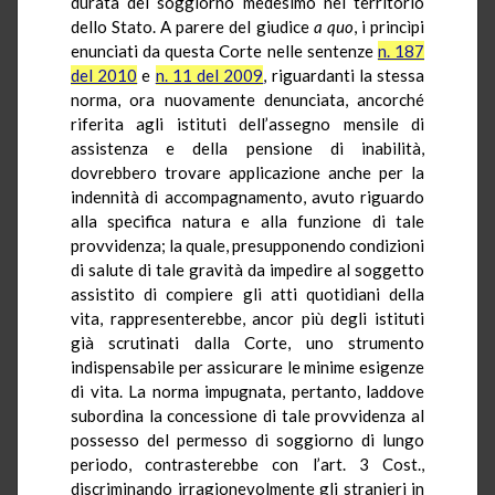
durata del soggiorno medesimo nel territorio
dello Stato. A parere del giudice
a quo
, i princìpi
enunciati da questa Corte nelle sentenze
n. 187
del 2010
e
n. 11 del 2009
, riguardanti la stessa
norma, ora nuovamente denunciata, ancorché
riferita agli istituti dell’assegno mensile di
assistenza e della pensione di inabilità,
dovrebbero trovare applicazione anche per la
indennità di accompagnamento, avuto riguardo
alla specifica natura e alla funzione di tale
provvidenza; la quale, presupponendo condizioni
di salute di tale gravità da impedire al soggetto
assistito di compiere gli atti quotidiani della
vita, rappresenterebbe, ancor più degli istituti
già scrutinati dalla Corte, uno strumento
indispensabile per assicurare le minime esigenze
di vita. La norma impugnata, pertanto, laddove
subordina la concessione di tale provvidenza al
possesso del permesso di soggiorno di lungo
periodo, contrasterebbe con l’art. 3 Cost.,
discriminando irragionevolmente gli stranieri in