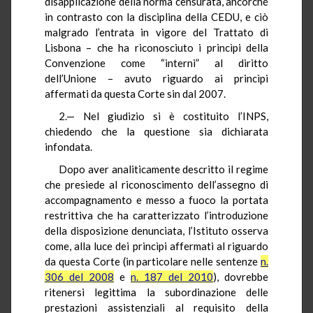
disapplicazione della norma censurata, ancorché
in contrasto con la disciplina della CEDU, e ciò
malgrado l’entrata in vigore del Trattato di
Lisbona – che ha riconosciuto i princìpi della
Convenzione come “interni” al diritto
dell’Unione – avuto riguardo ai princìpi
affermati da questa Corte sin dal 2007.
2.— Nel giudizio si è costituito l’INPS,
chiedendo che la questione sia dichiarata
infondata.
Dopo aver analiticamente descritto il regime
che presiede al riconoscimento dell’assegno di
accompagnamento e messo a fuoco la portata
restrittiva che ha caratterizzato l’introduzione
della disposizione denunciata, l’Istituto osserva
come, alla luce dei princìpi affermati al riguardo
da questa Corte (in particolare nelle sentenze
n.
306 del 2008
e
n. 187 del 2010
), dovrebbe
ritenersi legittima la subordinazione delle
prestazioni assistenziali al requisito della