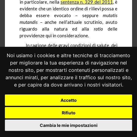
in particolare, nella
sentenza n. 329 del 2011
, è
evidente che un identico ordine di rilievi possa e
debba essere evocato – seppure
mutatis
mutandis
– anche nell’attuale scrutinio, avuto
riguardo alla natura ed alla
ratio
delle
provvidenze qui in considerazione.
In ragione delle gravi condizioni di salute dei
soggetti di riferimento, portatori di
handicap
Noi usiamo i cookies e altre tecniche di tracciamento
fortemente invalidanti (in uno dei due giudizi
a
per migliorare la tua esperienza di navigazione nel
quibus
si tratta addirittura di un minore),
nostro sito, per mostrarti contenuti personalizzati e
vengono infatti ad essere coinvolti una serie di
annunci mirati, per analizzare il traffico sul nostro sito,
valori di essenziale risalto – quali, in particolare,
e per capire da dove arrivano i nostri visitatori.
la salvaguardia della salute, le esigenze di
solidarietà rispetto a condizioni di elevato
disagio sociale, i doveri di assistenza per le
Accetto
famiglie –, tutti di rilievo costituzionale in
riferimento ai parametri evocati, tra cui spicca
Rifiuto
l’art. 2 della Costituzione – al lume, anche, delle
Cambia le mie impostazioni
diverse convenzioni internazionali che parimenti
li presidiano – e che rendono priva di