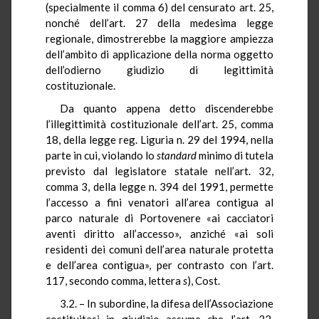
(specialmente il comma 6) del censurato art. 25,
nonché dell’art. 27 della medesima legge
regionale, dimostrerebbe la maggiore ampiezza
dell’ambito di applicazione della norma oggetto
dell’odierno giudizio di legittimità
costituzionale.
Da quanto appena detto discenderebbe
l’illegittimità costituzionale dell’art. 25, comma
18, della legge reg. Liguria n. 29 del 1994, nella
parte in cui, violando lo
standard
minimo di tutela
previsto dal legislatore statale nell’art. 32,
comma 3, della legge n. 394 del 1991, permette
l’accesso a fini venatori all’area contigua al
parco naturale di Portovenere «ai cacciatori
aventi diritto all’accesso», anziché «ai soli
residenti dei comuni dell’area naturale protetta
e dell’area contigua», per contrasto con l’art.
117, secondo comma, lettera
s
), Cost.
3.2. – In subordine, la difesa dell’Associazione
costituitasi in giudizio assume che l’art. 32,