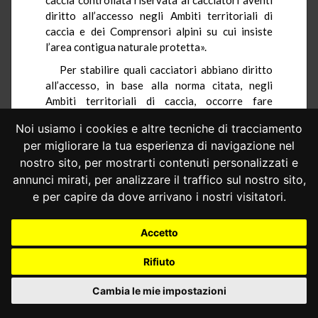
diritto all’accesso negli Ambiti territoriali di
caccia e dei Comprensori alpini su cui insiste
l’area contigua naturale protetta».
Per stabilire quali cacciatori abbiano diritto
all’accesso, in base alla norma citata, negli
Ambiti territoriali di caccia, occorre fare
riferimento agli altri commi dell’art. 25 della
Noi usiamo i cookies e altre tecniche di tracciamento
legge reg. Liguria n. 29 del 1994.
per migliorare la tua esperienza di navigazione nel
In particolare, secondo il comma 2, «La
nostro sito, per mostrarti contenuti personalizzati e
Provincia comunica annualmente agli organismi
annunci mirati, per analizzare il traffico sul nostro sito,
di gestione il numero dei cacciatori che possono
e per capire da dove arrivano i nostri visitatori.
essere ammessi in ogni Ambito territoriale di
caccia tenuto conto degli indici di cui al comma
1». Il comma 4 prevede: «Il cacciatore ha diritto
Accetto
di accesso all’Ambito territoriale di caccia o al
Rifiuto
Comprensorio alpino dove ha la residenza
anagrafica o dove ha domicilio per motivi di
Cambia le mie impostazioni
pubblico servizio». I commi 5 e 6 prevedono la
possibilità di accesso all’ambito territoriale