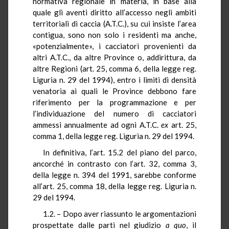
normativa regionale in materia, in base alla
quale gli aventi diritto all’accesso negli ambiti
territoriali di caccia (A.T.C.), su cui insiste l’area
contigua, sono non solo i residenti ma anche,
«potenzialmente», i cacciatori provenienti da
altri A.T.C., da altre Province o, addirittura, da
altre Regioni (art. 25, comma 6, della legge reg.
Liguria n. 29 del 1994), entro i limiti di densità
venatoria ai quali le Province debbono fare
riferimento per la programmazione e per
l’individuazione del numero di cacciatori
ammessi annualmente ad ogni A.T.C.
ex
art. 25,
comma 1, della legge reg. Liguria n. 29 del 1994.
In definitiva, l’art. 15.2 del piano del parco,
ancorché in contrasto con l’art. 32, comma 3,
della legge n. 394 del 1991, sarebbe conforme
all’art. 25, comma 18, della legge reg. Liguria n.
29 del 1994.
1.2. – Dopo aver riassunto le argomentazioni
prospettate dalle parti nel giudizio
a quo
, il