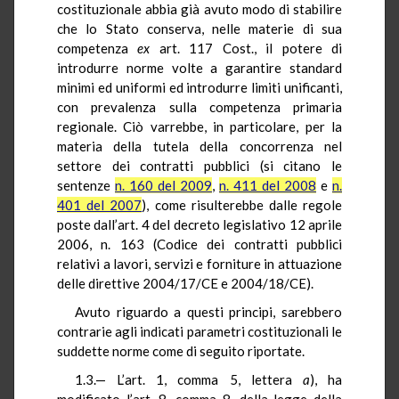
costituzionale abbia già avuto modo di stabilire
che lo Stato conserva, nelle materie di sua
competenza
ex
art. 117 Cost., il potere di
introdurre norme volte a garantire standard
minimi ed uniformi ed introdurre limiti unificanti,
con prevalenza sulla competenza primaria
regionale. Ciò varrebbe, in particolare, per la
materia della tutela della concorrenza nel
settore dei contratti pubblici (si citano le
sentenze
n. 160 del 2009
,
n. 411 del 2008
e
n.
401 del 2007
), come risulterebbe dalle regole
poste dall’art. 4 del decreto legislativo 12 aprile
2006, n. 163 (Codice dei contratti pubblici
relativi a lavori, servizi e forniture in attuazione
delle direttive 2004/17/CE e 2004/18/CE).
Avuto riguardo a questi principi, sarebbero
contrarie agli indicati parametri costituzionali le
suddette norme come di seguito riportate.
1.3.— L’art. 1, comma 5, lettera
a
), ha
modificato l’art. 8, comma 8, della legge della