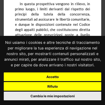
In questa prospettiva vengono in rilievo, in
primo luogo, i limiti derivanti dal rispetto dei
principi della tutela della concorrenza,
strumentali ad assicurare le libertà comunitarie,
e dunque le disposizioni contenute nel Codice
degli appalti pubblici, che costituiscono diretta
attuazione delle prescrizioni poste a livello
europeo. In tale ambito, la disciplina regionale
Noi usiamo i cookies e altre tecniche di tracciamento
non può avere un contenuto difforme da quella
per migliorare la tua esperienza di navigazione nel
prevista, in attuazione delle norme comunitarie,
nostro sito, per mostrarti contenuti personalizzati e
dal legislatore nazionale e, quindi, non può
annunci mirati, per analizzare il traffico sul nostro sito,
alterare negativamente il livello di tutela
e per capire da dove arrivano i nostri visitatori.
assicurato dalla normativa statale.
In secondo luogo, il legislatore regionale
Accetto
deve osservare i principi dell’ordinamento
giuridico della Repubblica, tra i quali sono
Rifiuto
ricompresi anche quelli afferenti la disciplina di
istituti e rapporti privatistici relativi,
Cambia le mie impostazioni
soprattutto, alla fase di conclusione ed
esecuzione del contratto di appalto, che deve