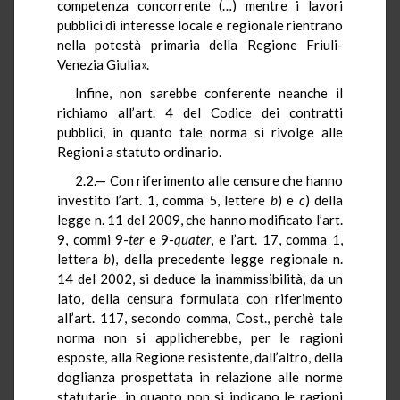
competenza concorrente (…) mentre i lavori
pubblici di interesse locale e regionale rientrano
nella potestà primaria della Regione Friuli-
Venezia Giulia».
Infine, non sarebbe conferente neanche il
richiamo all’art. 4 del Codice dei contratti
pubblici, in quanto tale norma si rivolge alle
Regioni a statuto ordinario.
2.2.— Con riferimento alle censure che hanno
investito l’art. 1, comma 5, lettere
b
) e
c
) della
legge n. 11 del 2009, che hanno modificato l’art.
9, commi 9-
ter
e 9-
quater
, e l’art. 17, comma 1,
lettera
b
), della precedente legge regionale n.
14 del 2002, si deduce la inammissibilità, da un
lato, della censura formulata con riferimento
all’art. 117, secondo comma, Cost., perchè tale
norma non si applicherebbe, per le ragioni
esposte, alla Regione resistente, dall’altro, della
doglianza prospettata in relazione alle norme
statutarie, in quanto non si indicano le ragioni