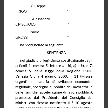
- Giuseppe
FRIGO ”
- Alessandro
CRISCUOLO ”
- Paolo
GROSSI ”
ha pronunciato la seguente
SENTENZA
nel giudizio di legittimità costituzionale degli
articoli 1, comma 5, lettere
a
),
b
),
c
) e
k
), e 7,
comma 9, della legge della Regione Friuli-
Venezia Giulia 4 giugno 2009, n. 11 (Misure
urgenti in materia di sviluppo economico
regionale, sostegno al reddito dei lavoratori e
delle famiglie, accelerazione di lavori pubblici),
promosso dal Presidente del Consiglio dei
ministri con ricorso notificato il 5-10 agosto
2009, depositato in cancelleria il 7 agosto 2009