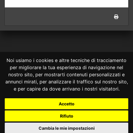
Noi usiamo i cookies e altre tecniche di tracciamento
per migliorare la tua esperienza di navigazione nel
CONSULTA ONLINE DAL 1995 -
NOTE LEGALI
nostro sito, per mostrarti contenuti personalizzati e
annunci mirati, per analizzare il traffico sul nostro sito,
Consulta OnLine non ha prodotto e non è responsabile per i contenuti e
le informazioni legali di siti collegati.
e per capire da dove arrivano i nostri visitatori.
La consultazione di questi o del materiale contenuto nel sito non
costituisce una relazione di consulenza legale.
Accetto
Nessuno deve confidare o agire in base alle informazioni disponibili in
questo sito senza una consulenza legale professionale.
Rifiuto
info@giurcost.org
|
Giurisprudenza Costituzionale
|
Consulta OnLine
|
@giurcost
Cambia le mie impostazioni