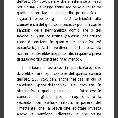
dell’art. 157 cod. pen. – che si riferisce ai reati
per i quali «la legge stabilisce pene diverse da
quella detentiva e da quella pecuniaria» –
riguardi proprio gli illeciti attribuiti alla
competenza del giudice di pace, se punibili con le
sanzioni della permanenza domiciliare o del
lavoro di pubblica utilità (sanzioni cosiddette
«para-detentive», in quanto né detentive né
pecuniarie). Infatti, ove diversamente intesa, «la
norma risulterebbe inapplicabile, in quanto priva
di qualsivoglia concreto riferimento».
Il Tribunale assume, in particolare, che
dovrebbe farsi applicazione del quinto comma
dell’art. 157 cod. pen. anche nei casi in cui la
sanzione «para-detentiva» sia prevista in
alternativa a quella pecuniaria: il fatto che in
concreto il giudice possa irrogare solo la
seconda non esclude infatti, a parere del
rimettente, che la previsione edittale investa
anche la sanzione «diversa», e che valga