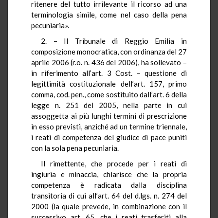
ritenere del tutto irrilevante il ricorso ad una
terminologia simile, come nel caso della pena
pecuniaria».
2. – Il Tribunale di Reggio Emilia in
composizione monocratica, con ordinanza del 27
aprile 2006 (r.o. n. 436 del 2006), ha sollevato –
in riferimento all’art. 3 Cost. – questione di
legittimità costituzionale dell’art. 157, primo
comma, cod. pen., come sostituito dall’art. 6 della
legge n. 251 del 2005, nella parte in cui
assoggetta ai più lunghi termini di prescrizione
in esso previsti, anziché ad un termine triennale,
i reati di competenza del giudice di pace puniti
con la sola pena pecuniaria.
Il rimettente, che procede per i reati di
ingiuria e minaccia, chiarisce che la propria
competenza è radicata dalla disciplina
transitoria di cui all’art. 64 del d.lgs. n. 274 del
2000 (la quale prevede, in combinazione con il
successivo art. 65, che i reati trasferiti alla