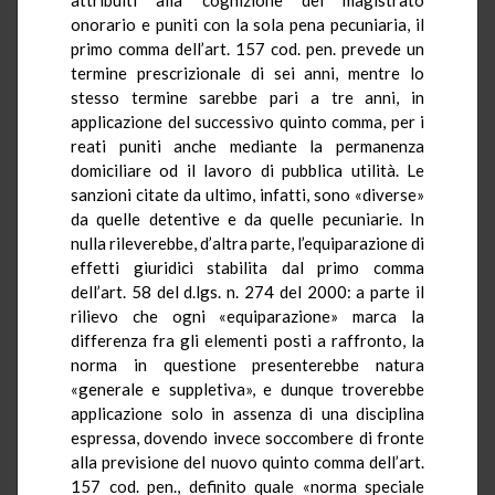
onorario e puniti con la sola pena pecuniaria, il
primo comma dell’art. 157 cod. pen. prevede un
termine prescrizionale di sei anni, mentre lo
stesso termine sarebbe pari a tre anni, in
applicazione del successivo quinto comma, per i
reati puniti anche mediante la permanenza
domiciliare od il lavoro di pubblica utilità. Le
sanzioni citate da ultimo, infatti, sono «diverse»
da quelle detentive e da quelle pecuniarie. In
nulla rileverebbe, d’altra parte, l’equiparazione di
effetti giuridici stabilita dal primo comma
dell’art. 58 del d.lgs. n. 274 del 2000: a parte il
rilievo che ogni «equiparazione» marca la
differenza fra gli elementi posti a raffronto, la
norma in questione presenterebbe natura
«generale e suppletiva», e dunque troverebbe
applicazione solo in assenza di una disciplina
espressa, dovendo invece soccombere di fronte
alla previsione del nuovo quinto comma dell’art.
157 cod. pen., definito quale «norma speciale