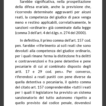
Sarebbe significativa, nella prospettazione
della difesa erariale, anche la previsione che,
ricorrendo determinate aggravanti per alcuni
reati, la competenza del giudice di pace venga
meno e restino applicabili, correlativamente, le
sanzioni «ordinarie» già comminate dalla legge
(comma 3 dell’art. 4 del d.lgs. n. 274 del 2000).
In definitiva, il primo comma dell’art. 157 cod.
pen. farebbe «riferimento ai soli reati che sono
devoluti alla competenza del giudice ordinario,
per i quali rimane ferma la distinzione fra delitti
e contravvenzioni e fra pene detentive e pene
pecuniarie di cui al combinato disposto degli
artt. 17 e 29 cod. pen.». Per converso,
riferendosi a reati puniti con pene diverse da
quella detentiva o pecuniaria, il quinto comma
del citato art. 157 comprenderebbe «tutti i reati
per i quali il legislatore ha previsto un sistema
sanzionatorio del tutto autonomo rispetto a
quello previsto dal codice penale, dovendosi