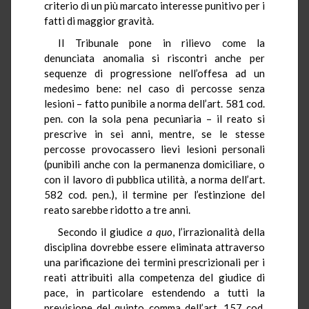
criterio di un più marcato interesse punitivo per i
fatti di maggior gravità.
Il Tribunale pone in rilievo come la
denunciata anomalia si riscontri anche per
sequenze di progressione nell’offesa ad un
medesimo bene: nel caso di percosse senza
lesioni – fatto punibile a norma dell’art. 581 cod.
pen. con la sola pena pecuniaria – il reato si
prescrive in sei anni, mentre, se le stesse
percosse provocassero lievi lesioni personali
(punibili anche con la permanenza domiciliare, o
con il lavoro di pubblica utilità, a norma dell’art.
582 cod. pen.), il termine per l’estinzione del
reato sarebbe ridotto a tre anni.
Secondo il giudice
a quo
, l’irrazionalità della
disciplina dovrebbe essere eliminata attraverso
una parificazione dei termini prescrizionali per i
reati attribuiti alla competenza del giudice di
pace, in particolare estendendo a tutti la
previsione del quinto comma dell’art. 157 cod.