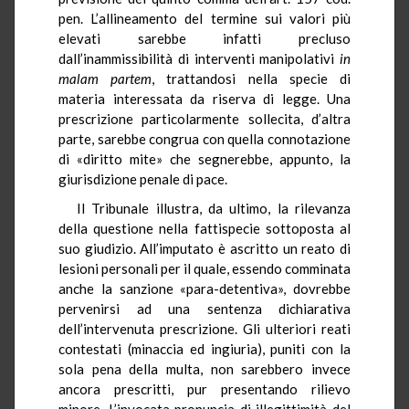
pen. L’allineamento del termine sui valori più
elevati sarebbe infatti precluso
dall’inammissibilità di interventi manipolativi
in
malam partem
, trattandosi nella specie di
materia interessata da riserva di legge. Una
prescrizione particolarmente sollecita, d’altra
parte, sarebbe congrua con quella connotazione
di «diritto mite» che segnerebbe, appunto, la
giurisdizione penale di pace.
Il Tribunale illustra, da ultimo, la rilevanza
della questione nella fattispecie sottoposta al
suo giudizio. All’imputato è ascritto un reato di
lesioni personali per il quale, essendo comminata
anche la sanzione «para-detentiva», dovrebbe
pervenirsi ad una sentenza dichiarativa
dell’intervenuta prescrizione. Gli ulteriori reati
contestati (minaccia ed ingiuria), puniti con la
sola pena della multa, non sarebbero invece
ancora prescritti, pur presentando rilievo
minore. L’invocata pronuncia di illegittimità del