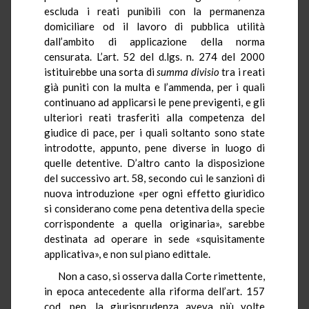
escluda i reati punibili con la permanenza
domiciliare od il lavoro di pubblica utilità
dall’ambito di applicazione della norma
censurata. L’art. 52 del d.lgs. n. 274 del 2000
istituirebbe una sorta di
summa divisio
tra i reati
già puniti con la multa e l’ammenda, per i quali
continuano ad applicarsi le pene previgenti, e gli
ulteriori reati trasferiti alla competenza del
giudice di pace, per i quali soltanto sono state
introdotte, appunto, pene diverse in luogo di
quelle detentive. D’altro canto la disposizione
del successivo art. 58, secondo cui le sanzioni di
nuova introduzione «per ogni effetto giuridico
si considerano come pena detentiva della specie
corrispondente a quella originaria», sarebbe
destinata ad operare in sede «squisitamente
applicativa», e non sul piano edittale.
Non a caso, si osserva dalla Corte rimettente,
in epoca antecedente alla riforma dell’art. 157
cod. pen. la giurisprudenza aveva più volte