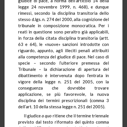
giudice di pace, a norma dell’articolo 14 della
legge 24 novembre 1999, n. 468), e dunque
rimessi, secondo la disciplina transitoria dello
stesso d.lgs. n. 274 del 2000, alla cognizione del
tribunale in composizione monocratica. Per i
reati in questione sono peraltro già applicabili,
in forza della citata disciplina transitoria (artt.
63 e 64), le «nuove» sanzioni introdotte con
riguardo, appunto, agli illeciti penali attribuiti
alla competenza del giudice di pace. Nel caso di
specie – secondo l’ulteriore premessa del
Tribunale – la dichiarazione di apertura del
dibattimento è intervenuta dopo l’entrata in
vigore della legge n. 251 del 2005, con la
conseguenza che dovrebbe trovare
applicazione, se più favorevole, la nuova
disciplina dei termini prescrizionali (comma 3
dell’art. 10 della stessa legge n. 251 del 2005).
Il giudice
a quo
ritiene che il termine triennale
previsto dal testo riformato del quinto comma