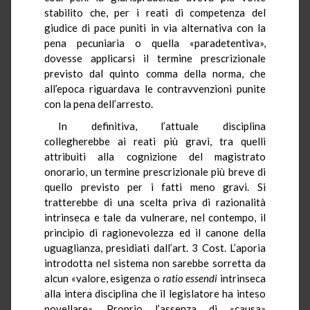
stabilito che, per i reati di competenza del
giudice di pace puniti in via alternativa con la
pena pecuniaria o quella «paradetentiva»,
dovesse applicarsi il termine prescrizionale
previsto dal quinto comma della norma, che
all’epoca riguardava le contravvenzioni punite
con la pena dell’arresto.
In definitiva, l’attuale disciplina
collegherebbe ai reati più gravi, tra quelli
attribuiti alla cognizione del magistrato
onorario, un termine prescrizionale più breve di
quello previsto per i fatti meno gravi. Si
tratterebbe di una scelta priva di razionalità
intrinseca e tale da vulnerare, nel contempo, il
principio di ragionevolezza ed il canone della
uguaglianza, presidiati dall’art. 3 Cost. L’aporia
introdotta nel sistema non sarebbe sorretta da
alcun «valore, esigenza o
ratio
essendi
intrinseca
alla intera disciplina che il legislatore ha inteso
novellare». Proprio l’assenza di «causa»