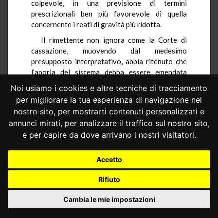
colpevole, in una previsione di termini
prescrizionali ben più favorevole di quella
concernente i reati di gravità più ridotta.
Il rimettente non ignora come la Corte di
cassazione, muovendo dal medesimo
presupposto interpretativo, abbia ritenuto che
l’aporia del sistema debba essere emendata
espungendo la disposizione sul termine
Noi usiamo i cookies e altre tecniche di tracciamento
prescrizionale più breve (è richiamata
per migliorare la tua esperienza di navigazione nel
espressamente l’ordinanza r.o. n. 112 del 2007).
nostro sito, per mostrarti contenuti personalizzati e
Egli ritiene però che due considerazioni
annunci mirati, per analizzare il traffico sul nostro sito,
impongano, al contrario, l’estensione di tale
e per capire da dove arrivano i nostri visitatori.
termine a tutti i reati di competenza del giudice
di pace. In primo luogo, infatti, una
manipolazione che implicasse un effetto
Accetto
peggiorativo violerebbe la riserva di legge in
materia penale. D’altra parte una soluzione che
Rifiuto
estendesse i termini brevi sarebbe ben più
Cambia le mie impostazioni
congrua, per gli illeciti in questione, di quella che
li parificasse ai termini previsti per i reati di