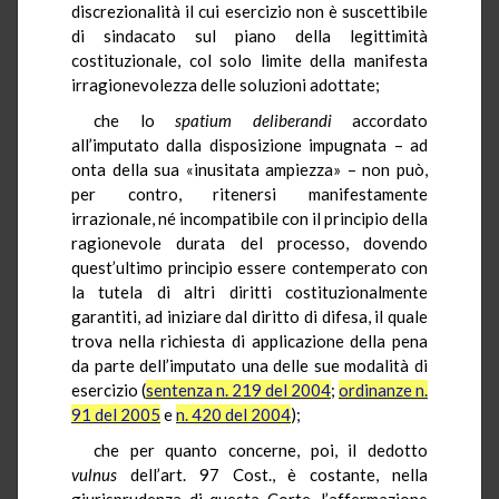
discrezionalità il cui esercizio non è suscettibile
di sindacato sul piano della legittimità
costituzionale, col solo limite della manifesta
irragionevolezza delle soluzioni adottate;
che lo
spatium
deliberandi
accordato
all’imputato dalla disposizione impugnata – ad
onta della sua «inusitata ampiezza» – non può,
per contro, ritenersi manifestamente
irrazionale, né incompatibile con il principio della
ragionevole durata del processo, dovendo
quest’ultimo principio essere contemperato con
la tutela di altri diritti costituzionalmente
garantiti, ad iniziare dal diritto di difesa, il quale
trova nella richiesta di applicazione della pena
da parte dell’imputato una delle sue modalità di
esercizio (
sentenza n. 219 del 2004
;
ordinanze n.
91 del 2005
e
n. 420 del 2004
);
che per quanto concerne, poi, il dedotto
vulnus
dell’art. 97 Cost., è costante, nella
giurisprudenza di questa Corte, l’affermazione