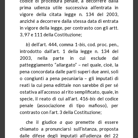
codice di procedura penale, a decorrere dalla
prima udienza utile successiva all’entrata in
vigore della citata legge n. 134 del 2003,
anziché a decorrere dalla stessa data di entrata
in vigore della legge, per contrasto con gli artt.
3, 97 e 111 della Costituzione;
b
) dell’art. 444, comma 1-
bis
, cod. proc. pen.,
introdotto dall’art. 1 della legge n. 134 del
2003, nella parte in cui esclude dal
patteggiamento “allargato” – nel quale, cioè, la
pena concordata dalle parti superi due anni, soli
o congiunti a pena pecuniaria – gli imputati di
reati la cui pena edittale non sarebbe di per sé
ostativa all’accesso al rito semplificato, quale, in
specie, il reato di cui all’art. 416-
bis
del codice
penale (associazione di tipo mafioso), per
contrasto con l’art. 3 della Costituzione;
che il giudice
a quo
premette di essere
chiamato a pronunciarsi sull’istanza, proposta
dalle difese degli imputati all’udienza del 22