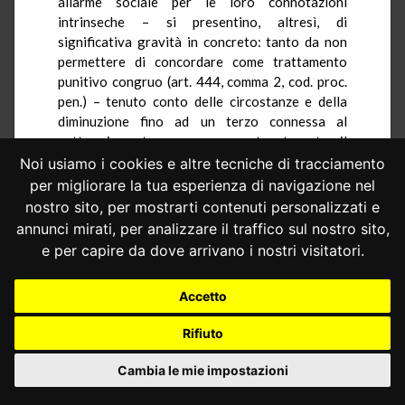
allarme sociale per le loro connotazioni
intrinseche – si presentino, altresì, di
significativa gravità in concreto: tanto da non
permettere di concordare come trattamento
punitivo congruo (art. 444, comma 2, cod. proc.
pen.) – tenuto conto delle circostanze e della
diminuzione fino ad un terzo connessa al
patteggiamento – una pena contenuta entro il
limite dei due anni;
Noi usiamo i cookies e altre tecniche di tracciamento
per migliorare la tua esperienza di navigazione nel
che altrettanto evidente risulta, infine,
nostro sito, per mostrarti contenuti personalizzati e
l’inconferenza del raffronto con il giudizio
annunci mirati, per analizzare il traffico sul nostro sito,
abbreviato (che parimenti non contempla
preclusioni oggettive e soggettive): trattandosi
e per capire da dove arrivano i nostri visitatori.
di istituto nettamente differenziato non solo sul
piano delle connotazioni astratte (in prospettiva
Accetto
inversa a quella odierna,
sentenza n. 135 del
1995
), ma anche su quello degli effetti pratici,
Rifiuto
come del resto riconosce lo stesso Giudice
dell’udienza preliminare del Tribunale di Bari,
Cambia le mie impostazioni
allorché motiva sulla rilevanza della questione;