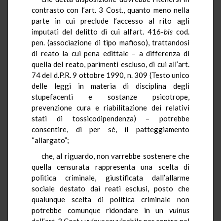
contrasto con l’art. 3 Cost., quanto meno nella
parte in cui preclude l’accesso al rito agli
imputati del delitto di cui all’art. 416-
bis
cod.
pen. (associazione di tipo mafioso), trattandosi
di reato la cui pena edittale – a differenza di
quella del reato, parimenti escluso, di cui all’art.
74 del d.P.R. 9 ottobre 1990, n. 309 (Testo unico
delle leggi in materia di disciplina degli
stupefacenti e sostanze psicotrope,
prevenzione cura e riabilitazione dei relativi
stati di tossicodipendenza) – potrebbe
consentire, di per sé, il patteggiamento
“allargato”;
che, al riguardo, non varrebbe sostenere che
quella censurata rappresenta una scelta di
politica criminale, giustificata dall’allarme
sociale destato dai reati esclusi, posto che
qualunque scelta di politica criminale non
potrebbe comunque ridondare in un
vulnus
dell’art. 3 Cost.:
vulnus
ravvisabile per contro nel