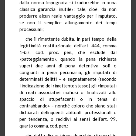
dalla norma impugnata si tradurrebbe in «una
classica garanzia inutile»: tale, cioè, da non
produrre alcun reale vantaggio per l’imputato,
se non il semplice allungamento dei tempi
processuali;
che il rimettente dubita, in pari tempo, della
legittimità costituzionale dell’art. 444, comma
1-
bis
, cod. proc. pen., che esclude dal
«patteggiamento», quando la pena richiesta
superi due anni di pena detentiva, soli o
congiunti a pena pecuniaria, gli imputati di
determinati delitti – e segnatamente (secondo
l’indicazione del rimettente stesso) gli «imputati
di reati associativi mafiosi o finalizzati allo
spaccio di stupefacenti o in tema di
contrabbando» – nonché coloro che siano stati
dichiarati delinquenti abituali, professionali o
per tendenza, o recidivi ai sensi dell’art. 99,
quarto comma, cod. pen.;
che detta disposizione dovrebbe ritenersi in