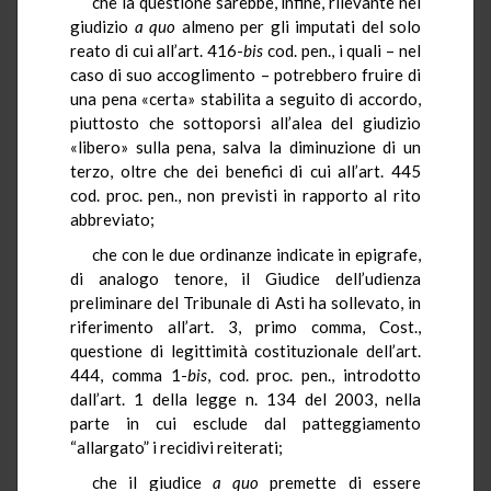
che la questione sarebbe, infine, rilevante nel
giudizio
a quo
almeno per gli imputati del solo
reato di cui all’art. 416­-
bis
cod. pen., i quali – nel
caso di suo accoglimento – potrebbero fruire di
una pena «certa» stabilita a seguito di accordo,
piuttosto che sottoporsi all’alea del giudizio
«libero» sulla pena, salva la diminuzione di un
terzo, oltre che dei benefici di cui all’art. 445
cod. proc. pen., non previsti in rapporto al rito
abbreviato;
che con le due ordinanze indicate in epigrafe,
di analogo tenore, il Giudice dell’udienza
preliminare del Tribunale di Asti ha sollevato, in
riferimento all’art. 3, primo comma, Cost.,
questione di legittimità costituzionale dell’art.
444, comma 1-
bis
, cod. proc. pen., introdotto
dall’art. 1 della legge n. 134 del 2003, nella
parte in cui esclude dal patteggiamento
“allargato” i recidivi reiterati;
che il giudice
a quo
premette di essere