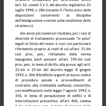
(art. 16, commi 3 e 5, del decreto legislativo 25
luglio 1998, n. 286 (recante il «Testo unico delle
disposizioni concernenti la disciplina
dell’immigrazione e norme sulla condizione dello
straniero»);
che ancor più numerosi risultano, poi, i casi di
diversità di trattamento processuale “
in peius
”
legati al titolo del reato: e così, con particolare
riferimento proprio ai reati di cui all’art. 51-
bis
cod. proc. pen., richiamato dalla norma
impugnata, basti pensare all’art. 190-
bis
cod.
proc. pen., in tema di diritto alla prova; agli artt.
25-
bis
e 25-
ter
del decreto-legge 8 giugno
1992, n. 306 (Modifiche urgenti al nuovo codice
di procedura penale e provvedimenti di
contrasto alla criminalità mafiosa), convertito,
con modificazioni, nella legge 7 agosto 1992, n.
356, in tema di perquisizione di edifici e di
intercettazioni preventive; all’art. 406, comma
5-
bis
, cod. proc. pen., in tema di proroga delle