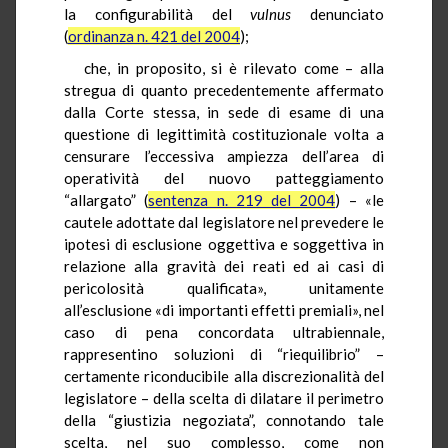
la configurabilità del
vulnus
denunciato
(
ordinanza n. 421 del 2004
);
che, in proposito, si è rilevato come – alla
stregua di quanto precedentemente affermato
dalla Corte stessa, in sede di esame di una
questione di legittimità costituzionale volta a
censurare l’eccessiva ampiezza dell’area di
operatività del nuovo patteggiamento
“allargato” (
sentenza n. 219 del 2004
) – «le
cautele adottate dal legislatore nel prevedere le
ipotesi di esclusione oggettiva e soggettiva in
relazione alla gravità dei reati ed ai casi di
pericolosità qualificata», unitamente
all’esclusione «di importanti effetti premiali», nel
caso di pena concordata ultrabiennale,
rappresentino soluzioni di “riequilibrio” –
certamente riconducibile alla discrezionalità del
legislatore – della scelta di dilatare il perimetro
della “giustizia negoziata”, connotando tale
scelta, nel suo complesso, come non