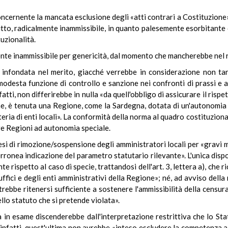
oncernente la mancata esclusione degli «atti contrari a Costituzione» 
to, radicalmente inammissibile, in quanto palesemente esorbitante da
tuzionalità.
te inammissibile per genericità, dal momento che mancherebbe nel r
e infondata nel merito, giacché verrebbe in considerazione non tan
odesta funzione di controllo e sanzione nei confronti di prassi e a
fatti, non differirebbe in nulla «da quell'obbligo di assicurare il risp
ne, è tenuta una Regione, come la Sardegna, dotata di un'autonomia
eria di enti locali». La conformità della norma al quadro costituzion
tre Regioni ad autonomia speciale.
si di rimozione/sospensione degli amministratori locali per «gravi mo
rronea indicazione del parametro statutario rilevante». L'unica disp
rispetto al caso di specie, trattandosi dell'art. 3, lettera a), che 
fici e degli enti amministrativi della Regione»; né, ad avviso della 
trebbe ritenersi sufficiente a sostenere l'ammissibilità della censu
llo statuto che si pretende violata».
a in esame discenderebbe dall'interpretazione restrittiva che lo St
fatti, quest'ultima non avrebbe «inteso escludere la competenza a f