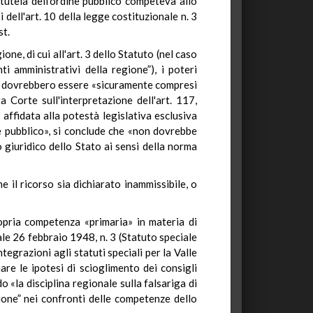
 tutela dell'ordine pubblico competeva allo
 dell'art. 10 della legge costituzionale n. 3
st.
ne, di cui all'art. 3 dello Statuto (nel caso
i amministrativi della regione”), i poteri
uali dovrebbero essere «sicuramente compresi
a Corte sull'interpretazione dell'art. 117,
 affidata alla potestà legislativa esclusiva
ne pubblico», si conclude che «non dovrebbe
 giuridico dello Stato ai sensi della norma
 il ricorso sia dichiarato inammissibile, o
ropria competenza «primaria» in materia di
onale 26 febbraio 1948, n. 3 (Statuto speciale
tegrazioni agli statuti speciali per la Valle
are le ipotesi di scioglimento dei consigli
o «la disciplina regionale sulla falsariga di
zione” nei confronti delle competenze dello