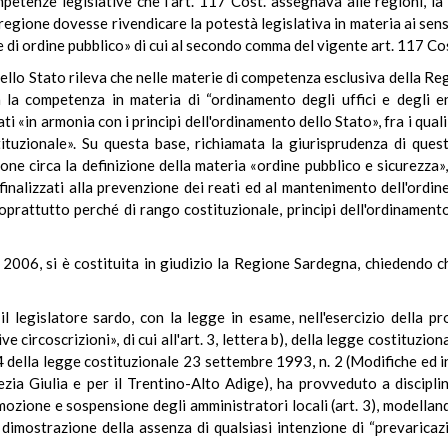
etenze legislative che l'art. 117 Cost. assegnava alle regioni, la
a regione dovesse rivendicare la potestà legislativa in materia ai sensi
 di ordine pubblico» di cui al secondo comma del vigente art. 117 Co
llo Stato rileva che nelle materie di competenza esclusiva della Regio
la competenza in materia di “ordinamento degli uffici e degli ent
ati «in armonia con i principi dell'ordinamento dello Stato», fra i q
tituzionale». Su questa base, richiamata la giurisprudenza di quest
ne circa la definizione della materia «ordine pubblico e sicurezza»,
 «finalizzati alla prevenzione dei reati ed al mantenimento dell'ordi
oprattutto perché di rango costituzionale, principi dell'ordinamento
2006, si è costituita in giudizio la Regione Sardegna, chiedendo che
l legislatore sardo, con la legge in esame, nell'esercizio della p
ve circoscrizioni», di cui all'art. 3, lettera b), della legge costituzi
4 della legge costituzionale 23 settembre 1993, n. 2 (Modifiche ed in
nezia Giulia e per il Trentino-Alto Adige), ha provveduto a disciplin
imozione e sospensione degli amministratori locali (art. 3), modelland
a dimostrazione della assenza di qualsiasi intenzione di “prevarica