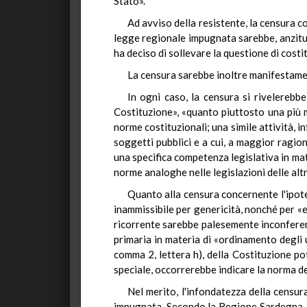
Stato».
Ad avviso della resistente, la censura c
legge regionale impugnata sarebbe, anzitut
ha deciso di sollevare la questione di costi
La censura sarebbe inoltre manifestamen
In ogni caso, la censura si rivelerebb
Costituzione», «quanto piuttosto una più m
norme costituzionali; una simile attività, in
soggetti pubblici e a cui, a maggior ragio
una specifica competenza legislativa in mat
norme analoghe nelle legislazioni delle al
Quanto alla censura concernente l'ipote
inammissibile per genericità, nonché per «e
ricorrente sarebbe palesemente inconferente 
primaria in materia di «ordinamento degli uf
comma 2, lettera h), della Costituzione po
speciale, occorrerebbe indicare la norma de
Nel merito, l'infondatezza della censur
impugnata. Secondo la Regione Sardegna, in