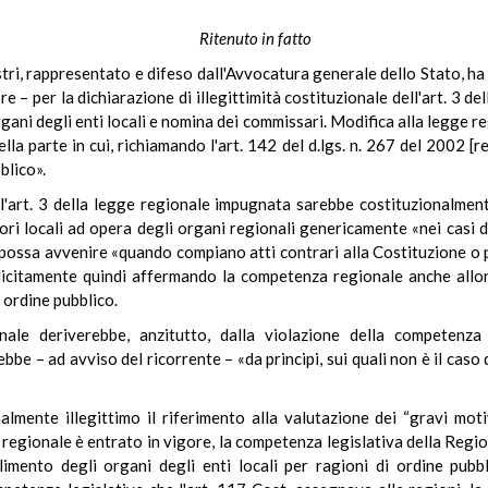
Ritenuto in fatto
istri, rappresentato e difeso dall'Avvocatura generale dello Stato, ha
 – per la dichiarazione di illegittimità costituzionale dell'art. 3 
gani degli enti locali e nomina dei commissari. Modifica alla legge 
la parte in cui, richiamando l'art. 142 del d.lgs. n. 267 del 2002 [r
blico».
 l'art. 3 della legge regionale impugnata sarebbe costituzionalmen
i locali ad opera degli organi regionali genericamente «nei casi disc
 possa avvenire «quando compiano atti contrari alla Costituzione o pe
plicitamente quindi affermando la competenza regionale anche allor
i ordine pubblico.
onale deriverebbe, anzitutto, dalla violazione della competenza
be – ad avviso del ricorrente – «da principi, sui quali non è il caso
lmente illegittimo il riferimento alla valutazione dei “gravi moti
egionale è entrato in vigore, la competenza legislativa della Regione
mento degli organi degli enti locali per ragioni di ordine pubbli