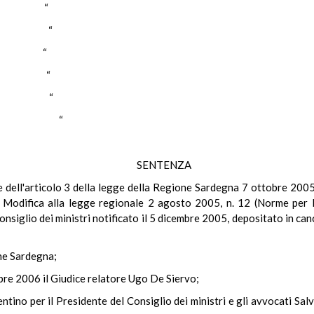
LA “
TRI “
SE “
LLE “
URO “
ITANO “
SENTENZA
ale dell'articolo 3 della legge della Regione Sardegna 7 ottobre 2005
i. Modifica alla legge regionale 2 agosto 2005, n. 12 (Norme per 
siglio dei ministri notificato il 5 dicembre 2005, depositato in cance
one Sardegna;
bre 2006 il Giudice relatore Ugo De Siervo;
entino per il Presidente del Consiglio dei ministri e gli avvocati 