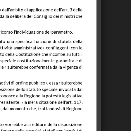
dall'ambito di applicazione dell'art. 3 della
lla delibera del Consiglio dei ministri che
icorso l'individuazione del parametro.
to una specifica funzione di «tutela della
ttività amministrative» confliggenti con le
etto della Costituzione che incombe su tutti i
 speciale costituzionalmente garantita e di
ale risulterebbe confermata dalla vigenza di
tivi di ordine pubblico», essa risulterebbe
osizione dello statuto speciale invocata dal
riconosce alla Regione la potestà legislativa
resistente, «la mera citazione dell'art. 117,
ra, dal momento che, trattandosi di Regione
ato vorrebbe accreditare della disposizione
avore delle autorità statali per “motivi di