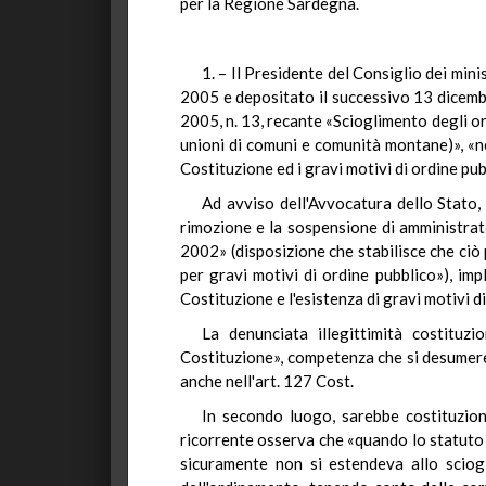
per la Regione Sardegna.
1. – Il Presidente del Consiglio dei min
2005 e depositato il successivo 13 dicembre
2005, n. 13, recante «Scioglimento degli or
unioni di comuni e comunità montane)», «nel
Costituzione ed i gravi motivi di ordine pub
Ad avviso dell'Avvocatura dello Stato,
rimozione e la sospensione di amministrator
2002» (disposizione che stabilisce che ciò
per gravi motivi di ordine pubblico»), im
Costituzione e l'esistenza di gravi motivi d
La denunciata illegittimità costituzi
Costituzione», competenza che si desumereb
anche nell'art. 127 Cost.
In secondo luogo, sarebbe costituziona
ricorrente osserva che «quando lo statuto r
sicuramente non si estendeva allo sciogli