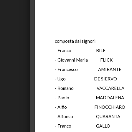
composta dai signori:
- Franco BILE Pr
- Giovanni Maria FLIC
- Francesco AMIR
- Ugo DE SIER
- Romano VACCARE
- Paolo MADDAL
- Alfio FINOCCHI
- Alfonso QUARA
- Franco GAL