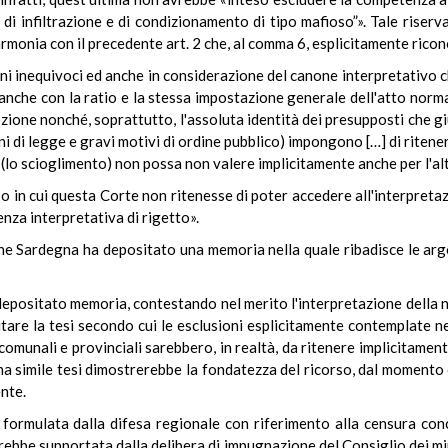
 infiltrazione e di condizionamento di tipo mafioso”». Tale riserva 
rmonia con il precedente art. 2 che, al comma 6, esplicitamente rico
ni inequivoci ed anche in considerazione del canone interpretativo ch
nche con la ratio e la stessa impostazione generale dell'atto normati
ozione nonché, soprattutto, l'assoluta identità dei presupposti che gi
oni di legge e gravi motivi di ordine pubblico) impongono […] di riten
(lo scioglimento) non possa non valere implicitamente anche per l'alt
so in cui questa Corte non ritenesse di poter accedere all'interpret
nza interpretativa di rigetto».
ione Sardegna ha depositato una memoria nella quale ribadisce le arg
 depositato memoria, contestando nel merito l'interpretazione dell
tare la tesi secondo cui le esclusioni esplicitamente contemplate nel
omunali e provinciali sarebbero, in realtà, da ritenere implicitament
 una simile tesi dimostrerebbe la fondatezza del ricorso, dal momento ch
nte.
à formulata dalla difesa regionale con riferimento alla censura con
arebbe supportata dalla delibera di impugnazione del Consiglio dei mi