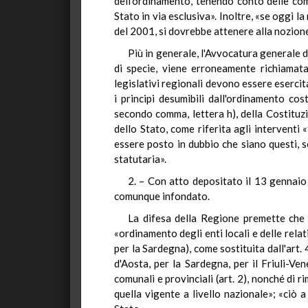
dell'ordinamento, tenendo conto delle comp
Stato in via esclusiva». Inoltre, «se oggi l
del 2001, si dovrebbe attenere alla nozione
Più in generale, l'Avvocatura generale de
di specie, viene erroneamente richiamata 
legislativi regionali devono essere esercit
i principi desumibili dall'ordinamento cos
secondo comma, lettera h), della Costituzio
dello Stato, come riferita agli interventi
essere posto in dubbio che siano questi, s
statutaria».
2. – Con atto depositato il 13 gennaio 
comunque infondato.
La difesa della Regione premette che i
«ordinamento degli enti locali e delle relati
per la Sardegna), come sostituita dall'art. 
d'Aosta, per la Sardegna, per il Friuli-Ve
comunali e provinciali (art. 2), nonché di r
quella vigente a livello nazionale»; «ciò 