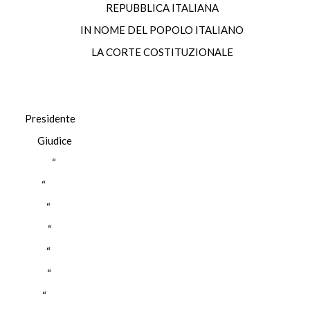
REPUBBLICA ITALIANA
IN NOME DEL POPOLO ITALIANO
LA CORTE COSTITUZIONALE
esidente
K Giudice
ANTE “
VO “
LLA “
ENA “
ARO “
NTA “
LO “