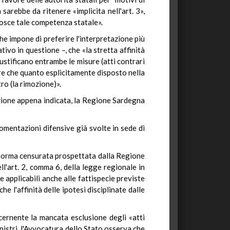
sarebbe da ritenere «implicita nell'art. 3»,
nosce tale competenza statale».
e impone di preferire l'interpretazione più
vo in questione –, che «la stretta affinità
ustificano entrambe le misure (atti contrari
ere che quanto esplicitamente disposto nella
ro (la rimozione)».
azione appena indicata, la Regione Sardegna
omentazioni difensive già svolte in sede di
a norma censurata prospettata dalla Regione
l'art. 2, comma 6, della legge regionale in
e applicabili anche alle fattispecie previste
e l'affinità delle ipotesi disciplinate dalle
cernente la mancata esclusione degli «atti
nistri, l'Avvocatura dello Stato osserva che