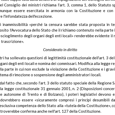
el Consiglio dei ministri richiama l'art. 3, comma 1, dello Statuto 
munque essere esercitata in armonia con la Costituzione e con i 
e l'infondatezza dell'eccezione.
i inammissibilità «perché la censura sarebbe stata proposta in t
sito l'Avvocatura dello Stato che il richiamo contenuto nella parte in
di «scioglimento degli organi degli enti locali» renderebbe evidente il 
 trascrizione».
Considerato in diritto
stri ha sollevato questioni di legittimità costituzionale dell'art. 3 
gani degli enti locali e nomina dei commissari. Modifica alla legge 
a parte in cui non esclude la violazione della Costituzione e i gravi 
 tema di rimozione o sospensione degli amministratori locali.
dal fatto che, secondo l'art. 3 dello statuto speciale della Regione
lla legge costituzionale 31 gennaio 2001, n. 2 (Disposizioni concern
ce autonome di Trento e di Bolzano), i poteri legislativi devono es
i dovrebbero essere «sicuramente compresi i principi desumibili da
esclusiva competenza dello Stato alla «tutela della Costituzione», 
he troverebbe conferma anche nell'art. 127 della Costituzione.