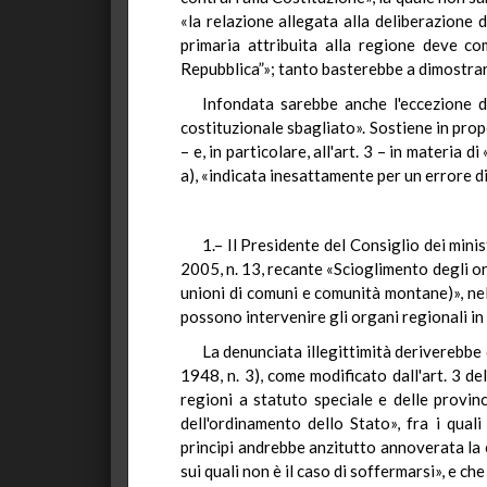
«la relazione allegata alla deliberazione d
primaria attribuita alla regione deve co
Repubblica”»; tanto basterebbe a dimostrar
Infondata sarebbe anche l'eccezione d
costituzionale sbagliato». Sostiene in propo
– e, in particolare, all'art. 3 – in materia 
a), «indicata inesattamente per un errore di
1.– Il Presidente del Consiglio dei mini
2005, n. 13, recante «Scioglimento degli or
unioni di comuni e comunità montane)», nell
possono intervenire gli organi regionali in
La denunciata illegittimità deriverebbe 
1948, n. 3), come modificato dall'art. 3 de
regioni a statuto speciale e delle provin
dell'ordinamento dello Stato», fra i qual
principi andrebbe anzitutto annoverata la 
sui quali non è il caso di soffermarsi», e c