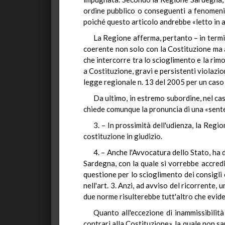
ordine pubblico o conseguenti a fenomeni di
poiché questo articolo andrebbe «letto in a
La Regione afferma, pertanto – in termi
coerente non solo con la Costituzione ma a
che intercorre tra lo scioglimento e la rim
a Costituzione, gravi e persistenti violazi
legge regionale n. 13 del 2005 per un caso 
Da ultimo, in estremo subordine, nel ca
chiede comunque la pronuncia di una «sente
3. – In prossimità dell'udienza, la Reg
costituzione in giudizio.
4. – Anche l'Avvocatura dello Stato, ha
Sardegna, con la quale si vorrebbe accredi
questione per lo scioglimento dei consigli c
nell'art. 3. Anzi, ad avviso del ricorrente,
due norme risulterebbe tutt'altro che evide
Quanto all'eccezione di inammissibilit
contrari alla Costituzione», la quale non s