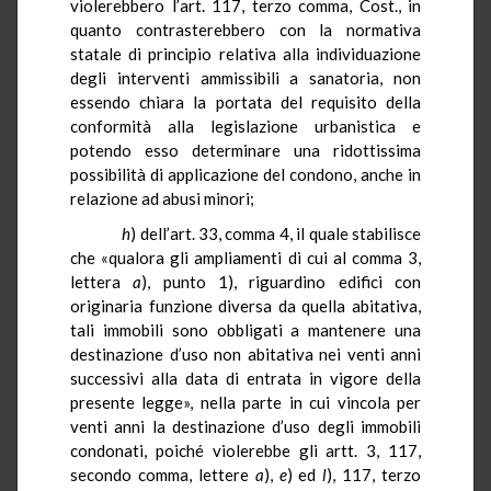
violerebbero l’art. 117, terzo comma, Cost., in
quanto contrasterebbero con la normativa
statale di principio relativa alla individuazione
degli interventi ammissibili a sanatoria, non
essendo chiara la portata del requisito della
conformità alla legislazione urbanistica e
potendo esso determinare una ridottissima
possibilità di applicazione del condono, anche in
relazione ad abusi minori;
h
) dell’art. 33, comma 4, il quale stabilisce
che «qualora gli ampliamenti di cui al comma 3,
lettera
a
), punto 1), riguardino edifici con
originaria funzione diversa da quella abitativa,
tali immobili sono obbligati a mantenere una
destinazione d’uso non abitativa nei venti anni
successivi alla data di entrata in vigore della
presente legge», nella parte in cui vincola per
venti anni la destinazione d’uso degli immobili
condonati, poiché violerebbe gli artt. 3, 117,
secondo comma, lettere
a
)
,
e
)
ed
l
), 117,
terzo