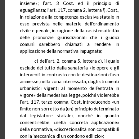
insieme»; l’art. 3 Cost. ed il principio di
eguaglianza; l’art. 117, comma 2, lettera
l
), Cost.,
in relazione alla competenza esclusiva statale in
esso prevista nelle materie dell’ordinamento
civile e penale, in ragione della «
asistematicità
»
delle pronunzie giurisdizionali che i giudici
comuni sarebbero chiamati a rendere in
applicazione della normativa impugnata;
c
) dell’art. 2, comma 5, lettera
c
), il quale
esclude del tutto dalla sanatoria «le opere e gli
interventi in contrasto con le destinazioni d’uso
ammesse, nella zona interessata, dagli strumenti
urbanistici vigenti al momento dell’entrata in
vigore» della medesima legge, poiché violerebbe
l’art. 117, terzo comma, Cost, introducendo «un
limite non sorretto da (un) principio determinato
dal legislatore statale», nonché in quanto
consentirebbe, «nella concreta applicazione»
della normativa, «discrezionalità non compatibili
con la ‘meccanica’ di un condono edilizio»;