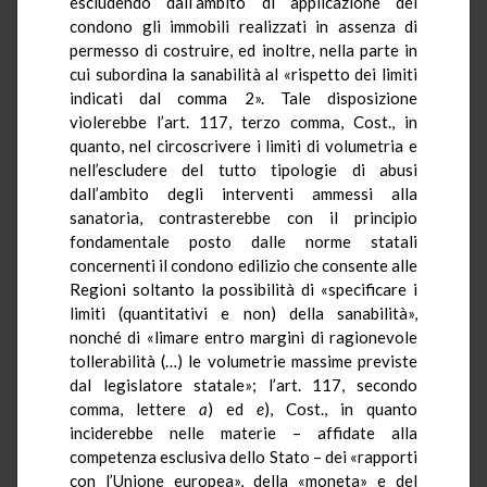
escludendo dall’ambito di applicazione del
condono gli immobili realizzati in assenza di
permesso di costruire, ed inoltre, nella parte in
cui subordina la sanabilità al «rispetto dei limiti
indicati dal comma 2». Tale disposizione
violerebbe l’art. 117, terzo comma, Cost., in
quanto, nel circoscrivere i limiti di volumetria e
nell’escludere del tutto tipologie di abusi
dall’ambito degli interventi ammessi alla
sanatoria, contrasterebbe con il principio
fondamentale posto dalle norme statali
concernenti il condono edilizio che consente alle
Regioni soltanto la possibilità di «specificare i
limiti (quantitativi e non) della sanabilità»,
nonché di «limare entro margini di ragionevole
tollerabilità (…) le volumetrie massime previste
dal legislatore statale»; l’art. 117, secondo
comma, lettere
a
) ed
e
), Cost., in quanto
inciderebbe nelle materie – affidate alla
competenza esclusiva dello Stato – dei «rapporti
con l’Unione europea», della «moneta» e del