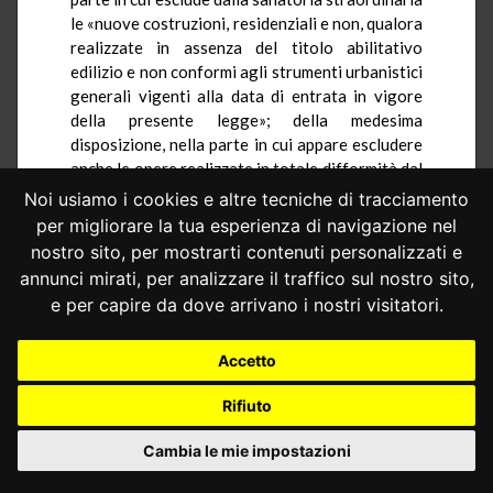
le «nuove costruzioni, residenziali e non, qualora
realizzate in assenza del titolo abilitativo
edilizio e non conformi agli strumenti urbanistici
generali vigenti alla data di entrata in vigore
della presente legge»; della medesima
disposizione, nella parte in cui appare escludere
anche le opere realizzate in totale difformità dal
titolo o con variazioni essenziali; ancora dell’art.
Noi usiamo i cookies e altre tecniche di tracciamento
2, comma 1, nella parte in cui riduce – in
per migliorare la tua esperienza di navigazione nel
relazione agli ampliamenti – i limiti massimi di
nostro sito, per mostrarti contenuti personalizzati e
volumetria aggiuntiva ammessi a sanatoria
annunci mirati, per analizzare il traffico sul nostro sito,
straordinaria, consentendoli solo ove contenuti
e per capire da dove arrivano i nostri visitatori.
entro il «20 per cento della volumetria della
costruzione originaria o, in alternativa, di
500
Accetto
metri
cubi»; dell’art. 2, comma 2, il quale, nello
stabilire che «non sono suscettibili di sanatoria i
Rifiuto
mutamenti di destinazione d’uso, qualora
superiori a
500 metri cubi
per singola unità
Cambia le mie impostazioni
immobiliare e non conformi alle previsioni
urbanistiche comunali vigenti alla data di