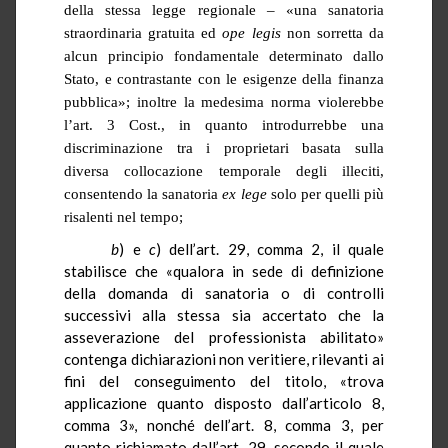
della stessa legge regionale – «una sanatoria
straordinaria gratuita ed
ope
legis
non sorretta da
alcun principio fondamentale determinato dallo
Stato, e contrastante con le esigenze della finanza
pubblica»; inoltre la medesima norma violerebbe
l’art. 3 Cost., in quanto introdurrebbe una
discriminazione tra i proprietari basata sulla
diversa collocazione temporale degli illeciti,
consentendo la sanatoria
ex
lege
solo per quelli più
risalenti nel tempo;
b
) e
c
) dell’art. 29, comma 2, il quale
stabilisce che «qualora in sede di definizione
della domanda di sanatoria o di controlli
successivi alla stessa sia accertato che la
asseverazione del professionista abilitato»
contenga dichiarazioni non veritiere, rilevanti ai
fini del conseguimento del titolo, «trova
applicazione quanto disposto dall’articolo 8,
comma 3», nonché dell’art. 8, comma 3, per
quanto richiamato dall’art. 29, secondo il quale