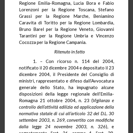
Regione Emilia-Romagna
, Lucia Bora e Fabio
Lorenzoni
per
la Regione Toscana
, Stefano
Grassi per
la Regione Marche
, Beniamino
Caravita di Toritto per
la Regione Lombardia
,
Bruno
Barel
per
la Regione Veneto
, Giovanni
Tarantini per
la Regione Umbria
e Vincenzo
Cocozza
per
la Regione Campania.
Ritenuto in fatto
1. – Con ricorso n. 114 del 2004,
notificato il 20 dicembre 2004 e depositato il 23
dicembre 2004, il Presidente del Consiglio di
ministri, rappresentato e difeso dall’Avvocatura
generale dello Stato, ha impugnato alcune
disposizioni della legge regionale dell’Emilia-
Romagna 21 ottobre 2004, n. 23 (
Vigilanza e
controllo dell’attività edilizia ed applicazione della
normativa statale di cui all’articolo 32 del D.L. 30
settembre 2003, n. 269, convertito con modifiche
dalla legge 24 novembre 2003, n. 326
), e
segnatamente l’art. 26, comma 4, l’art. 29,