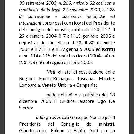
30 settembre 2003, n. 269, articolo 32 così come
modificato dalla legge 24 novembre 2003, n. 326
di conversione e successive modifiche ed
integrazioni
), promossi con ricorsi del Presidente
del Consiglio dei ministri, notificati il 20, il 27, il
29 dicembre 2004, il 7 e il 13 gennaio 2005 e
depositati in cancelleria il 23, il 30 dicembre
2004 e il 7, l’11 e il 19 gennaio 2005 ed iscritti
ai
nn
. 114 e 115 del registro ricorsi 2004 e ai
nn
.
2, 3, 7, 8 e 9 del registro ricorsi 2005.
Visti
gli atti di costituzione delle
Regioni Emilia-Romagna, Toscana, Marche,
Lombardia, Veneto, Umbria e Campania;
udito
nell’udienza pubblica del 13
dicembre 2005 il Giudice relatore Ugo De
Siervo
;
uditi
gli avvocati Giuseppe
Nucaro
per il
Presidente del Consiglio dei ministri,
Giandomenico
Falcon
e Fabio Dani per
la