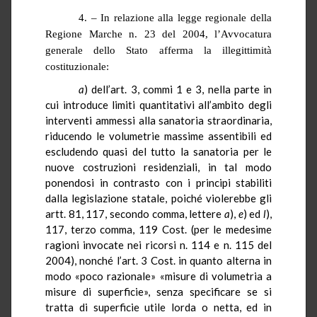
4. – In relazione alla legge regionale della
Regione Marche n. 23 del 2004, l’Avvocatura
generale dello Stato afferma la illegittimità
costituzionale:
a
) dell’art. 3, commi 1 e 3, nella parte in
cui introduce limiti quantitativi all’ambito degli
interventi ammessi alla sanatoria straordinaria,
riducendo le volumetrie massime
assentibili
ed
escludendo quasi del tutto la sanatoria per le
nuove costruzioni residenziali, in tal modo
ponendosi in contrasto con i principi stabiliti
dalla legislazione statale, poiché violerebbe gli
artt. 81, 117, secondo comma, lettere
a
),
e
) ed
l
),
117, terzo comma, 119 Cost. (
per le
medesime
ragioni invocate nei ricorsi n. 114 e n. 115 del
2004
), nonché l’art. 3 Cost. in quanto alterna in
modo «poco razionale» «misure di volumetria a
misure di superficie», senza specificare se si
tratta di superficie utile lorda o netta, ed in