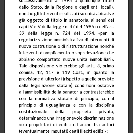
successivamente al
1995 a
qualunque titolo
dallo Stato, dalla Regione e dagli enti locali»,
nonché gli interventi realizzati su unità abitative
già oggetto di titolo in sanatoria, ai sensi dei
capi IV e V della legge n. 47 del 1985 o dell’art.
39 della legge n. 724 del 1994, «per la
regolarizzazione amministrativa di interventi di
nuova costruzione o di ristrutturazione nonché
interventi di ampliamento o soprelevazione che
abbiano comportato nuove unità immobiliari».
Tale disposizione violerebbe gli artt. 3, primo
comma, 42, 117 e 119 Cost., in quanto la
previsione di ulteriori (rispetto a quelle previste
dalla legislazione statale) condizioni ostative
all’ammissibilità della sanatoria contrasterebbe
con la normativa statale di principio, con il
principio di uguaglianza e con la disciplina
costituzionale della proprietà privata,
determinando una irragionevole discriminazione
«tra proprietari di edifici ed anche tra autori
(eventualmente imputati) degli illeciti edilizi»;