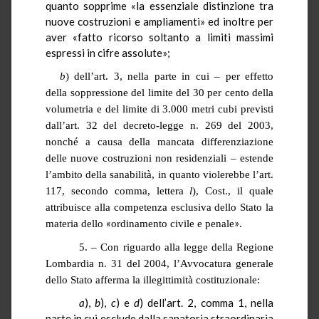
quanto sopprime «la essenziale distinzione tra
nuove costruzioni e ampliamenti» ed inoltre per
aver «fatto ricorso soltanto a limiti massimi
espressi in cifre assolute»;
b
) dell’art. 3, nella parte in cui – per effetto
della soppressione del limite del 30 per cento della
volumetria e del limite di
3.000 metri cubi
previsti
dall’art. 32 del decreto
-
legge n. 269 del 2003,
nonché a causa della mancata differenziazione
delle nuove costruzioni non residenziali – estende
l’ambito della sanabilità, in quanto violerebbe l’art.
117, secondo comma, lettera
l
), Cost., il quale
attribuisce alla competenza esclusiva dello Stato la
«
»
materia dello
ordinamento civile e penale
.
5. – Con riguardo alla legge della Regione
Lombardia n. 31 del 2004, l’Avvocatura generale
dello Stato afferma la illegittimità costituzionale:
a
),
b
),
c
) e
d
) dell’art. 2, comma 1, nella
parte in cui esclude dalla sanatoria straordinaria