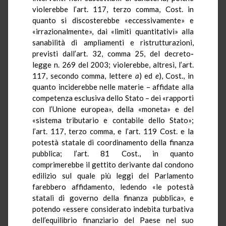
violerebbe l’art. 117, terzo comma, Cost. in
quanto si discosterebbe «eccessivamente» e
«irrazionalmente», dai «limiti quantitativi» alla
sanabilità di ampliamenti e ristrutturazioni,
previsti dall’art. 32, comma 25, del decreto
-
legge n. 269 del 2003; violerebbe, altresì, l’art.
117, secondo comma, lettere
a
) ed
e
), Cost., in
quanto inciderebbe nelle materie – affidate alla
competenza esclusiva dello Stato – dei «rapporti
con l’Unione europea», della «moneta» e del
«sistema tributario e contabile dello Stato»;
l’art. 117, terzo comma, e l’art. 119 Cost. e la
potestà statale di coordinamento della finanza
pubblica; l’art. 81 Cost., in quanto
comprimerebbe il gettito derivante dal condono
edilizio sul quale più leggi del Parlamento
farebbero affidamento, ledendo «le potestà
statali di governo della finanza pubblica», e
potendo «essere considerato indebita turbativa
dell’equilibrio finanziario del Paese nel suo