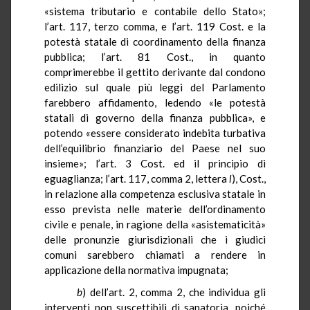
«sistema tributario e contabile dello Stato»;
l’art. 117, terzo comma, e l’art. 119 Cost. e la
potestà statale di coordinamento della finanza
pubblica; l’art. 81 Cost., in quanto
comprimerebbe il gettito derivante dal condono
edilizio sul quale più leggi del Parlamento
farebbero affidamento, ledendo «le potestà
statali di governo della finanza pubblica», e
potendo «essere considerato indebita turbativa
dell’equilibrio finanziario del Paese nel suo
insieme»; l’art. 3 Cost. ed il principio di
eguaglianza; l’art. 117, comma 2, lettera
l
), Cost.,
in relazione alla competenza esclusiva statale in
esso prevista nelle materie dell’ordinamento
civile e penale, in ragione della «
asistematicità
»
delle pronunzie giurisdizionali che i giudici
comuni sarebbero chiamati a rendere in
applicazione della normativa impugnata;
b
) dell’art. 2, comma 2, che individua gli
interventi non suscettibili di sanatoria, poiché