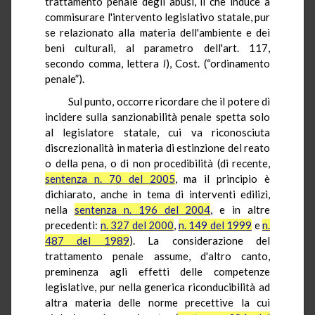
trattamento penale degli abusi, il che induce a
commisurare l'intervento legislativo statale, pur
se relazionato alla materia dell'ambiente e dei
beni culturali, al parametro dell'art. 117,
secondo comma, lettera
l
), Cost. (“ordinamento
penale”).
Sul punto, occorre ricordare che il potere di
incidere sulla sanzionabilità penale spetta solo
al legislatore statale, cui va riconosciuta
discrezionalità in materia di estinzione del reato
o della pena, o di non procedibilità (di recente,
sentenza n. 70 del 2005
, ma il principio è
dichiarato, anche in tema di interventi edilizi,
nella
sentenza n. 196 del 2004
, e in altre
precedenti:
n. 327 del 2000
,
n. 149 del 1999
e
n.
487 del 1989
). La considerazione del
trattamento penale assume, d'altro canto,
preminenza agli effetti delle competenze
legislative, pur nella generica riconducibilità ad
altra materia delle norme precettive la cui