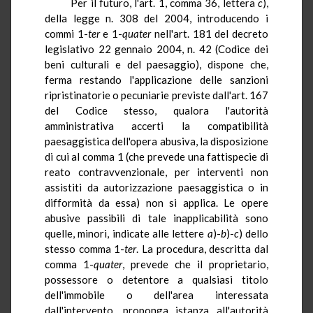
Per il futuro, l'art. 1, comma 36, lettera
c
),
della legge n. 308 del 2004, introducendo i
commi 1-
ter
e 1-
quater
nell'art. 181 del decreto
legislativo 22 gennaio 2004, n. 42 (Codice dei
beni culturali e del paesaggio), dispone che,
ferma restando l'applicazione delle sanzioni
ripristinatorie o pecuniarie previste dall'art. 167
del Codice stesso, qualora l'autorità
amministrativa accerti la compatibilità
paesaggistica dell'opera abusiva, la disposizione
di cui al comma 1 (che prevede una fattispecie di
reato contravvenzionale, per interventi non
assistiti da autorizzazione paesaggistica o in
difformità da essa) non si applica. Le opere
abusive passibili di tale inapplicabilità sono
quelle, minori, indicate alle lettere
a
)-
b
)-
c
) dello
stesso comma 1-
ter
. La procedura, descritta dal
comma 1-
quater
, prevede che il proprietario,
possessore o detentore a qualsiasi titolo
dell'immobile o dell'area interessata
dall'intervento, proponga istanza all'autorità