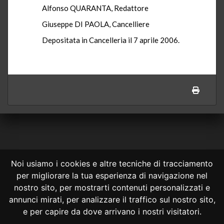
Alfonso QUARANTA, Redattore
Giuseppe DI PAOLA, Cancelliere
Depositata in Cancelleria il 7 aprile 2006.
Noi usiamo i cookies e altre tecniche di tracciamento
per migliorare la tua esperienza di navigazione nel
CONSULTA ONLINE DAL 1995 -
NOTE LEGALI
nostro sito, per mostrarti contenuti personalizzati e
annunci mirati, per analizzare il traffico sul nostro sito,
Consulta OnLine non ha prodotto e non è responsabile per i contenuti e
le informazioni legali di siti collegati.
e per capire da dove arrivano i nostri visitatori.
La consultazione di questi o del materiale contenuto nel sito non