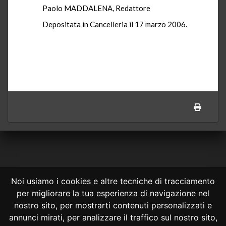
Paolo MADDALENA, Redattore
Depositata in Cancelleria il 17 marzo 2006.
Noi usiamo i cookies e altre tecniche di tracciamento
per migliorare la tua esperienza di navigazione nel
CONSULTA ONLINE DAL 1995 -
NOTE LEGALI
nostro sito, per mostrarti contenuti personalizzati e
annunci mirati, per analizzare il traffico sul nostro sito,
Consulta OnLine non ha prodotto e non è responsabile per i contenuti e