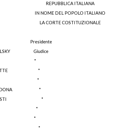
REPUBBLICA ITALIANA
IN NOME DEL POPOLO ITALIANO
LA CORTE COSTITUZIONALE
A Presidente
LSKY Giudice
NIDA "
NOTTE "
ONTRI "
MODONA "
APOTOSTI "
ARINI "
ILE "
a FLICK "