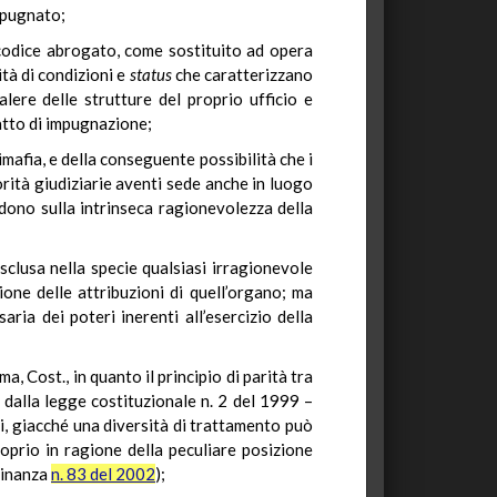
impugnato;
l codice abrogato, come sostituito ad opera
ità di condizioni e
status
che caratterizzano
alere delle strutture del proprio ufficio e
atto di impugnazione;
imafia, e della conseguente possibilità che i
rità giudiziarie aventi sede anche in luogo
idono sulla intrinseca ragionevolezza della
sclusa nella specie qualsiasi irragionevole
ione delle attribuzioni di quell’organo; ma
ria dei poteri inerenti all’esercizio della
, Cost., in quanto il principio di parità tra
 dalla legge costituzionale n. 2 del 1999 –
ti, giacché una diversità di trattamento può
roprio in ragione della peculiare posizione
dinanza
n. 83 del 2002
);