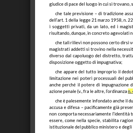
giudice di pace del luogo in cui si trovano
che tale previsione – di tradizione ass
dell’art. 1 della legge 21 marzo 1958, n. 2
i soggetti privati, da un lato, ed i magis
risultando, dunque, in concreto agevolati 
che tali rilievi non possono certo dirsi 
magistrati addetti si trovino nella necess
diverso dal capoluogo del distretto, tratt
disposizione oggetto di impugnativa;
che appare del tutto improprio il dedot
limitazione nei poteri processuali del pub
anche perché il potere di impugnazione del
azione penale (v., fra le altre, l’ordinanza
n.
che è palesemente infondato anche il dubb
accusa e difesa – pacificamente già presen
non comporta necessariamente l’identità tra
essere, come nella specie, stabilita ragio
istituzionale del pubblico ministero e degli a