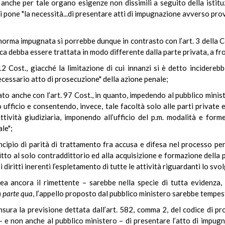
anche per tale organo esigenze non dissimili a seguito della istituz
i pone "la necessità...di presentare atti di impugnazione avverso pro
a norma impugnata si porrebbe dunque in contrasto con l’art. 3 della 
ica debba essere trattata in modo differente dalla parte privata, a fr
12 Cost., giacché la limitazione di cui innanzi si è detto incidere
necessario atto di prosecuzione" della azione penale;
ato anche con l’art. 97 Cost., in quanto, impedendo al pubblico minis
 ufficio e consentendo, invece, tale facoltà solo alle parti private 
attività giudiziaria, imponendo all’ufficio del p.m. modalità e for
le";
rincipio di parità di trattamento fra accusa e difesa nel processo pe
ritto al solo contraddittorio ed alla acquisizione e formazione della 
i diritti inerenti l’espletamento di tutte le attività riguardanti lo sv
nea ancora il rimettente – sarebbe nella specie di tutta evidenza
n parte qua
, l’appello proposto dal pubblico ministero sarebbe tempes
sura la previsione dettata dall’art. 582, comma 2, del codice di pr
 – e non anche al pubblico ministero – di presentare l’atto di impugn