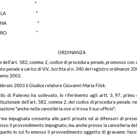
ERVO "
RELLA "
ALENA "
HIARO “
ORDINANZA
ale dell’art. 582, comma 2, codice di procedura penale, promosso con
o penale a carico di V.V., iscritta al n. 340 del registro ordinanze 2
’anno 2002.
ebbraio 2003 il Giudice relatore Giovanni Maria Flick.
llo di Palermo ha sollevato, in riferimento agli artt. 3, 97, pri
ituzionale dell’art. 582, comma 2, del codice di procedura penale, ne
zione "anche nella cancelleria ove si trova il suo ufficio";
rma impugnata consenta alle parti private ed ai difensori di pres
esso il provvedimento impugnato, ma anche presso la cancelleria del 
 quello in cui fu emesso il provvedimento oggetto di gravame: facolt