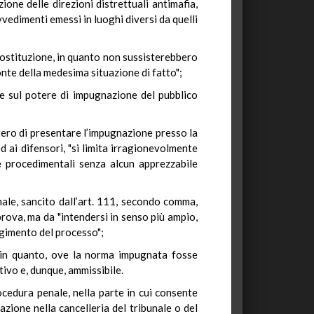
ione delle direzioni distrettuali antimafia,
vvedimenti emessi in luoghi diversi da quelli
Costituzione, in quanto non sussisterebbero
onte della medesima situazione di fatto";
bbe sul potere di impugnazione del pubblico
tero di presentare l’impugnazione presso la
ed ai difensori, "si limita irragionevolmente
me procedimentali senza alcun apprezzabile
nale, sancito dall’art. 111, secondo comma,
prova, ma da "intendersi in senso più ampio,
olgimento del processo";
, in quanto, ove la norma impugnata fosse
tivo e, dunque, ammissibile.
ocedura penale, nella parte in cui consente
azione nella cancelleria del tribunale o del