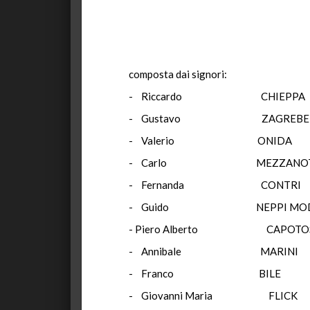
composta dai signori:
- Riccardo CHIEPP
- Gustavo ZAGREBE
- Valerio O
- Carlo MEZZA
- Fernanda C
- Guido NEPPI 
- Piero Alberto C
- Annibale M
- Franco B
- Giovanni Mari