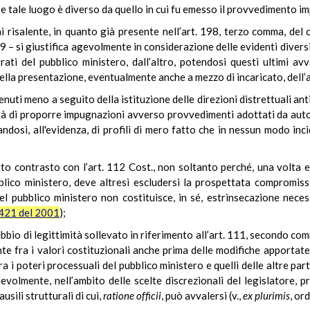
, se tale luogo è diverso da quello in cui fu emesso il provvedimento 
ai risalente, in quanto già presente nell’art. 198, terzo comma, de
29 – si giustifica agevolmente in considerazione delle evidenti divers
trati del pubblico ministero, dall’altro, potendosi questi ultimi avv
nella presentazione, eventualmente anche a mezzo di incaricato, dell’
venuti meno a seguito della istituzione delle direzioni distrettuali ant
ità di proporre impugnazioni avverso provvedimenti adottati da auto
andosi, all'evidenza, di profili di mero fatto che in nessun modo inc
to contrasto con l’art. 112 Cost., non soltanto perché, una volta e
blico ministero, deve altresì escludersi la prospettata compromiss
 pubblico ministero non costituisce, in sé, estrinsecazione necessa
 421 del 2001
);
io di legittimità sollevato in riferimento all’art. 111, secondo comma
te fra i valori costituzionali anche prima delle modifiche apportate
 i poteri processuali del pubblico ministero e quelli delle altre par
nevolmente, nell’ambito delle scelte discrezionali del legislatore, p
usili strutturali di cui,
ratione
officii
, può avvalersi (v.,
ex plurimis
, or