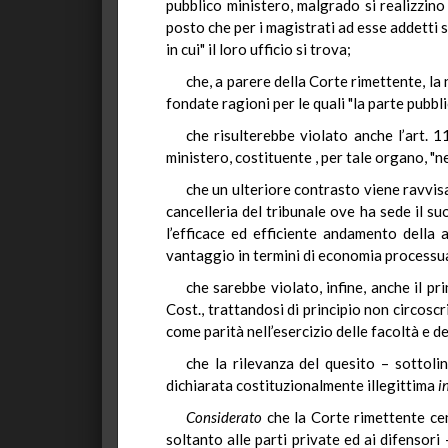
pubblico ministero, malgrado si realizzino 
posto che per i magistrati ad esse addetti s
in cui" il loro ufficio si trova;
che, a parere della Corte rimettente, l
fondate ragioni per le quali "la parte pubbl
che risulterebbe violato anche l’art. 1
ministero, costituente , per tale organo, "
che un ulteriore contrasto viene ravvis
cancelleria del tribunale ove ha sede il suo
l’efficace ed efficiente andamento della 
vantaggio in termini di economia processua
che sarebbe violato, infine, anche il p
Cost., trattandosi di principio non circosc
come parità nell’esercizio delle facoltà e de
che la rilevanza del quesito – sottoli
dichiarata costituzionalmente illegittima
i
Considerato
che la Corte rimettente cen
soltanto alle parti private ed ai difensori