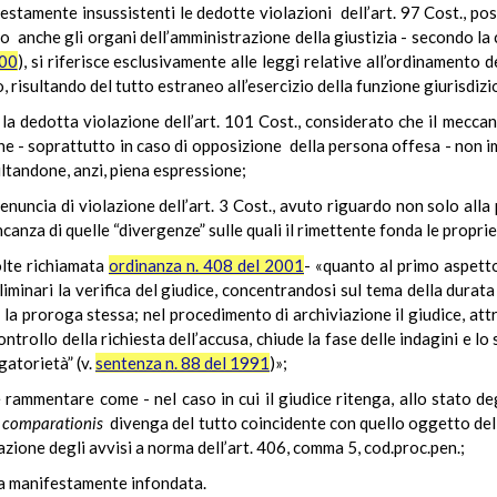
nte insussistenti le dedotte violazioni dell’art. 97 Cost., posto
 anche gli organi dell’amministrazione della giustizia - secondo la 
000
), si riferisce esclusivamente alle leggi relative all’ordinamento d
, risultando del tutto estraneo all’esercizio della funzione giurisdizi
 la dedotta violazione dell’art. 101 Cost., considerato che il mec
e - soprattutto in caso di opposizione della persona offesa - non imp
ultandone, anzi, piena espressione;
cia di violazione dell’art. 3 Cost., avuto riguardo non solo alla 
anza di quelle “divergenze” sulle quali il rimettente fonda le propri
olte richiamata
ordinanza n. 408 del 2001
- «quanto al primo aspetto
minari la verifica del giudice, concentrandosi sul tema della durata 
la proroga stessa; nel procedimento di archiviazione il giudice, attr
ntrollo della richiesta dell’accusa, chiude la fase delle indagini e l
gatorietà” (v.
sentenza n. 88 del 1991
)»;
 rammentare come - nel caso in cui il giudice ritenga, allo stato de
comparationis
divenga del tutto coincidente con quello oggetto del
azione degli avvisi a norma dell’art. 406, comma 5, cod.proc.pen.;
ta manifestamente infondata.