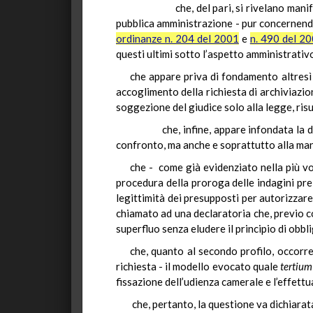
che, del pari, si rivelano manifestame
pubblica amministrazione - pur concernendo
ordinanze n. 204 del 2001
e
n. 490 del 2
questi ultimi sotto l’aspetto amministrativo
che appare priva di fondamento altresì
accoglimento della richiesta di archiviazion
soggezione del giudice solo alla legge, ris
che, infine, appare infondata la denun
confronto, ma anche e soprattutto alla manc
che - come già evidenziato nella più v
procedura della proroga delle indagini preli
legittimità dei presupposti per autorizzare 
chiamato ad una declaratoria che, previo co
superfluo senza eludere il principio di obbli
che, quanto al secondo profilo, occorre
richiesta - il modello evocato quale
tertium
fissazione dell’udienza camerale e l’effettu
che, pertanto, la questione va dichiara