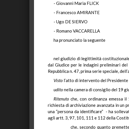
- Giovanni Maria FLICK
- Francesco AMIRANTE
- Ugo DE SIERVO
- Romano VACCARELLA
ha pronunciato la seguente
nel giudizio di legittimità costituzion
dal Giudice per le indagini preliminari de
Repubblica n. 47, prima serie speciale, dell
Visto
l’atto di intervento del Presidente 
udito
nella camera di consiglio del 19 g
Ritenuto
che, con ordinanza emessa il 1
richiesta di archiviazione avanzata in un p
una “persona da identificare” - ha solleva
agli artt. 3, 97, 101, 111 e 112 della Cost
che, secondo quanto premette il giud