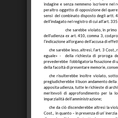
indagine e senza nemmeno iscrivere nel reg
peraltro oggetto di opposizione del querel
sensi del combinato disposto degli artt. 4
dell’indagato nel registro di cui all’art. 33
che sarebbe violato, in primo luogo,
dell’udienza
ex
art. 410, comma 3, cod.proc
l’indicazione all’organo dell’accusa di effet
che sarebbe leso, altresì, l’art. 3 Cost
eguale» - della richiesta di proroga del
prevederebbe l’obbligatoria fissazione di un
della facoltà di presentare memorie, conse
che risulterebbe inoltre violato, sotto
pregiudicherebbe il buon andamento della pu
apposita udienza, tutte le richieste di arc
meritevoli di approfondimento per la lo
imparzialità dell’amministrazione;
che da ciò discenderebbe altresì la viol
Cost., in quanto – in presenza di un’ inerz