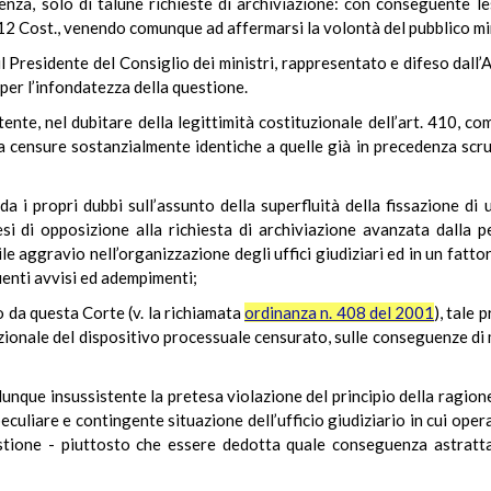
ienza, solo di talune richieste di archiviazione: con conseguente le
. 112 Cost., venendo comunque ad affermarsi la volontà del pubblico mi
idente del Consiglio dei ministri, rappresentato e difeso dall’Av
 per l’infondatezza della questione.
tente, nel dubitare della legittimità costituzionale dell’art. 410, co
ta censure sostanzialmente identiche a quelle già in precedenza scr
a i propri dubbi sull’assunto della superfluità della fissazione di 
si di opposizione alla richiesta di archiviazione avanzata dalla 
ile aggravio nell’organizzazione degli uffici giudiziari ed in un fattor
enti avvisi ed adempimenti;
a questa Corte (v. la richiamata
ordinanza n. 408 del 2001
), tale
uzionale del dispositivo processuale censurato, sulle conseguenze di
que insussistente la pretesa violazione del principio della ragionev
eculiare e contingente situazione dell’ufficio giudiziario in cui ope
uestione - piuttosto che essere dedotta quale conseguenza astratt