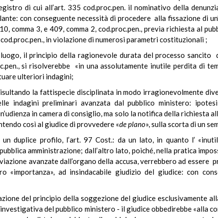
istro di cui all’art. 335 cod.proc.pen. il nominativo della denunzia
ante: con conseguente necessità di procedere alla fissazione di un’
10, comma 3, e 409, comma 2, cod.proc.pen., previa richiesta al pubb
5 cod.proc.pen., in violazione di numerosi parametri costituzionali ;
 il principio della ragionevole durata del processo sancito dall
.pen., si risolverebbe «in una assolutamente inutile perdita di tem
tuare ulteriori indagini;
., risultando la fattispecie disciplinata in modo irragionevolmente di
le indagini preliminari avanzata dal pubblico ministero: ipotesi
’udienza in camera di consiglio, ma solo la notifica della richiesta a
ntendo così al giudice di provvedere «
de plano
», sulla scorta di un s
 un duplice profilo, l’art. 97 Cost.: da un lato, in quanto l’ «in
bblica amministrazione; dall’altro lato, poiché, nella pratica impossi
hiviazione avanzate dall’organo della accusa, verrebbero ad essere pri
ro «importanza», ad insindacabile giudizio del giudice: con con
azione del principio della soggezione del giudice esclusivamente all
ia investigativa del pubblico ministero - il giudice obbedirebbe «alla