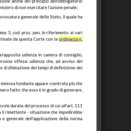
sione anche del principio dell’obbligatorio
nistero di non esercitare l’azione penale;
vocatura generale dello Stato, il quale ha
mma 3, cod. proc. pen. in riferimento ai vari
utinate da questa Corte con la
ordinanza n.
un’apposita udienza in camera di consiglio,
persona offesa: udienza che, ad avviso del
e di dilatazione dei tempi di definizione dei
 premessa fondante appare «centrata più che
 mero fatto che esso è in grado di generare,
ole durata del processo di cui all’art. 111
ra il rimettente - situazione che impedirebbe
a e generale dell’applicazione della norma