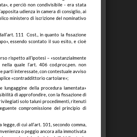
ta», e perciò non condivisibile - era stata
apposita udienza in camera di consiglio, ai
lico ministero di iscrizione del nominativo
’art. 111 Cost., in quanto la fissazione
po», essendo scontato il suo esito, e cioè
verso rispetto all’ipotesi – «sostanzialmente
 nella quale l’art. 406 cod.proc.pen. non
lle parti interessate, con contestuale avviso
emplice «contraddittorio cartolare»;
utile lungaggine della procedura lamentata»
bilità di approfondire, con la fissazione di
vilegiati solo taluni procedimenti, ritenuti
seguente compromissione del principio di
a legge, di cui all’art. 101, secondo comma,
 convenienza o peggio ancora alla immotivata