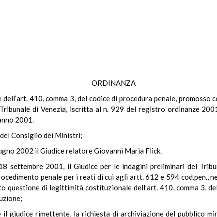
ORDINANZA
ale dell’art. 410, comma 3, del codice di procedura penale, promoss
l Tribunale di Venezia, iscritta al n. 929 del registro ordinanze 20
’anno 2001.
del Consiglio dei Ministri;
iugno 2002 il Giudice relatore Giovanni Maria Flick.
8 settembre 2001, il Giudice per le indagini preliminari del Trib
rocedimento penale per i reati di cui agli artt. 612 e 594 cod.pen., 
to questione di legittimità costituzionale dell’art. 410, comma 3, de
ituzione;
ice rimettente, la richiesta di archiviazione del pubblico min