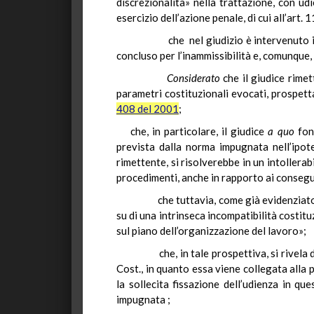
discrezionalità» nella trattazione, con ud
esercizio dell’azione penale, di cui all’art
che nel giudizio è intervenuto il Pres
concluso per l’inammissibilità e, comunque,
Considerato
che il giudice rimet
parametri costituzionali evocati, prospet
408 del 2001
;
che, in particolare, il giudice
a quo
fond
prevista dalla norma impugnata nell’ipote
rimettente, si risolverebbe in un intollerab
procedimenti, anche in rapporto ai consegu
che tuttavia, come già evidenziato d
su di una intrinseca incompatibilità costit
sul piano dell’organizzazione del lavoro»;
che, in tale prospettiva, si rivela dun
Cost., in quanto essa viene collegata alla p
la sollecita fissazione dell’udienza in q
impugnata ;