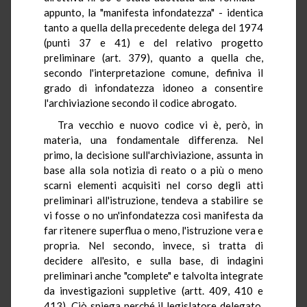
appunto, la "manifesta infondatezza" - identica
tanto a quella della precedente delega del 1974
(punti 37 e 41) e del relativo progetto
preliminare (art. 379), quanto a quella che,
secondo l'interpretazione comune, definiva il
grado di infondatezza idoneo a consentire
l'archiviazione secondo il codice abrogato.
Tra vecchio e nuovo codice vi è, però, in
materia, una fondamentale differenza. Nel
primo, la decisione sull'archiviazione, assunta in
base alla sola notizia di reato o a più o meno
scarni elementi acquisiti nel corso degli atti
preliminari all'istruzione, tendeva a stabilire se
vi fosse o no un'infondatezza così manifesta da
far ritenere superflua o meno, l'istruzione vera e
propria. Nel secondo, invece, si tratta di
decidere all'esito, e sulla base, di indagini
preliminari anche "complete" e talvolta integrate
da investigazioni suppletive (artt. 409, 410 e
413). Ciò spiega perché il legislatore delegato,