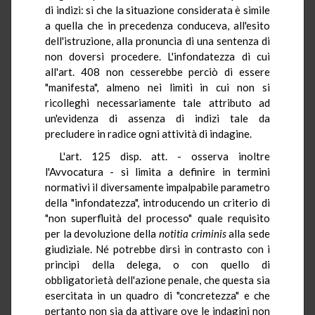
di indizi: sì che la situazione considerata è simile
a quella che in precedenza conduceva, all'esito
dell'istruzione, alla pronuncia di una sentenza di
non doversi procedere. L'infondatezza di cui
all'art. 408 non cesserebbe perciò di essere
"manifesta", almeno nei limiti in cui non si
ricolleghi necessariamente tale attributo ad
un'evidenza di assenza di indizi tale da
precludere in radice ogni attività di indagine.
L'art. 125 disp. att. - osserva inoltre
l'Avvocatura - si limita a definire in termini
normativi il diversamente impalpabile parametro
della "infondatezza", introducendo un criterio di
"non superfluità del processo" quale requisito
per la devoluzione della
notitia
criminis
alla sede
giudiziale. Né potrebbe dirsi in contrasto con i
principi della delega, o con quello di
obbligatorietà dell'azione penale, che questa sia
esercitata in un quadro di "concretezza" e che
pertanto non sia da attivare ove le indagini non