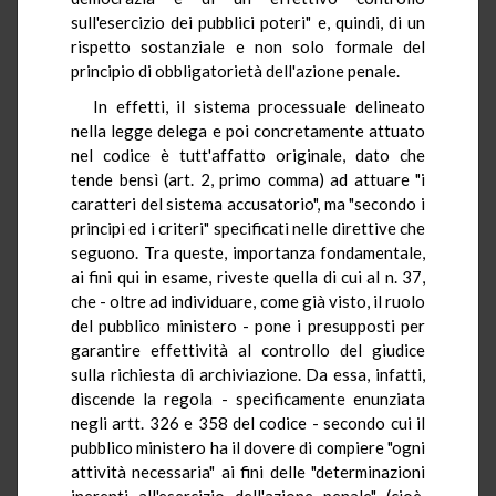
sull'esercizio dei pubblici poteri" e, quindi, di un
rispetto sostanziale e non solo formale del
principio di obbligatorietà dell'azione penale.
In effetti, il sistema processuale delineato
nella legge delega e poi concretamente attuato
nel codice è tutt'affatto originale, dato che
tende bensì (art. 2, primo comma) ad attuare "i
caratteri del sistema accusatorio", ma "secondo i
principi ed i criteri" specificati nelle direttive che
seguono. Tra queste, importanza fondamentale,
ai fini qui in esame, riveste quella di cui al n. 37,
che - oltre ad individuare, come già visto, il ruolo
del pubblico ministero - pone i presupposti per
garantire effettività al controllo del giudice
sulla richiesta di archiviazione. Da essa, infatti,
discende la regola - specificamente enunziata
negli artt. 326 e 358 del codice - secondo cui il
pubblico ministero ha il dovere di compiere "ogni
attività necessaria" ai fini delle "determinazioni
inerenti all'esercizio dell'azione penale" (cioè,