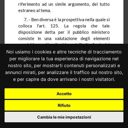
riferimento ad un simile argomento, del tutto
estraneo al tema.
7. - Ben diversa è la prospettiva nella quale si
colloca l'art. 125. La regola che tale
disposizione detta per il pubblico ministero
consiste in una valutazione degli elementi
acquisiti non più nella chiave dell'esito finale del
processo, bensì nella chiave della loro attitudine
Noi usiamo i cookies e altre tecniche di tracciamento
a giustificare il rinvio a giudizio.
per migliorare la tua esperienza di navigazione nel
nostro sito, per mostrarti contenuti personalizzati e
Il quadro acquisitivo viene, cioè, valutato non
annunci mirati, per analizzare il traffico sul nostro sito,
nell'ottica del risultato dell'azione, ma in quella
della superfluità o no dell'accertamento
e per capire da dove arrivano i nostri visitatori.
giudiziale, che è l'autentica prospettiva di un
pubblico ministero, il quale, nel sistema, è la
Accetto
parte pubblica incaricata di instaurare il
processo.
Rifiuto
Non solo la sostituzione del termine "idonei"
Cambia le mie impostazioni
a quello di "sufficienti" designa un
quantum
minore di elementi, ma la loro valutazione