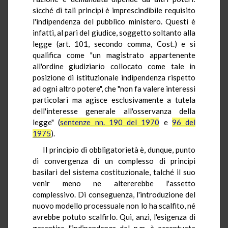
sicché di tali principi è imprescindibile requisito
l'indipendenza del pubblico ministero. Questi è
infatti, al pari del giudice, soggetto soltanto alla
legge (art. 101, secondo comma, Cost.) e si
qualifica come "un magistrato appartenente
all'ordine giudiziario collocato come tale in
posizione di istituzionale indipendenza rispetto
ad ogni altro potere", che "non fa valere interessi
particolari ma agisce esclusivamente a tutela
dell'interesse generale all'osservanza della
legge" (
sentenze nn. 190 del 1970
e
96 del
1975
).
Il principio di obbligatorietà è, dunque, punto
di convergenza di un complesso di principi
basilari del sistema costituzionale, talché il suo
venir meno ne altererebbe l'assetto
complessivo. Di conseguenza, l'introduzione del
nuovo modello processuale non lo ha scalfito, né
avrebbe potuto scalfirlo. Qui, anzi, l'esigenza di
garantire l'indipendenza del p.m. è accentuata