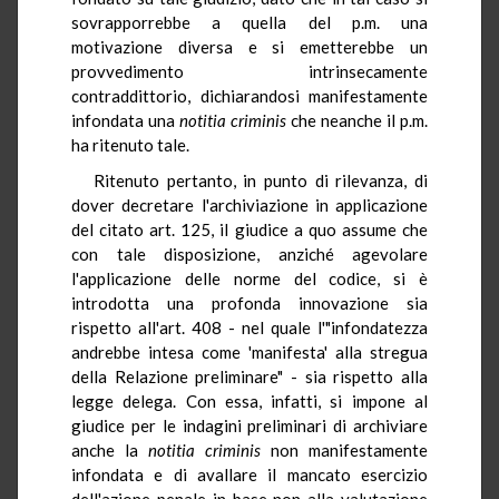
sovrapporrebbe a quella del p.m. una
motivazione diversa e si emetterebbe un
provvedimento intrinsecamente
contraddittorio, dichiarandosi manifestamente
infondata una
notitia
criminis
che neanche il p.m.
ha ritenuto tale.
Ritenuto pertanto, in punto di rilevanza, di
dover decretare l'archiviazione in applicazione
del citato art. 125, il giudice a quo assume che
con tale disposizione, anziché agevolare
l'applicazione delle norme del codice, si è
introdotta una profonda innovazione sia
rispetto all'art. 408 - nel quale l'"infondatezza
andrebbe intesa come 'manifesta' alla stregua
della Relazione preliminare" - sia rispetto alla
legge delega. Con essa, infatti, si impone al
giudice per le indagini preliminari di archiviare
anche la
notitia
criminis
non manifestamente
infondata e di avallare il mancato esercizio
dell'azione penale in base non alla valutazione