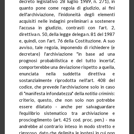
decreto legislativo 28 luglio 1989, n. 271), in
quanto pone come regola di giudizio, ai fini
dell'archiviazione, l'inidoneità degli elementi
acquisiti nelle indagini preliminari a sostenere
l'accusa in giudizio, contrasti con l'art. 2,
direttiva n. 50, della legge delega n. 81 del 1987
e, quindi, con l'art. 76 della Costituzione. A suo
avviso, tale regola, imponendo di richiedere (e
decretare) l'archiviazione "in base ad una
prognosi probabilistica e del tutto incerta",
comporterebbe una deviazione rispetto a quella,
enunciata nella suddetta direttiva e
sostanzialmente riprodotta nell'art. 408 del
codice, che prevede l'archiviazione solo in caso
di "manifesta infondatezza" della
notitia
criminis
:
criterio, questo, che non solo non potrebbe
essere dilatato - anche per salvaguardare
l'equilibrio sistematico tra archiviazione e
proscioglimento (art. 425 cod. proc. pen.) - ma
andrebbe al contrario inteso in modo stretto e
rigoroso, dato che delimita le ipotesi in cui non