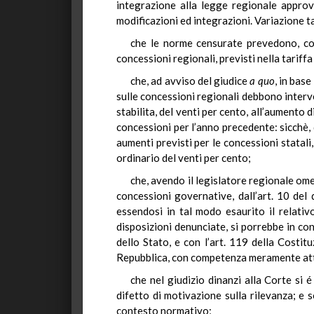
integrazione alla legge regionale appro
modificazioni ed integrazioni. Variazione ta
che le norme censurate prevedono, con
concessioni regionali, previsti nella tariff
che, ad avviso del giudice
a quo
, in bas
sulle concessioni regionali debbono interve
stabilita, del venti per cento, all’aumento
concessioni per l’anno precedente: sicchè,
aumenti previsti per le concessioni statal
ordinario del venti per cento;
che, avendo il legislatore regionale omes
concessioni governative, dall’art. 10 del
essendosi in tal modo esaurito il relativ
disposizioni denunciate, si porrebbe in cont
dello Stato, e con l’art. 119 della Costitu
Repubblica, con competenza meramente at
che nel giudizio dinanzi alla Corte si 
difetto di motivazione sulla rilevanza; e 
contesto normativo;