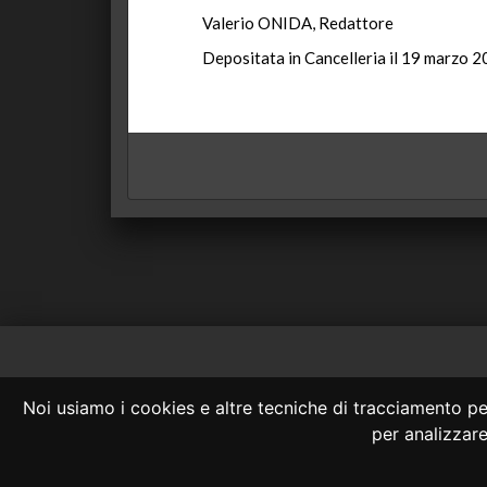
Valerio ONIDA, Redattore
Depositata in Cancelleria il 19 marzo 2
Consulta OnLine
Noi usiamo i cookies e altre tecniche di tracciamento per
La consultazione
per analizzare 
Nessuno deve confidare 