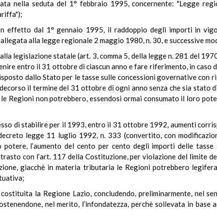
vata nella seduta del 1° febbraio 1995, concernente: "Legge reg
riffa");
 effetto dal 1° gennaio 1995, il raddoppio degli importi in vig
a allegata alla legge regionale 2 maggio 1980, n. 30, e successive mod
e alla legislazione statale (art. 3, comma 5, della legge n. 281 del 19
nire entro il 31 ottobre di ciascun anno e fare riferimento, in caso
 disposto dallo Stato per le tasse sulle concessioni governative con 
 decorso il termine del 31 ottobre di ogni anno senza che sia stato
i, le Regioni non potrebbero, essendosi ormai consumato il loro pote
so di stabilire per il 1993, entro il 31 ottobre 1992, aumenti corrisp
 decreto legge 11 luglio 1992, n. 333 (convertito, con modificazio
o potere, l’aumento del cento per cento degli importi delle tasse s
rasto con l’art. 117 della Costituzione, per violazione del limite de
zione, giacchè in materia tributaria le Regioni potrebbero legiferar
tuativa;
é costituita la Regione Lazio, concludendo, preliminarmente, nel sen
sostenendone, nel merito, l’infondatezza, perchè sollevata in base 