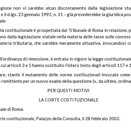
Regione non vi sarebbe alcun discostamento dalla legislazione s
 e il d.lgs. 23 gennaio 1992, n. 31 – già prevederebbe la giuridica po
ale.
ità costituzionale é prospettata dal Tribunale di Roma in relazione,
o dalla legislazione statale nella materia delle tasse sulle concession
ateria tributaria, che sarebbe meramente attuativa, invocandosi c
’ordinanza di rimessione, é entrata in vigore la legge costituzional
 cui articoli 3 e 5 hanno sostituito l’intero testo degli articoli 117 e
nare, stante il mutamento delle norme costituzionali invocate come
ce remittente per un nuovo esame della questione (v., da ultimo, ordin
PER QUESTI MOTIVI
LA CORTE COSTITUZIONALE
nale di Roma.
rte costituzionale, Palazzo della Consulta, il 28 febbraio 2002.