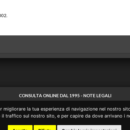
002.
CONSULTA ONLINE DAL 1995 -
NOTE LEGALI
 non ha prodotto e non è responsabile per i contenuti e le informazioni legali di
 migliorare la tua esperienza di navigazione nel nostro sito
 di questi o del materiale contenuto nel sito non costituisce una relazione di c
il traffico sul nostro sito, e per capire da dove arrivano i no
o agire in base alle informazioni disponibili in questo sito senza una consulen