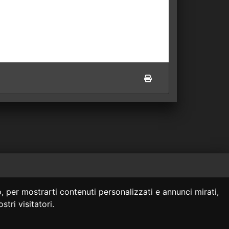
 siti collegati.
, per mostrarti contenuti personalizzati e annunci mirati,
onsulenza legale.
stri visitatori.
za legale professionale.