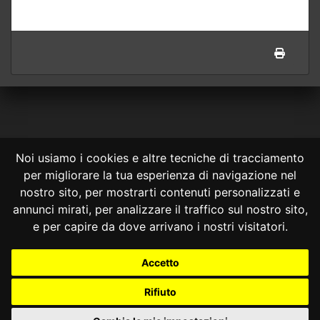
Noi usiamo i cookies e altre tecniche di tracciamento
per migliorare la tua esperienza di navigazione nel
CONSULTA ONLINE DAL 1995 -
NOTE LEGALI
nostro sito, per mostrarti contenuti personalizzati e
annunci mirati, per analizzare il traffico sul nostro sito,
Consulta OnLine non ha prodotto e non è responsabile per i contenuti e
le informazioni legali di siti collegati.
e per capire da dove arrivano i nostri visitatori.
La consultazione di questi o del materiale contenuto nel sito non
costituisce una relazione di consulenza legale.
Accetto
Nessuno deve confidare o agire in base alle informazioni disponibili in
questo sito senza una consulenza legale professionale.
Rifiuto
info@giurcost.org
|
Giurisprudenza Costituzionale
|
Consulta OnLine
|
@giurcost