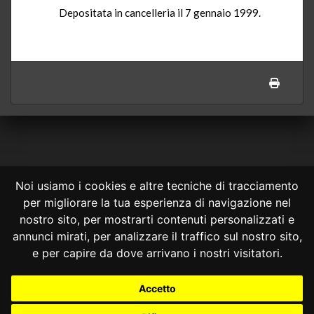
Depositata in cancelleria il 7 gennaio 1999.
Noi usiamo i cookies e altre tecniche di tracciamento
per migliorare la tua esperienza di navigazione nel
CONSULTA ONLINE DAL 1995 -
NOTE LEGALI
nostro sito, per mostrarti contenuti personalizzati e
annunci mirati, per analizzare il traffico sul nostro sito,
Consulta OnLine non ha prodotto e non è responsabile per i contenuti e
le informazioni legali di siti collegati.
e per capire da dove arrivano i nostri visitatori.
La consultazione di questi o del materiale contenuto nel sito non
costituisce una relazione di consulenza legale.
Accetto
Nessuno deve confidare o agire in base alle informazioni disponibili in
questo sito senza una consulenza legale professionale.