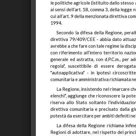
le politiche agricole (istituito dallo stess
ai sensi dell’art. 18, comma 3, della legge
cui all’art. 9 della menzionata direttiva co
1994.
Secondo la difesa della Regione, peralt
direttiva 79/409/CEE - abbia dato attuazio
avrebbe a che fare con tale regime la discipl
con riferimento all’intero territorio nazion
generale ed astratta, con d.P.C.m., per a
regola", suscettibile di essere derogat
"autoapplicativa" - in ipotesi circoscri
comunitaria e amministrativa richiamata nel
La Regione, insistendo nel rimarcare che 
elenchi", aggiunge che riconoscere la pot
riserva allo Stato soltanto l’individuazio
direttiva comunitaria e precisato dalla gi
potestà da esercitare per ambiti definiti nel
La difesa della Regione richiama infin
Regioni di adottare, nel rispetto del princi