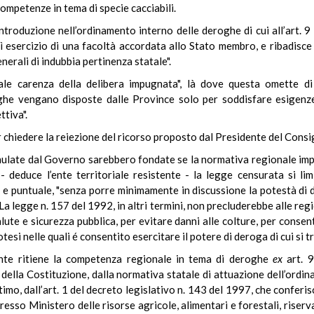
 competenze in tema di specie cacciabili.
introduzione nell’ordinamento interno delle deroghe di cui all’art. 9
sì esercizio di una facoltà accordata allo Stato membro, e ribadisc
nerali di indubbia pertinenza statale".
ale carenza della delibera impugnata", là dove questa omette di s
ghe vengano disposte dalle Province solo per soddisfare esigenze 
ttiva".
r chiedere la reiezione del ricorso proposto dal Presidente del Consigl
ulate dal Governo sarebbero fondate se la normativa regionale impu
- deduce l’ente territoriale resistente - la legge censurata si limi
e puntuale, "senza porre minimamente in discussione la potestà di de
 La legge n. 157 del 1992, in altri termini, non precluderebbe alle region
lute e sicurezza pubblica, per evitare danni alle colture, per consenti
tesi nelle quali é consentito esercitare il potere di deroga di cui si t
stente ritiene la competenza regionale in tema di deroghe
ex
art. 9
 della Costituzione, dalla normativa statale di attuazione dell’ordina
timo, dall’art. 1 del decreto legislativo n. 143 del 1997, che conferis
esso Ministero delle risorse agricole, alimentari e forestali, riserv