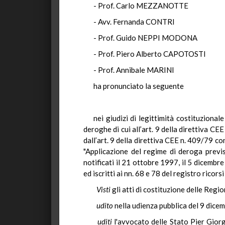
- Prof. Carlo MEZZANOTTE
- Avv. Fernanda CONTRI
- Prof. Guido NEPPI MODONA
- Prof. Piero Alberto CAPOTOSTI
- Prof. Annibale MARINI
ha pronunciato la seguente
nei giudizi di legittimità costituziona
deroghe di cui all’art. 9 della direttiva C
dall’art. 9 della direttiva CEE n. 409/79 c
"Applicazione del regime di deroga previst
notificati il 21 ottobre 1997, il 5 dicembr
ed iscritti ai nn. 68 e 78 del registro ricor
Visti
gli atti di costituzione delle Regi
udito
nella udienza pubblica del 9 dice
uditi
l'avvocato delle Stato Pier Giorgi