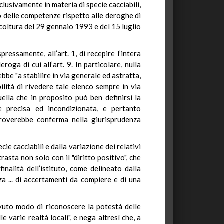
clusivamente in materia di specie cacciabili,
to delle competenze rispetto alle deroghe di
ricoltura del 29 gennaio 1993 e del 15 luglio
essamente, all’art. 1, di recepire l’intera
ga di cui all’art. 9. In particolare, nulla
ebbe "a stabilire in via generale ed astratta,
ibilità di rivedere tale elenco sempre in via
ella che in proposito può ben definirsi la
ne precisa ed incondizionata, e pertanto
 troverebbe conferma nella giurisprudenza
ie cacciabili e dalla variazione dei relativi
asta non solo con il "diritto positivo", che
inalità dell’istituto, come delineato dalla
za ... di accertamenti da compiere e di una
avuto modo di riconoscere la potestà delle
e varie realtà locali", e nega altresì che, a