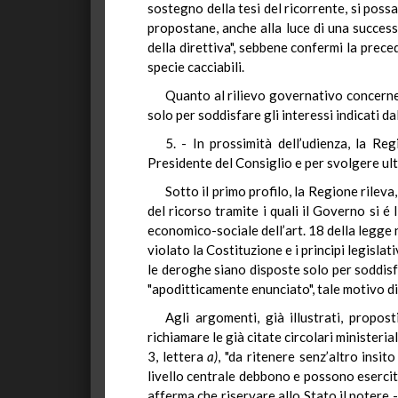
sostegno della tesi del ricorrente, si possa
propostane, anche alla luce di una success
della direttiva", sebbene confermi la prec
specie cacciabili.
Quanto al rilievo governativo concernen
solo per soddisfare gli interessi indicati da
5. - In prossimità dell’udienza, la Re
Presidente del Consiglio e per svolgere ul
Sotto il primo profilo, la Regione rileva
del ricorso tramite i quali il Governo si é
economico-sociale dell’art. 18 della legge 
violato la Costituzione e i principi legisla
le deroghe siano disposte solo per soddisfar
"apoditticamente enunciato", tale motivo di
Agli argomenti, già illustrati, propos
richiamare le già citate circolari ministeria
3, lettera
a)
, "da ritenere senz’altro insit
livello centrale debbono e possono esercitar
afferma che riservare allo Stato il potere - 