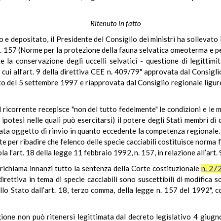
Ritenuto in fatto
 e depositato, il Presidente del Consiglio dei ministri ha sollevato 
. 157 (Norme per la protezione della fauna selvatica omeoterma e per 
la conservazione degli uccelli selvatici - questione di legittimità
cui all’art. 9 della direttiva CEE n. 409/79" approvata dal Consigli
o del 5 settembre 1997 e riapprovata dal Consiglio regionale ligure
 ricorrente recepisce "non del tutto fedelmente" le condizioni e le mo
 ipotesi nelle quali può esercitarsi) il potere degli Stati membri di 
stata oggetto di rinvio in quanto eccedente la competenza regionale. I
te per ribadire che l’elenco delle specie cacciabili costituisce norm
ola l’art. 18 della legge 11 febbraio 1992, n. 157, in relazione all’art
o richiama innanzi tutto la sentenza della Corte costituzionale
n. 27
direttiva in tema di specie cacciabili sono suscettibili di modifica s
allo Stato dall’art. 18, terzo comma, della legge n. 157 del 1992",
egione non può ritenersi legittimata dal decreto legislativo 4 giug