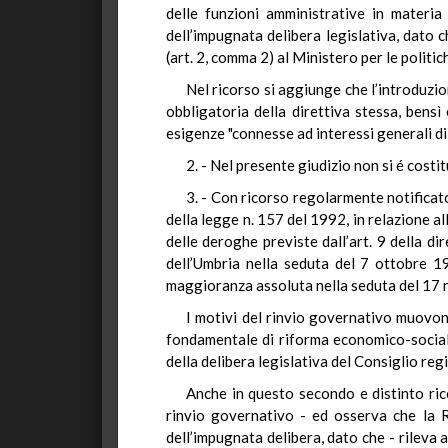
delle funzioni amministrative in materia
dell’impugnata delibera legislativa, dato 
(art. 2, comma 2) al Ministero per le politi
Nel ricorso si aggiunge che l’introduzio
obbligatoria della direttiva stessa, bens
esigenze "connesse ad interessi generali di 
2. - Nel presente giudizio non si é costi
3. - Con ricorso regolarmente notificato 
della legge n. 157 del 1992, in relazione al
delle deroghe previste dall’art. 9 della d
dell’Umbria nella seduta del 7 ottobre 
maggioranza assoluta nella seduta del 17
I motivi del rinvio governativo muovono
fondamentale di riforma economico-sociale
della delibera legislativa del Consiglio reg
Anche in questo secondo e distinto ric
rinvio governativo - ed osserva che la R
dell’impugnata delibera, dato che - rileva