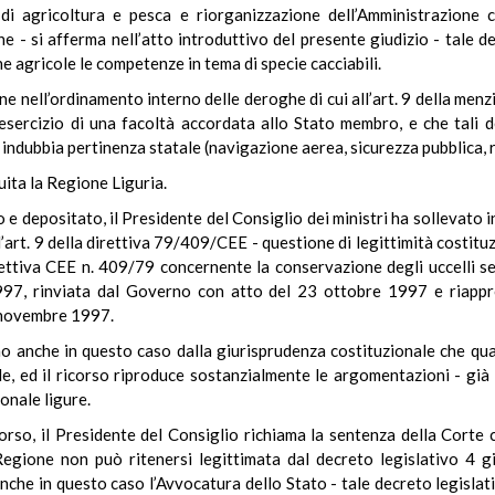
 di agricoltura e pesca e riorganizzazione dell’Amministrazione ce
che - si afferma nell’atto introduttivo del presente giudizio - tale
che agricole le competenze in tema di specie cacciabili.
ne nell’ordinamento interno delle deroghe di cui all’art. 9 della men
ì esercizio di una facoltà accordata allo Stato membro, e che tal
indubbia pertinenza statale (navigazione aerea, sicurezza pubblica, ri
tuita la Regione Liguria.
e depositato, il Presidente del Consiglio dei ministri ha sollevato in
l’art. 9 della direttiva 79/409/CEE - questione di legittimità costituz
irettiva CEE n. 409/79 concernente la conservazione degli uccelli s
1997, rinviata dal Governo con atto del 23 ottobre 1997 e riappr
 novembre 1997.
 anche in questo caso dalla giurisprudenza costituzionale che quali
, ed il ricorso riproduce sostanzialmente le argomentazioni - già i
ionale ligure.
orso, il Presidente del Consiglio richiama la sentenza della Corte
egione non può ritenersi legittimata dal decreto legislativo 4 gi
 anche in questo caso l’Avvocatura dello Stato - tale decreto legisl