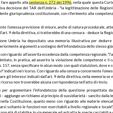
 fare appello alla
sentenza n. 272 del 1996
, nella quale questa Cort
iva decisione del TAR dell’Umbria - "la legittimazione delle Region
edente giurisprudenza costituzionale, con riferimento alla competenza
te l’omessa previsione di misure, anche di natura procedurale, att
ll’art. 9 della direttiva, si tratterebbe di una censura - deduce la Regi
gione Umbria ha depositato una memoria illustrativa per dedurre l
teriormente argomenti a sostegno dell’infondatezza dello stesso già d
, con riguardo all’asserita eccedenza dalla competenza regionale, "l’as
 limitato, in pratica, ad asserire la violazione delle competenze e i
n. 157, senza specificare in alcun modo con quali statuizioni, dove 
tivi" indicati nel ricorso. Con riguardo alla censura concernente l’ome
e gli interessi indicati dall’art. 9 della direttiva, nella memoria se 
 ricorso non troverebbe alcuna corrispondenza nell’atto di rinvio.
ti per argomentare l’infondatezza della questione prospettata dal
li - aggiunge un richiamo al principio di sussidiarietà - sancito dalla
o nella Costituzione, quanto meno con riguardo alle materie elencate
si soltanto le funzioni non esercitabili a livello regionale e locale
non già di stabilire in via generale ed astratta le specie cacciabili e d