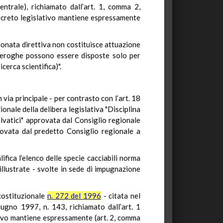
ntrale), richiamato dall’art. 1, comma 2,
 decreto legislativo mantiene espressamente
zionata direttiva non costituisce attuazione
i deroghe possono essere disposte solo per
cerca scientifica)".
 via principale - per contrasto con l’art. 18
ionale della delibera legislativa "Disciplina
elvatici" approvata dal Consiglio regionale
ovata dal predetto Consiglio regionale a
fica l’elenco delle specie cacciabili norma
llustrate - svolte in sede di impugnazione
 costituzionale
n. 272 del 1996
- citata nel
ugno 1997, n. 143, richiamato dall’art. 1
ativo mantiene espressamente (art. 2, comma