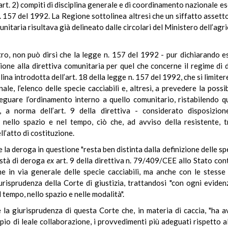
o art. 2) compiti di disciplina generale e di coordinamento nazionale es
 n. 157 del 1992. La Regione sottolinea altresì che un siffatto asset
munitaria risultava già delineato dalle circolari del Ministero dell’ag
ro, non può dirsi che la legge n. 157 del 1992 - pur dichiarando espr
ne alla direttiva comunitaria per quel che concerne il regime di dero
ina introdotta dell’art. 18 della legge n. 157 del 1992, che si limiter
ale, l’elenco delle specie cacciabili e, altresì, a prevedere la poss
deguare l’ordinamento interno a quello comunitario, ristabilendo qu
a, a norma dell’art. 9 della direttiva - considerato disposizio
tte nello spazio e nel tempo, ciò che, ad avviso della resistente,
l’atto di costituzione.
la deroga in questione "resta ben distinta dalla definizione delle spec
està di deroga
ex
art. 9 della direttiva n. 79/409/CEE allo Stato contr
ne in via generale delle specie cacciabili, ma anche con le stesse f
urisprudenza della Corte di giustizia, trattandosi "con ogni eviden
 tempo, nello spazio e nelle modalità".
e la giurisprudenza di questa Corte che, in materia di caccia, "ha 
pio di leale collaborazione, i provvedimenti più adeguati rispetto all