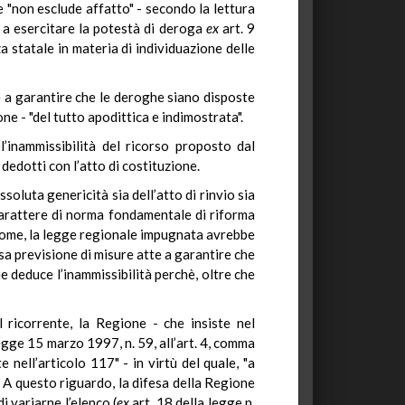
e "non esclude affatto" - secondo la lettura
i a esercitare la potestà di deroga
ex
art. 9
 statale in materia di individuazione delle
e a garantire che le deroghe siano disposte
one - "del tutto apodittica e indimostrata".
’inammissibilità del ricorso proposto dal
edotti con l’atto di costituzione.
soluta genericità sia dell’atto di rinvio sia
l carattere di norma fondamentale di riforma
e come, la legge regionale impugnata avrebbe
ssa previsione di misure atte a garantire che
ne deduce l’inammissibilità perchè, oltre che
 ricorrente, la Regione - che insiste nel
 legge 15 marzo 1997, n. 59, all’art. 4, comma
 nell’articolo 117" - in virtù del quale, "a
". A questo riguardo, la difesa della Regione
i variarne l’elenco (
ex
art. 18 della legge n.