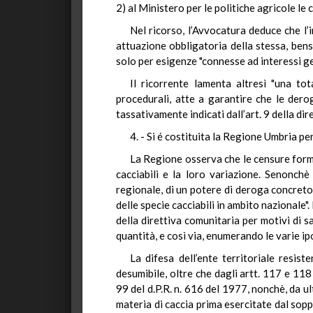
2) al Ministero per le politiche agricole le
Nel ricorso, l’Avvocatura deduce che l’
attuazione obbligatoria della stessa, ben
solo per esigenze "connesse ad interessi ge
Il ricorrente lamenta altresì "una tot
procedurali, atte a garantire che le dero
tassativamente indicati dall’art. 9 della dire
4. - Si é costituita la Regione Umbria pe
La Regione osserva che le censure form
cacciabili e la loro variazione. Senonchè 
regionale, di un potere di deroga concreto 
delle specie cacciabili in ambito nazionale".
della direttiva comunitaria per motivi di sa
quantità, e così via, enumerando le varie ipo
La difesa dell’ente territoriale resi
desumibile, oltre che dagli artt. 117 e 118
99 del d.P.R. n. 616 del 1977, nonchè, da ul
materia di caccia prima esercitate dal soppr