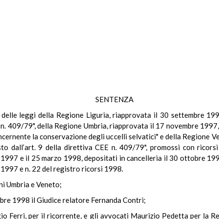
SENTENZA
le delle leggi della Regione Liguria, riapprovata il 30 settembre 19
EE n. 409/79", della Regione Umbria, riapprovata il 17 novembre 1997
oncernente la conservazione degli uccelli selvatici" e della Regione 
o dall’art. 9 della direttiva CEE n. 409/79", promossi con ricorsi
e 1997 e il 25 marzo 1998, depositati in cancelleria il 30 ottobre 1
si 1997 e n. 22 del registro ricorsi 1998.
oni Umbria e Veneto;
mbre 1998 il Giudice relatore Fernanda Contri;
o Ferri, per il ricorrente, e gli avvocati Maurizio Pedetta per la R