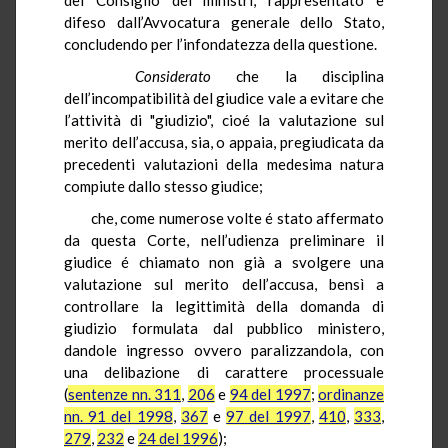
difeso dall’Avvocatura generale dello Stato,
concludendo per l’infondatezza della questione.
Considerato
che la disciplina
dell’incompatibilità del giudice vale a evitare che
l’attività di "giudizio", cioé la valutazione sul
merito dell’accusa, sia, o appaia, pregiudicata da
precedenti valutazioni della medesima natura
compiute dallo stesso giudice;
che, come numerose volte é stato affermato
da questa Corte, nell’udienza preliminare il
giudice é chiamato non già a svolgere una
valutazione sul merito dell’accusa, bensì a
controllare la legittimità della domanda di
giudizio formulata dal pubblico ministero,
dandole ingresso ovvero paralizzandola, con
una delibazione di carattere processuale
(
sentenze nn. 311
,
206
e
94 del 1997
;
ordinanze
nn. 91 del 1998
,
367
e
97 del 1997
,
410
,
333
,
279
,
232
e
24 del 1996
);