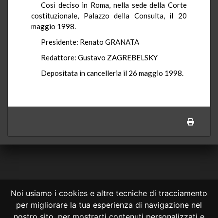
Così deciso in Roma, nella sede della Corte
costituzionale, Palazzo della Consulta, il 20
maggio 1998.
Presidente: Renato GRANATA
Redattore: Gustavo ZAGREBELSKY
Depositata in cancelleria il 26 maggio 1998.
Noi usiamo i cookies e altre tecniche di tracciamento
per migliorare la tua esperienza di navigazione nel
CONSULTA ONLINE DAL 1995 -
NOTE LEGALI
nostro sito, per mostrarti contenuti personalizzati e