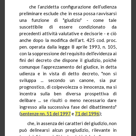
che l’anzidetta configurazione dell’udienza
preliminare esclude che in essa possa ravvisarsi
una funzione di "giudizio" - come tale
suscettibile di essere condizionato da
precedenti attività valutative e decisorie - e ciò
anche dopo la modifica dell’art. 425 cod. proc.
pen. operata dalla legge 8 aprile 1993, n. 105,
con la soppressione del requisito dell’evidenza ai
fini del decreto che dispone il giudizio, poichè
comunque l’apprezzamento del giudice, in detta
udienza e in vista di detto decreto, "non si
sviluppa ... secondo un canone, sia pur
prognostico, di colpevolezza o innocenza, ma si
incentra sulla ben diversa prospettiva di
delibare ... se risulti o meno necessario dare
ingresso alla successiva fase del dibattimento"
(
sentenze nn. 51 del 1997
e
71 del 1996
);
che, in assenza dei caratteri del giudizio, non
può delinearsi alcun pregiudizio, rilevante in