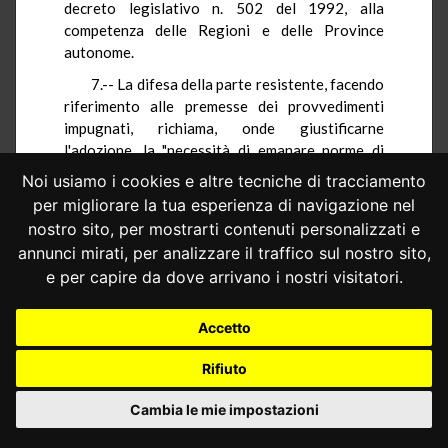
decreto legislativo n. 502 del 1992, alla
competenza delle Regioni e delle Province
autonome.
7.-- La difesa della parte resistente, facendo
riferimento alle premesse dei provvedimenti
impugnati, richiama, onde giustificarne
l'adozione, la "necessità di emanare norme di
carattere tecnico, uniformi a livello nazionale",
Noi usiamo i cookies e altre tecniche di tracciamento
argomento questo in cui è dato cogliere un
per migliorare la tua esperienza di navigazione nel
riferimento a quella giurisprudenza della Corte
nostro sito, per mostrarti contenuti personalizzati e
secondo la quale il potere ministeriale di
annunci mirati, per analizzare il traffico sul nostro sito,
emanare direttive o norme tecniche, rispondenti
e per capire da dove arrivano i nostri visitatori.
a finalità generali che trascendono gli interessi
che si intendono tutelare con le competenze
attribuite alle Regioni e alle Province autonome,
Accetto
non è lesivo delle competenze di queste ultime
Rifiuto
(
sentenze nn. 356 del 1994
,
483 del 1991
e
474
del 1988
).
Cambia le mie impostazioni
Ma neanche questa via può essere utilmente
percorsa per derogare alle regole sul riparto