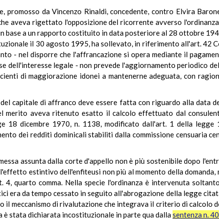
ne, promosso da Vincenzo Rinaldi, concedente, contro Elvira Barone e
che aveva rigettato l'opposizione del ricorrente avverso l'ordinanza 
in base a un rapporto costituito in data posteriore al 28 ottobre 194
zionale il 30 agosto 1995, ha sollevato, in riferimento all'art. 42 C
quanto - nel disporre che l'affrancazione si opera mediante il pagame
e dell'interesse legale - non prevede l'aggiornamento periodico del 
fficienti di maggiorazione idonei a mantenerne adeguata, con ragio
el capitale di affranco deve essere fatta con riguardo alla data d
 merito aveva ritenuto esatto il calcolo effettuato dal consulent
egge 18 dicembre 1970, n. 1138, modificato dall'art. 1 della legge
mento dei redditi dominicali stabiliti dalla commissione censuaria c
messa assunta dalla corte d'appello non è più sostenibile dopo l'entr
 l'effetto estintivo dell'enfiteusi non più al momento della domanda,
art. 4, quarto comma. Nella specie l'ordinanza è intervenuta soltan
i era da tempo cessato in seguito all'abrogazione della legge citata
il meccanismo di rivalutazione che integrava il criterio di calcolo d
 è stata dichiarata incostituzionale in parte qua dalla
sentenza n. 4