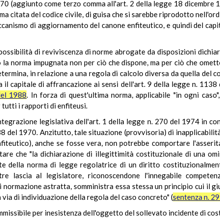
 270 (aggiunto come terzo comma all'art. 2 della legge 18 dicembre 
orma citata del codice civile, di guisa che si sarebbe riprodotto nell'o
anismo di aggiornamento del canone enfiteutico, e quindi del capit
possibilità di reviviscenza di norme abrogate da disposizioni dichiar
 la norma impugnata non per ciò che dispone, ma per ciò che omette d
etermina, in relazione a una regola di calcolo diversa da quella del 
a il capitale di affrancazione ai sensi dell'art. 9 della legge n. 11
del 1988
. In forza di quest'ultima norma, applicabile "in ogni caso",
utti i rapporti di enfiteusi.
tegrazione legislativa dell'art. 1 della legge n. 270 del 1974 in co
138 del 1970. Anzitutto, tale situazione (provvisoria) di inapplicabil
iteutico), anche se fosse vera, non potrebbe comportare l'asserita
re che "la dichiarazione di illegittimità costituzionale di una omi
rte della norma di legge regolatrice di un diritto costituzionalm
tre lascia al legislatore, riconoscendone l'innegabile competen
 normazione astratta, somministra essa stessa un principio cui il gi
 via di individuazione della regola del caso concreto" (
sentenza n. 2
missibile per inesistenza dell'oggetto del sollevato incidente di cost