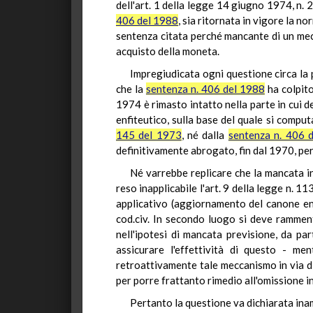
dell'art. 1 della legge 14 giugno 1974, n.
406 del 1988
, sia ritornata in vigore la n
sentenza citata perché mancante di un mecc
acquisto della moneta.
Impregiudicata ogni questione circa la 
che la
sentenza n. 406 del 1988
ha colpito
1974 è rimasto intatto nella parte in cui d
enfiteutico, sulla base del quale si comput
145 del 1973
, né dalla
sentenza n. 406 
definitivamente abrogato, fin dal 1970, per t
Né varrebbe replicare che la mancata in
reso inapplicabile l'art. 9 della legge n. 1
applicativo (aggiornamento del canone enf
cod.civ. In secondo luogo si deve rammenta
nell'ipotesi di mancata previsione, da pa
assicurare l'effettività di questo - men
retroattivamente tale meccanismo in via di
per porre frattanto rimedio all'omissione in
Pertanto la questione va dichiarata inam