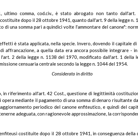
71, ultimo comma, cod.civ., è stato abrogato non tanto dall'art
costituite dopo il 28 ottobre 1941, quanto dall'art. 9 della legge n.
o di una somma pari a quindici volte l'ammontare del canone": norm
effetti è stata applicata, nella specie. Invero, dovendo il capitale 
di affrancazione, a quella data era ancora possibile integrare - 
 l'art. 2 della legge n. 1138 del 1970, modificato dall'art. 1 della 
ommissione censuaria centrale secondo la legge n. 1044 del 1954.
Considerato in diritto
 in riferimento all'art. 42 Cost., questione di legittimità costituzion
si opera mediante il pagamento di una somma di denaro risultante da
'aggiornamento periodico del canone enfiteutico, e quindi del capit
ntenerne adeguata, con ragionevole approssimazione, la corrisponden
e enfiteusi costituite dopo il 28 ottobre 1941, in conseguenza della d