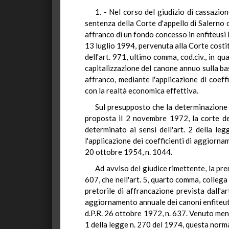
1. - Nel corso del giudizio di cassazio
sentenza della Corte d'appello di Salerno 
affranco di un fondo concesso in enfiteusi 
13 luglio 1994, pervenuta alla Corte costitu
dell'art. 971, ultimo comma, cod.civ., in 
capitalizzazione del canone annuo sulla bas
affranco, mediante l'applicazione di coe
con la realtà economica effettiva.
Sul presupposto che la determinazione d
proposta il 2 novembre 1972, la corte del
determinato ai sensi dell'art. 2 della l
l'applicazione dei coefficienti di aggiorna
20 ottobre 1954, n. 1044.
Ad avviso del giudice rimettente, la pre
607, che nell'art. 5, quarto comma, collega
pretorile di affrancazione prevista dall'
aggiornamento annuale dei canoni enfiteutic
d.P.R. 26 ottobre 1972, n. 637. Venuto meno 
1 della legge n. 270 del 1974, questa norma