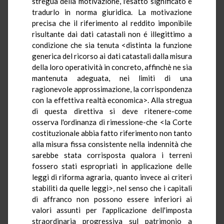
stregua della motivazione, l'esatto significato e
tradurlo in norma giuridica. La motivazione
precisa che il riferimento al reddito imponibile
risultante dai dati catastali non é illegittimo a
condizione che sia tenuta <distinta la funzione
generica del ricorso ai dati catastali dalla misura
della loro operatività in concreto, affinchè ne sia
mantenuta adeguata, nei limiti di una
ragionevole approssimazione, la corrispondenza
con la effettiva realtà economica>. Alla stregua
di questa direttiva si deve ritenere-come
osserva l'ordinanza di rimessione-che <la Corte
costituzionale abbia fatto riferimento non tanto
alla misura fissa consistente nella indennità che
sarebbe stata corrisposta qualora i terreni
fossero stati espropriati in applicazione delle
leggi di riforma agraria, quanto invece ai criteri
stabiliti da quelle leggi>, nel senso che i capitali
di affranco non possono essere inferiori ai
valori assunti per l'applicazione dell'imposta
straordinaria progressiva sul patrimonio a