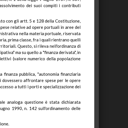
'assolvimento dei suoi compiti i contributi
o con gli artt. 5 e 128 della Costituzione,
spese relative ad opere portuali in aree del
strativa nella materia portuale, riservata
ia, prima classe, fra i quali rientrano quelli
itoriali. Questo, si rileva nell'ordinanza di
pativa" ma su quello a "finanza derivata", in
biettivi (valore numerico della popolazione
la finanza pubblica, "autonomia finanziaria
ssi dovessero affrontare spese per le opere
ccesso a tutti i porti e specializzazione dei
uale analoga questione è stata dichiarata
ugno 1990, n. 142 sull'ordinamento delle
zione.