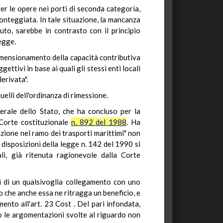
 per le opere nei porti di seconda categoria,
conteggiata. In tale situazione, la mancanza
buto, sarebbe in contrasto con il principio
egge.
idimensionamento della capacità contributiva
ettivi in base ai quali gli stessi enti locali
erivata".
uelli dell'ordinanza di rimessione.
enerale dello Stato, che ha concluso per la
 Corte costituzionale
n. 892 del 1988
. Ha
azione nel ramo dei trasporti marittimi" non
e disposizioni della legge n. 142 del 1990 si
li, già ritenuta ragionevole dalla Corte
ri di un qualsivoglia collegamento con uno
o che anche essa ne ritragga un beneficio, e
mento all'art. 23 Cost . Del pari infondata,
to le argomentazioni svolte al riguardo non