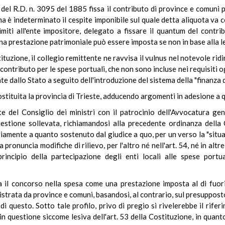
. 4 del R.D. n. 3095 del 1885 fissa il contributo di province e comuni
ma è indeterminato il cespite imponibile sul quale detta aliquota va 
miti all'ente impositore, delegato a fissare il quantum del contri
una prestazione patrimoniale può essere imposta se non in base alla l
tituzione, il collegio remittente ne ravvisa il vulnus nel notevole r
l contributo per le spese portuali, che non sono incluse nei requisiti ogg
e dallo Stato a seguito dell'introduzione del sistema della "finanza d
 costituita la provincia di Trieste, adducendo argomenti in adesione a q
nte del Consiglio dei ministri con il patrocinio dell'Avvocatura g
uestione sollevata, richiamandosi alla precedente ordinanza della
riamente a quanto sostenuto dal giudice a quo, per un verso la "situ
 pronuncia modifiche di rilievo, per l'altro né nell'art. 54, né in altr
incipio della partecipazione degli enti locali alle spese portua
ra il concorso nella spesa come una prestazione imposta al di fuo
nistrata da province e comuni, basandosi, al contrario, sul presuppost
i questo. Sotto tale profilo, privo di pregio si rivelerebbe il riferi
 in questione siccome lesiva dell'art. 53 della Costituzione, in quan