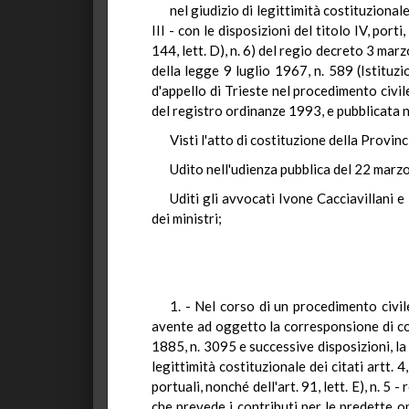
nel giudizio di legittimità costituzional
III - con le disposizioni del titolo IV, porti
144, lett. D), n. 6) del regio decreto 3 mar
della legge 9 luglio 1967, n. 589 (Istitu
d'appello di Trieste nel procedimento civile
del registro ordinanze 1993, e pubblicata ne
Visti l'atto di costituzione della Provin
Udito nell'udienza pubblica del 22 marz
Uditi gli avvocati Ivone Cacciavillani e
dei ministri;
1. - Nel corso di un procedimento civil
avente ad oggetto la corresponsione di cont
1885, n. 3095 e successive disposizioni, la
legittimità costituzionale dei citati artt.
portuali, nonché dell'art. 91, lett. E), n. 5 
che prevede i contributi per le predette op