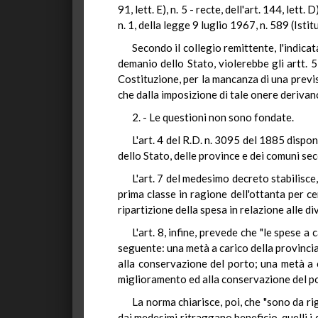
91, lett. E), n. 5 - recte, dell'art. 144, let
n. 1, della legge 9 luglio 1967, n. 589 (Ist
Secondo il collegio remittente, l'indica
demanio dello Stato, violerebbe gli artt. 5
Costituzione, per la mancanza di una previsi
che dalla imposizione di tale onere derivan
2. - Le questioni non sono fondate.
L'art. 4 del R.D. n. 3095 del 1885 dispo
dello Stato, delle province e dei comuni sec
L'art. 7 del medesimo decreto stabilisce
prima classe in ragione dell'ottanta per c
ripartizione della spesa in relazione alle div
L'art. 8, infine, prevede che "le spese 
seguente: una metà a carico della provincia
alla conservazione del porto; una metà a c
miglioramento ed alla conservazione del po
La norma chiarisce, poi, che "sono da r
dai medesimi ritraggano beneficio, quelli i 