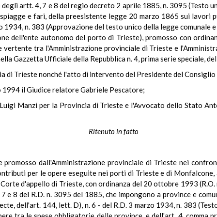
e degli artt. 4, 7 e 8 del regio decreto 2 aprile 1885, n. 3095 (Testo u
, spiagge e fari, della preesistente legge 20 marzo 1865 sui lavori pubbl
zo 1934, n. 383 (Approvazione del testo unico della legge comunale e p
zione dell'ente autonomo del porto di Trieste), promosso con ordin
 vertente tra l'Amministrazione provinciale di Trieste e l'Amministra
lla Gazzetta Ufficiale della Repubblica n. 4, prima serie speciale, de
cia di Trieste nonché l'atto di intervento del Presidente del Consiglio 
o 1994 il Giudice relatore Gabriele Pescatore;
 Luigi Manzi per la Provincia di Trieste e l'Avvocato dello Stato An
Ritenuto in fatto
e promosso dall'Amministrazione provinciale di Trieste nei confront
ributi per le opere eseguite nei porti di Trieste e di Monfalcone, ai 
 Corte d'appello di Trieste, con ordinanza del 20 ottobre 1993 (R.O.
 4, 7 e 8 del R.D. n. 3095 del 1885, che impongono a province e comu
- recte, dell'art. 144, lett. D), n. 6 - del R.D. 3 marzo 1934, n. 383 (T
ere tra le spese obbligatorie delle province, e dell'art. 4, comma pr