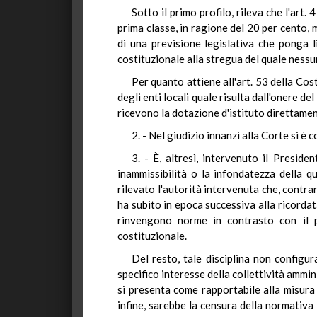
Sotto il primo profilo, rileva che l'art
prima classe, in ragione del 20 per cento, 
di una previsione legislativa che ponga li
costituzionale alla stregua del quale ness
Per quanto attiene all'art. 53 della Cos
degli enti locali quale risulta dall'onere de
ricevono la dotazione d'istituto direttament
2. - Nel giudizio innanzi alla Corte si è
3. - È, altresì, intervenuto il Preside
inammissibilità o la infondatezza della q
rilevato l'autorità intervenuta che, contra
ha subito in epoca successiva alla ricordata
rinvengono norme in contrasto con il pr
costituzionale.
Del resto, tale disciplina non configu
specifico interesse della collettività ammi
si presenta come rapportabile alla misura d
infine, sarebbe la censura della normativa