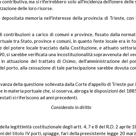
ontributiva, ma si riferirebbero solo all'incidenza dell'onere delle 
izzazione delle loro risorse.
a depositata memoria nell'interesse della provincia di Trieste, con l
 di contribuzioni a carico di comuni e province, fissato dalla norma
ortuale tra Stato, province e comuni, in quanto l'ente locale era in 
del potere locale tracciato dalla Costituzione, e attuato settoria
0, si sarebbe verificata una incostituzionalità sopravvenuta del vec
, in attuazione del trattato di Osimo, dell'amministrazione del po
el porto, alla cessazione di tale partecipazione sarebbe dovuta co
evanza della questione sollevata dalla Corte d'appello di Trieste pur 
e in materia portuale che, si osserva, abroga le disposizioni del 1885
estati si riferiscono ad anni precedenti.
Considerato in diritto
 della legittimità costituzionale degli artt. 4, 7 e 8 del R.D. 2 aprile
oni del titolo IV porti, spiagge, fari della preesistente legge 20 marz