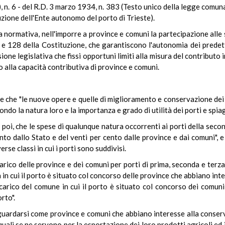
t. D), n. 6 - del R.D. 3 marzo 1934, n. 383 (Testo unico della legge comu
ituzione dell'Ente autonomo del porto di Trieste).
ta normativa, nell'imporre a province e comuni la partecipazione alle 
 e 128 della Costituzione, che garantiscono l'autonomia dei predetti
one legislativa che fissi opportuni limiti alla misura del contributo i
o alla capacità contributiva di province e comuni.
ne che "le nuove opere e quelle di miglioramento e conservazione dei p
ondo la natura loro e la importanza e grado di utilità dei porti e spi
, poi, che le spese di qualunque natura occorrenti ai porti della seco
ento dallo Stato e del venti per cento dalle province e dai comuni", 
erse classi in cui i porti sono suddivisi.
a carico delle province e dei comuni per porti di prima, seconda e ter
 in cui il porto è situato col concorso delle province che abbiano int
arico del comune in cui il porto è situato col concorso dei comuni
rto".
iguardarsi come province e comuni che abbiano interesse alla conser
quali se ne servono per la esportazione dei loro prodotti agricoli ed 