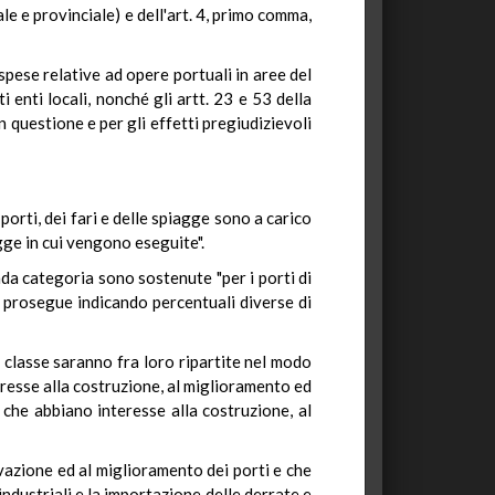
nale e provinciale) e dell'art. 4, primo comma,
spese relative ad opere portuali in aree del
 enti locali, nonché gli artt. 23 e 53 della
n questione e per gli effetti pregiudizievoli
orti, dei fari e delle spiagge sono a carico
agge in cui vengono eseguite".
nda categoria sono sostenute "per i porti di
e prosegue indicando percentuali diverse di
za classe saranno fra loro ripartite nel modo
eresse alla costruzione, al miglioramento ed
 che abbiano interesse alla costruzione, al
vazione ed al miglioramento dei porti e che
industriali e la importazione delle derrate e