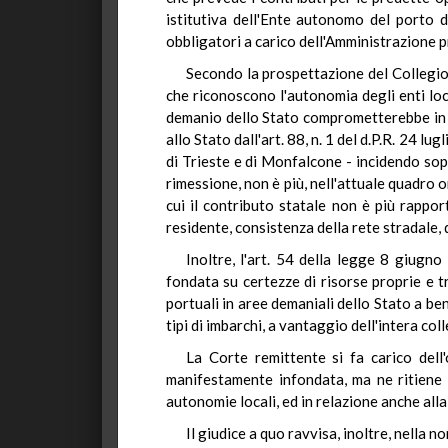
istitutiva dell'Ente autonomo del porto di
obbligatori a carico dell'Amministrazione pr
Secondo la prospettazione del Collegio 
che riconoscono l'autonomia degli enti loca
demanio dello Stato comprometterebbe in m
allo Stato dall'art. 88, n. 1 del d.P.R. 24 l
di Trieste e di Monfalcone - incidendo sopra
rimessione, non è più, nell'attuale quadro o
cui il contributo statale non è più rappor
residente, consistenza della rete stradale, 
Inoltre, l'art. 54 della legge 8 giugno
fondata su certezze di risorse proprie e t
portuali in aree demaniali dello Stato a ben
tipi di imbarchi, a vantaggio dell'intera col
La Corte remittente si fa carico dell
manifestamente infondata, ma ne ritiene
autonomie locali, ed in relazione anche alla
Il giudice a quo ravvisa, inoltre, nella 