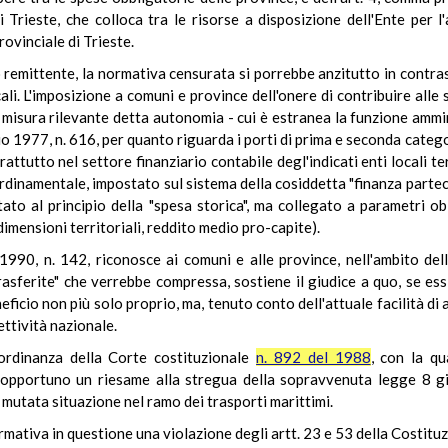
 Trieste, che colloca tra le risorse a disposizione dell'Ente per l
ovinciale di Trieste.
remittente, la normativa censurata si porrebbe anzitutto in contrast
li. L'imposizione a comuni e province dell'onere di contribuire alle 
isura rilevante detta autonomia - cui è estranea la funzione ammini
uglio 1977, n. 616, per quanto riguarda i porti di prima e seconda categor
ttutto nel settore finanziario contabile degl'indicati enti locali terr
rdinamentale, impostato sul sistema della cosiddetta "finanza parteci
tato al principio della "spesa storica", ma collegato a parametri o
dimensioni territoriali, reddito medio pro-capite).
 1990, n. 142, riconosce ai comuni e alle province, nell'ambito del
rasferite" che verrebbe compressa, sostiene il giudice a quo, se e
eficio non più solo proprio, ma, tenuto conto dell'attuale facilità di a
lettività nazionale.
'ordinanza della Corte costituzionale
n. 892 del 1988
, con la q
 opportuno un riesame alla stregua della sopravvenuta legge 8 gi
 mutata situazione nel ramo dei trasporti marittimi.
normativa in questione una violazione degli artt. 23 e 53 della Costitu