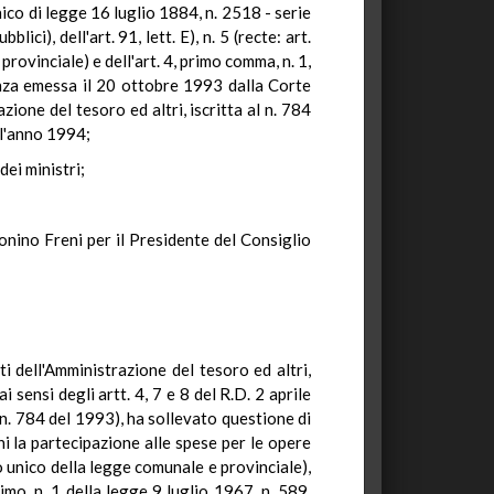
nico di legge 16 luglio 1884, n. 2518 - serie
ici), dell'art. 91, lett. E), n. 5 (recte: art.
rovinciale) e dell'art. 4, primo comma, n. 1,
anza emessa il 20 ottobre 1993 dalla Corte
zione del tesoro ed altri, iscritta al n. 784
ll'anno 1994;
dei ministri;
tonino Freni per il Presidente del Consiglio
i dell'Amministrazione del tesoro ed altri,
sensi degli artt. 4, 7 e 8 del R.D. 2 aprile
 n. 784 del 1993), ha sollevato questione di
ni la partecipazione alle spese per le opere
esto unico della legge comunale e provinciale),
imo, n. 1 della legge 9 luglio 1967, n. 589,