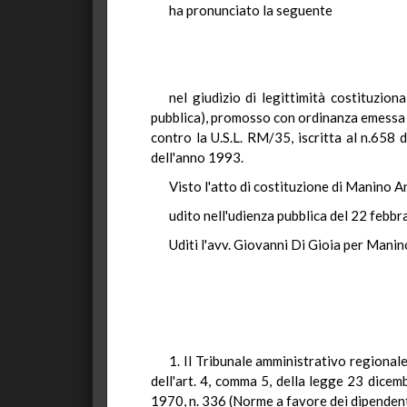
ha pronunciato la seguente
nel giudizio di legittimità costituzion
pubblica), promosso con ordinanza emessa i
contro la U.S.L. RM/35, iscritta al n.658 
dell'anno 1993.
Visto l'atto di costituzione di Manino An
udito nell'udienza pubblica del 22 febbr
Uditi l'avv. Giovanni Di Gioia per Manin
1. Il Tribunale amministrativo regionale
dell'art. 4, comma 5, della legge 23 dicem
1970, n. 336 (Norme a favore dei dipendenti 