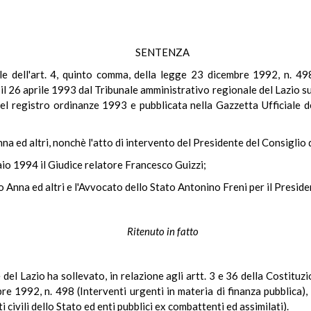
SENTENZA
ale dell'art. 4, quinto comma, della legge 23 dicembre 1992, n. 49
l 26 aprile 1993 dal Tribunale amministrativo regionale del Lazio s
del registro ordinanze 1993 e pubblicata nella Gazzetta Ufficiale de
na ed altri, nonchè l'atto di intervento del Presidente del Consiglio d
aio 1994 il Giudice relatore Francesco Guizzi;
o Anna ed altri e l'Avvocato dello Stato Antonino Freni per il Preside
Ritenuto in fatto
 del Lazio ha sollevato, in relazione agli artt. 3 e 36 della Costituz
bre 1992, n. 498 (Interventi urgenti in materia di finanza pubblica),
civili dello Stato ed enti pubblici ex combattenti ed assimilati).