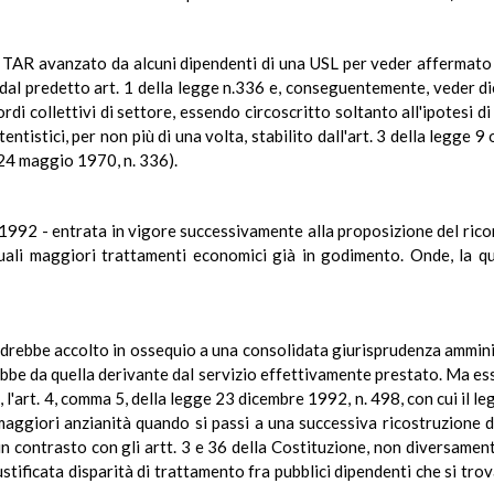
 TAR avanzato da alcuni dipendenti di una USL per veder affermato il
dal predetto art. 1 della legge n.336 e, conseguentemente, veder dichi
di collettivi di settore, essendo circoscritto soltanto all'ipotesi di 
entistici, per non più di una volta, stabilito dall'art. 3 della legge
24 maggio 1970, n. 336).
l 1992 - entrata in vigore successivamente alla proposizione del ric
uali maggiori trattamenti economici già in godimento. Onde, la que
ndrebbe accolto in ossequio a una consolidata giurisprudenza amminis
rebbe da quella derivante dal servizio effettivamente prestato. Ma es
'art. 4, comma 5, della legge 23 dicembre 1992, n. 498, con cui il legis
aggiori anzianità quando si passi a una successiva ricostruzione de
in contrasto con gli artt. 3 e 36 della Costituzione, non diversame
ustificata disparità di trattamento fra pubblici dipendenti che si tr