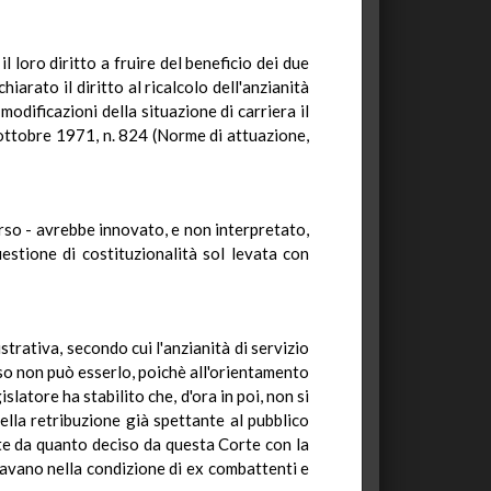
 loro diritto a fruire del beneficio dei due
arato il diritto al ricalcolo dell'anzianità
modificazioni della situazione di carriera il
 9 ottobre 1971, n. 824 (Norme di attuazione,
orso - avrebbe innovato, e non interpretato,
stione di costituzionalità sol levata con
trativa, secondo cui l'anzianità di servizio
so non può esserlo, poichè all'orientamento
latore ha stabilito che, d'ora in poi, non si
lla retribuzione già spettante al pubblico
nte da quanto deciso da questa Corte con la
ovavano nella condizione di ex combattenti e