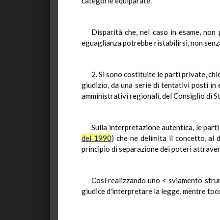
categorie equiparate.
Disparità che, nel caso in esame, non 
eguaglianza potrebbe ristabilirsi, non senz
2. Si sono costituite le parti private, c
giudizio, da una serie di tentativi posti in
amministrativi regionali, del Consiglio di St
Sulla interpretazione autentica, le part
del 1990
) che ne delimita il concetto, al
principio di separazione dei poteri attrav
Così realizzando uno < sviamento strum
giudice d'interpretare la legge, mentre tocca