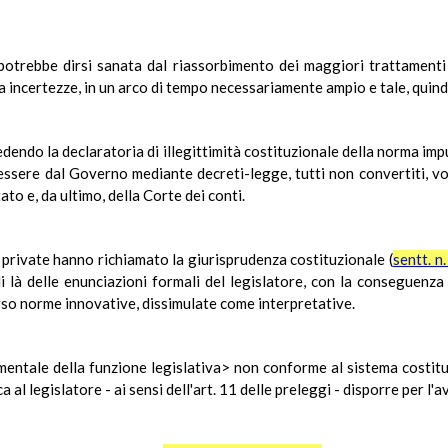
potrebbe dirsi sanata dal riassorbimento dei maggiori trattamenti
a incertezze, in un arco di tempo necessariamente ampio e tale, quindi
hiedendo la declaratoria di illegittimità costituzionale della norma i
 essere dal Governo mediante decreti-legge, tutti non convertiti, vol
ato e, da ultimo, della Corte dei conti.
i private hanno richiamato la giurisprudenza costituzionale (
sentt. n
 di là delle enunciazioni formali del legislatore, con la conseguenza
erso norme innovative, dissimulate come interpretative.
entale della funzione legislativa> non conforme al sistema costitu
 al legislatore - ai sensi dell'art. 11 delle preleggi - disporre per l'a