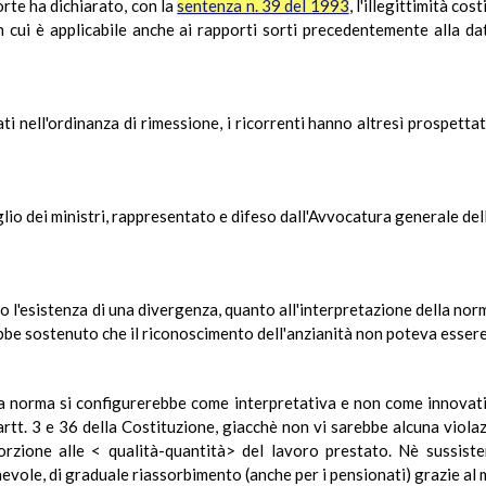
Corte ha dichiarato, con la
sentenza n. 39 del 1993
, l'illegittimità co
n cui è applicabile anche ai rapporti sorti precedentemente alla d
i nell'ordinanza di rimessione, i ricorrenti hanno altresì prospetta
glio dei ministri, rappresentato e difeso dall'Avvocatura generale del
 l'esistenza di una divergenza, quanto all'interpretazione della norma
ebbe sostenuto che il riconoscimento dell'anzianità non poteva essere
 la norma si configurerebbe come interpretativa e non come innovati
rtt. 3 e 36 della Costituzione, giacchè non vi sarebbe alcuna violaz
porzione alle < qualità-quantità> del lavoro prestato. Nè sussiste
evole, di graduale riassorbimento (anche per i pensionati) grazie al