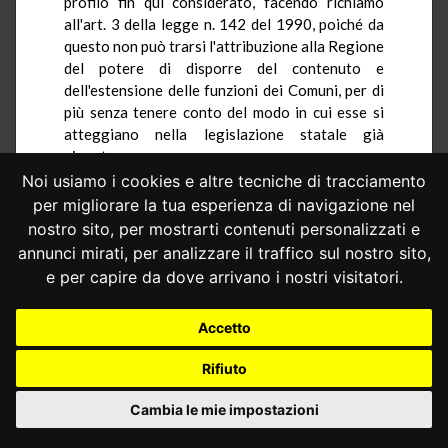
profilo fin qui considerato, facendo richiamo
all'art. 3 della legge n. 142 del 1990, poiché da
questo non può trarsi l'attribuzione alla Regione
del potere di disporre del contenuto e
dell'estensione delle funzioni dei Comuni, per di
più senza tenere conto del modo in cui esse si
atteggiano nella legislazione statale già
vigente.
Noi usiamo i cookies e altre tecniche di tracciamento
Le disposizioni impugnate debbono pertanto
per migliorare la tua esperienza di navigazione nel
essere dichiarate costituzionalmente illegittime
nostro sito, per mostrarti contenuti personalizzati e
per le ragioni sopra illustrate, considerandosi
annunci mirati, per analizzare il traffico sul nostro sito,
assorbito ogni ulteriore motivo di censura.
e per capire da dove arrivano i nostri visitatori.
per questi motivi
Accetto
LA CORTE COSTITUZIONALE
Rifiuto
Cambia le mie impostazioni
Dichiara l'illegittimità costituzionale degli
artt. 3, comma secondo, 5, comma primo, e 6