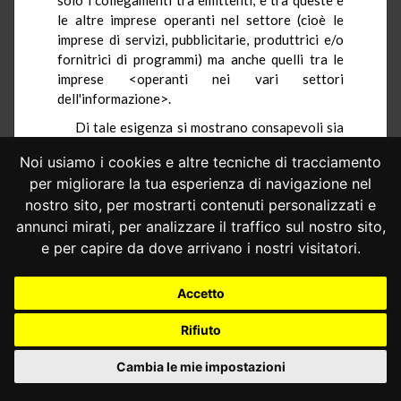
le altre imprese operanti nel settore (cioè le
imprese di servizi, pubblicitarie, produttrici e/o
fornitrici di programmi) ma anche quelli tra le
imprese <operanti nei vari settori
dell'informazione>.
Di tale esigenza si mostrano consapevoli sia
il giudice a quo laddove-riecheggiando la
Noi usiamo i cookies e altre tecniche di tracciamento
sentenza di questa Corte
n. 225 del 1974
-
per migliorare la tua esperienza di navigazione nel
sollecita la valutazione del riparto delle risorse
nostro sito, per mostrarti contenuti personalizzati e
pubblicitarie tra stampa e televisione, sia
soprattutto la difesa della RAI (par. 5.3.), che
annunci mirati, per analizzare il traffico sul nostro sito,
reputa necessaria, a salvaguardia del pluralismo,
e per capire da dove arrivano i nostri visitatori.
una disciplina non solo dei collegamenti
suindicati, ma anche dei rapporti tra le imprese
Accetto
televisive e quelle di stampa.
Rifiuto
La Corte, al riguardo, non può che limitarsi a
ricordare che la regolamentazione dei rapporti
Cambia le mie impostazioni
tra imprese d'informazione, come, del resto, e più
in generale, quella di tutti gli altri collegamenti