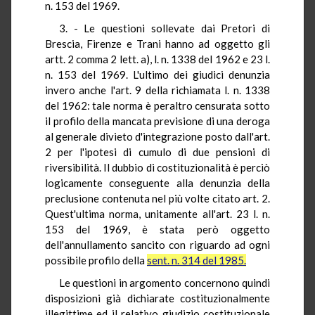
n. 153 del 1969.
3. - Le questioni sollevate dai Pretori di
Brescia, Firenze e Trani hanno ad oggetto gli
artt. 2 comma 2 lett. a), l. n. 1338 del 1962 e 23 l.
n. 153 del 1969. L'ultimo dei giudici denunzia
invero anche l'art. 9 della richiamata l. n. 1338
del 1962: tale norma è peraltro censurata sotto
il profilo della mancata previsione di una deroga
al generale divieto d'integrazione posto dall'art.
2 per l'ipotesi di cumulo di due pensioni di
riversibilità. Il dubbio di costituzionalità è perciò
logicamente conseguente alla denunzia della
preclusione contenuta nel più volte citato art. 2.
Quest'ultima norma, unitamente all'art. 23 l. n.
153 del 1969, è stata però oggetto
dell'annullamento sancito con riguardo ad ogni
possibile profilo della
sent. n. 314 del 1985.
Le questioni in argomento concernono quindi
disposizioni già dichiarate costituzionalmente
illegittime ed il relativo giudizio costituzionale