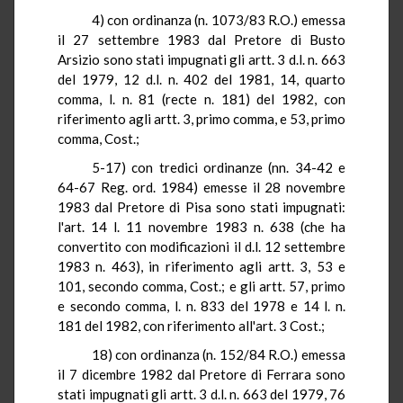
4) con ordinanza (n. 1073/83
R.O.
) emessa
il 27 settembre 1983 dal Pretore di Busto
Arsizio
sono stati impugnati gli artt. 3 d.l. n. 663
del 1979, 12 d.l. n.
402 del 1981, 14, quarto
comma, l. n
. 81 (
recte
n. 181) del 1982, con
riferimento agli artt. 3, primo comma, e 53, primo
comma, Cost
.;
5-17) con tredici ordinanze (
nn
. 34-42 e
64-67
Reg.
ord
. 1984) emesse il 28 novembre
1983 dal Pretore di Pisa sono stati impugnati:
l'art.
14 l
. 11 novembre 1983 n. 638 (che ha
convertito con modificazioni il d.l. 12 settembre
1983 n. 463),
in
riferimento agli artt. 3, 53 e
101, secondo comma, Cost
.;
e gli artt.
57, primo
e secondo comma
, l. n. 833 del 1978 e
14 l
. n.
181 del 1982, con riferimento all'art. 3 Cost
.;
18) con ordinanza (n. 152/84
R.O.
) emessa
il 7 dicembre 1982 dal Pretore di Ferrara sono
stati impugnati gli artt. 3 d.l. n. 663 del 1979,
76