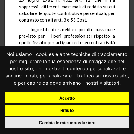
soppressi) differenti massimali di reddito su cui
calcolare le quote contributive percentuali, per
contrasto con gli artt. 3 e 53 Cost.
Ingiustificato sarebbe il più alto massimale
previsto per i liberi professionisti rispetto a
quello
fissato per artigiani ed esercenti attività
commerciali; irrazionale altresì sarebbe la
Noi usiamo i cookies e altre tecniche di tracciamento
soppressione di tale massimale, che viceversa
per migliorare la tua esperienza di navigazione nel
rimarrebbe in vigore solo per alcune categorie
nostro sito, per mostrarti contenuti personalizzati e
di cittadini: coltivatori diretti (v.
Ord
.
n.
200/85
R.O.
), cittadini non iscritti ad alcuna forma di
annunci mirati, per analizzare il traffico sul nostro sito,
assistenza di cui all'art.
63 l
. n. 833 del 1978 (v.
e per capire da dove arrivano i nostri visitatori.
ordd
.
nn
.
751/83, 1071/83, 34-42/84, 64-
67/84, 194/84, 394/84, 254/85, 290/85
R.O.
) e
Accetto
(
ord
.
n.
27/85
R.O.
) "lavoratori autonomi e
financo
per i redditi di puro capitale per i quali
Rifiuto
ultimi il Ministero della Sanità con decreto del
25 maggio
1983 ha
sancito che il contribuente
Cambia le mie impostazioni
non può superare il massimo di lire 2.500.000": il