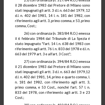
il 28 dicembre 1983 dal Pretore di Milano sono
stati impugnati gli artt. 3 d.l. n. 663 del 1979, 12
d.l. n. 402 del 1981,
14 l
. n. 181 del 1982, con
riferimento agli artt. 3, primo comma, e 53, primo
comma, Cost
.;
26) con ordinanza (n. 383/84
R.O.
) emessa
il 6 febbraio 1984 dal Tribunale
di
La Spezia
é
stato impugnato "l'art.
14 l
. n. 638 del 1983 con
riferimento agli artt.
76 l
. n. 833 del 1978 e d.l. n.
663 del 1979 art. 3 e all'art. 3 Cost.";
27) con ordinanza (n. 394/84
R.O.
) emessa
il 21 dicembre 1983 dal Pretore di Milano sono
stati impugnati gli artt. 3 d.l. n. 663 del 1979,12
d.l. n.
402 del 1981, 14, primo e quarto comma, l.
n
. 181 del 1982, con riferimento agli artt. 3,
primo comma, e 53 Cost
.,
nonché l'art.
57 l
. n.
833 del 1978, con riferimento agli artt. 3 e 23
Cost
.;
28) con ordinanza (n. 402/84
R.O.
) emessa