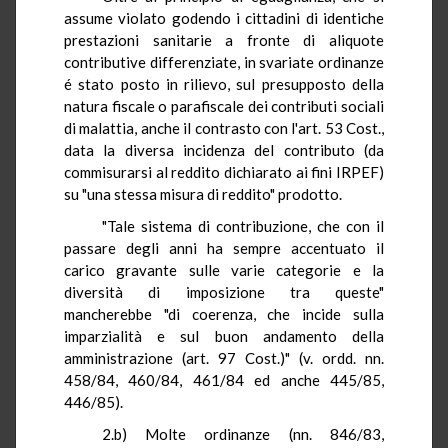
assume violato godendo i cittadini di identiche
prestazioni sanitarie a fronte di aliquote
contributive differenziate, in svariate ordinanze
é stato posto in rilievo, sul presupposto della
natura fiscale o parafiscale dei contributi sociali
di malattia, anche il contrasto con l'art. 53 Cost.,
data la diversa incidenza del contributo (da
commisurarsi al reddito dichiarato ai fini IRPEF)
su "una stessa misura di reddito" prodotto.
"Tale sistema di contribuzione, che con il
passare degli anni ha sempre accentuato il
carico gravante sulle varie categorie e la
diversità
di
imposizione tra queste"
mancherebbe "di coerenza, che incide sulla
imparzialità e sul buon andamento della
amministrazione (art. 97 Cost.)" (v.
ordd
.
nn
.
458/84, 460/84, 461/84 ed anche 445/85,
446/85)
.
2.b) Molte ordinanze (
nn
. 846/83,