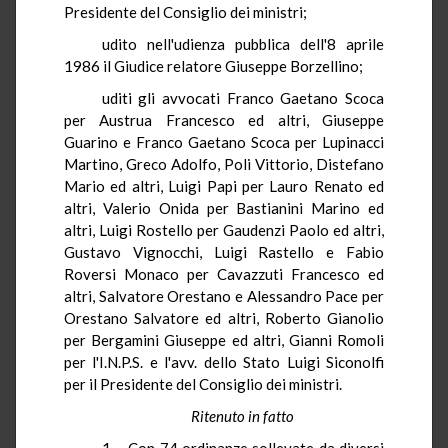
Presidente del Consiglio dei ministri;
udito
nell'udienza pubblica dell'8 aprile
1986 il Giudice relatore Giuseppe
Borzellino
;
uditi
gli avvocati Franco Gaetano
Scoca
per
Austrua
Francesco ed altri, Giuseppe
Guarino e Franco Gaetano
Scoca
per
Lupinacci
Martino, Greco Adolfo, Poli Vittorio,
Distefano
Mario ed altri, Luigi Papi per Lauro Renato ed
altri, Valerio
Onida
per
Bastianini
Marino ed
altri, Luigi
Rostello
per
Gaudenzi
Paolo ed altri,
Gustavo
Vignocchi
, Luigi
Rastello
e Fabio
Roversi
Monaco per
Cavazzuti
Francesco ed
altri, Salvatore
Orestano
e Alessandro Pace per
Orestano
Salvatore ed altri, Roberto
Gianolio
per
Bergamini
Giuseppe ed altri, Gianni
Romoli
per l'I.N.P.S. e l'avv. dello Stato Luigi
Siconolfi
per il Presidente del Consiglio dei ministri.
Ritenuto in fatto
1. - Con 74 ordinanze sollevate da diversi