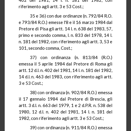
riferimento agli artt
. 3 e 53 Cost
.;
35 e 36) con due ordinanze (n. 792/84
R.O.
e 793/84
R.O.
) emesse l'8 e il 16 marzo 1984 dal
Pretore di Pisa gli artt
.
14 l
. n.
638 del 1983, 57,
primo e secondo comma, l. n
. 833 del 1978,
14 l
.
n.
181 del 1982, con riferimento agli artt
. 3, 53 e
101, secondo comma, Cost
.;
37) con ordinanza (n. 813/84 (
R.O.
)
emessa il 5 aprile 1984 dal Pretore di Roma gli
artt
. 12 d.l. n. 402 del 1981,
14 l
. n. 181 del 1982,
14 d.l. n.
463 del 1983, con riferimento agli artt
.
3 e 53 Cost
.;
38) con ordinanza (n. 902/84
R.O.
) emessa
il 17 gennaio 1984 dal Pretore di Brescia, gli
artt
. 3 d.l. n.
663 del 1979, 1 e 2
d.P.R.
n
. 538 del
1980, 12 d.l. n. 402 del 1981,
14 l
. n.
181 del
1982, con riferimento agli artt
. 3 e 53 Cost
.;
39) con ordinanza (n. 911/84
R.O.
) emessa