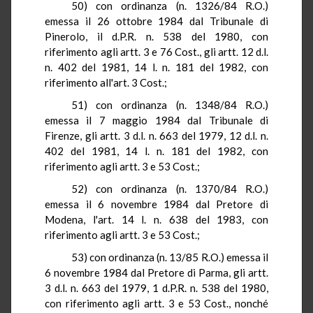
50) con ordinanza (n. 1326/84
R.O.
)
emessa il 26 ottobre 1984 dal Tribunale di
Pinerolo
, il
d.P.R.
n
. 538 del 1980, con
riferimento agli artt. 3 e 76 Cost
.,
gli artt. 12 d.l.
n. 402 del 1981,
14 l
. n. 181 del 1982, con
riferimento all'art. 3 Cost
.;
51) con ordinanza (n. 1348/84
R.O.
)
emessa il 7 maggio 1984 dal Tribunale di
Firenze, gli artt
. 3 d.l. n. 663 del 1979, 12 d.l. n.
402 del 1981,
14 l
. n.
181 del 1982, con
riferimento agli artt
. 3 e 53 Cost
.;
52) con ordinanza (n. 1370/84
R.O.
)
emessa il 6 novembre 1984 dal Pretore di
Modena, l'art.
14 l
. n
. 638 del 1983, con
riferimento agli artt. 3 e 53 Cost
.;
53) con ordinanza (n. 13/85
R.O.
) emessa il
6 novembre 1984 dal Pretore di Parma, gli artt
.
3 d.l. n. 663 del 1979, 1
d.P.R.
n. 538 del 1980,
con riferimento agli artt. 3 e 53 Cost
.,
nonché