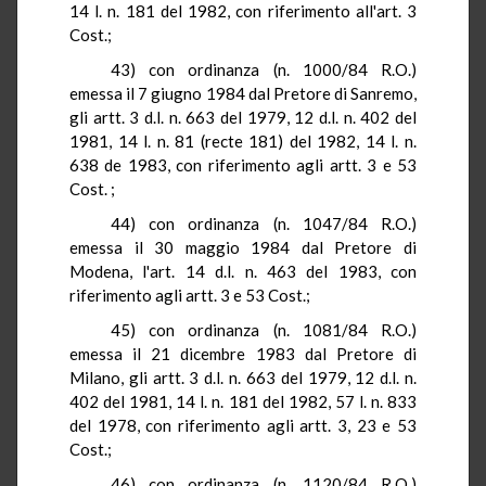
14 l
. n
. 181 del 1982, con riferimento all'art. 3
Cost
.;
43) con ordinanza (n. 1000/84
R.O.
)
emessa il 7 giugno 1984 dal Pretore di Sanremo,
gli artt
. 3 d.l. n. 663 del 1979, 12 d.l. n. 402 del
1981,
14 l
. n.
81 (
recte
181) del 1982,
14 l
. n
.
638 de 1983, con riferimento agli artt. 3 e 53
Cost.
;
44) con ordinanza (n. 1047/84
R.O.
)
emessa il 30 maggio 1984 dal Pretore di
Modena, l'art. 14 d.l. n
. 463 del 1983, con
riferimento agli artt. 3 e 53 Cost
.;
45) con ordinanza (n. 1081/84
R.O.
)
emessa il 21 dicembre 1983 dal Pretore di
Milano, gli artt
. 3 d.l. n. 663 del 1979, 12 d.l. n.
402 del 1981,
14 l
. n. 181 del 1982,
57 l
. n. 833
del 1978, con riferimento agli artt. 3, 23 e 53
Cost
.;
46) con ordinanza (n. 1120/84
R.O.
)