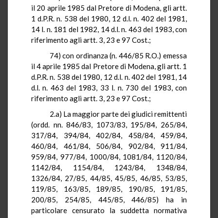
il 20 aprile 1985 dal Pretore di Modena, gli artt
.
1
d.P.R.
n. 538 del 1980, 12 d.l. n. 402 del 1981,
14 l
. n. 181 del 1982, 14 d.l. n. 463 del 1983, con
riferimento agli artt. 3, 23 e 97 Cost
.;
74) con ordinanza (n. 446/85
R.O.
) emessa
il 4 aprile 1985 dal Pretore di Modena, gli artt
. 1
d.P.R.
n. 538 del 1980, 12 d.l. n. 402 del 1981, 14
d.l. n. 463 del 1983,
33 l
. n. 730 del 1983, con
riferimento agli artt. 3, 23 e 97 Cost
.;
2.a) La maggior parte dei giudici
remittenti
(
ordd
.
nn
. 846/83, 1073/83, 195/84, 265/84,
317/84, 394/84, 402/84, 458/84, 459/84,
460/84, 461/84, 506/84, 902/84, 911/84,
959/84, 977/84, 1000/84, 1081/84, 1120/84,
1142/84, 1154/84, 1243/84, 1348/84,
1326/84, 27/85, 44/85, 45/85, 46/85, 53/85,
119/85, 163/85, 189/85, 190/85, 191/85,
200/85, 254/85, 445/85, 446/85) ha in
particolare censurato la suddetta normativa