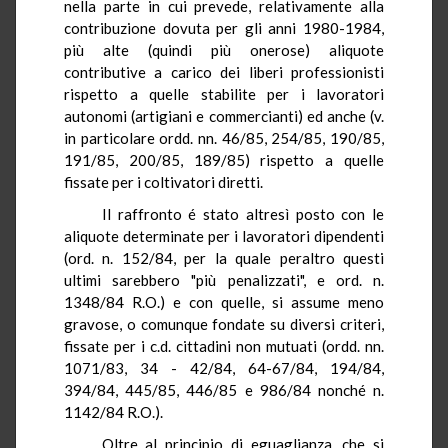
nella parte in cui prevede,
relativamente alla
contribuzione dovuta per gli anni 1980-1984,
più alte (quindi più onerose) aliquote
contributive a carico dei liberi professionisti
rispetto a quelle stabilite per i lavoratori
autonomi (artigiani e commercianti) ed anche (v.
in particolare
ordd
.
nn
.
46/85, 254/85, 190/85,
191/85, 200/85, 189/85) rispetto a quelle
fissate per i coltivatori diretti
.
Il raffronto é stato altresì posto con le
aliquote determinate per i lavoratori dipendenti
(
ord
.
n.
152/84, per la quale peraltro questi
ultimi sarebbero "più penalizzati", e
ord
.
n.
1348/84
R.O.
) e con quelle, si assume meno
gravose, o comunque fondate su diversi criteri,
fissate per i c.d. cittadini non mutuati (
ordd
.
nn
.
1071/83, 34 - 42/84, 64-67/84, 194/84,
394/84, 445/85, 446/85 e 986/84
nonché
n.
1142/84
R.O.
).
Oltre al principio
di
eguaglianza, che si