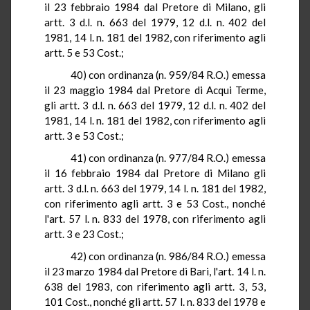
il 23 febbraio 1984 dal Pretore di Milano, gli
artt
. 3 d.l. n. 663 del 1979, 12 d.l. n. 402 del
1981,
14 l
. n.
181 del 1982, con riferimento agli
artt
. 5 e 53 Cost
.;
40) con ordinanza (n. 959/84
R.O.
) emessa
il 23 maggio 1984 dal Pretore
di
Acqui
Terme,
gli artt. 3 d.l. n. 663 del 1979, 12 d.l. n. 402 del
1981,
14 l
. n.
181 del 1982, con riferimento agli
artt
. 3 e 53 Cost
.;
41) con ordinanza (n. 977/84
R.O.
) emessa
il 16 febbraio 1984 dal Pretore di Milano gli
artt
. 3 d.l. n. 663 del 1979,
14 l
. n. 181 del 1982,
con riferimento agli artt. 3 e 53 Cost
.,
nonché
l'art.
57 l
. n. 833 del 1978, con riferimento agli
artt. 3 e 23 Cost
.;
42) con ordinanza (n. 986/84
R.O.
) emessa
il 23 marzo 1984 dal Pretore di Bari, l'art.
14 l
. n
.
638 del 1983, con riferimento agli artt. 3, 53,
101 Cost
.,
nonché gli artt.
57 l
. n.
833 del 1978 e