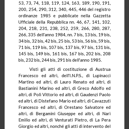
53, 73, 74, 118, 119, 124, 163, 189, 190, 191,
200, 254, 290, 312, 340, 445, 446 del registro
ordinanze 1985 e pubblicate nella Gazzetta
Ufficiale della Repubblica
nn
.
46, 67, 141, 102,
204, 218, 231, 238, 252, 259, 266, 280, 287,
266, 335 dell'anno 1984,
nn
.
7 bis, 13 bis, 19 bis,
34 bis, 32 bis, 42 bis, 25 bis, 53 bis, 56 bis, 59 bis,
71 bis, 119 bis, 107 bis, 137 bis, 97 bis, 131 bis,
145 bis,
149 bis, 161 bis, 167 bis, 202 bis, 208
bis, 232 bis, 244 bis, 291 bis dell'anno 1985.
Visti gli atti di costituzione
di
Austrua
Francesco ed altri, dell'
I.N.P.S
., di
Lupinacci
Martino ed altri, di Lauro Renato ed altri, di
Bastianini
Marino ed altri, di Greco Adolfo ed
altri, di Poli Vittorio ed altri, di
Gaudenzi
Paolo
ed altri, di
Distefano
Mario ed altri, di
Cavazzuti
Francesco ed altri, di
Orestano
Salvatore ed
altri, di
Bergamini
Giuseppe ed altri, di Nari
Emilio ed altri, di
Venturati
Pietro, di
La Pera
Giorgio
ed altri, nonché gli atti di intervento del