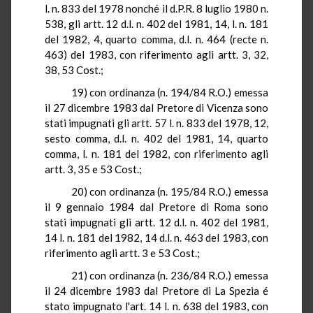
l
. n. 833 del 1978
nonché
il
d.P.R.
8 luglio 1980 n.
538, gli artt. 12 d.l. n. 402 del 1981,
14, l
. n. 181
del 1982,
4, quarto comma
, d.l. n. 464 (
recte
n.
463) del 1983, con riferimento agli artt. 3, 32,
38, 53 Cost
.;
19) con ordinanza (n. 194/84
R.O.
) emessa
il 27 dicembre 1983 dal Pretore di Vicenza sono
stati impugnati gli artt.
57 l
. n.
833 del 1978, 12,
sesto comma, d.l. n
. 402 del 1981,
14, quarto
comma
, l. n. 181 del 1982, con riferimento agli
artt. 3, 35 e 53 Cost
.;
20) con ordinanza (n. 195/84
R.O.
) emessa
il 9 gennaio 1984 dal Pretore di Roma sono
stati impugnati gli artt. 12 d.l. n. 402 del 1981,
14 l
. n. 181 del 1982, 14 d.l. n. 463 del 1983, con
riferimento agli artt. 3 e 53 Cost
.;
21) con ordinanza (n. 236/84
R.O.
) emessa
il 24 dicembre 1983 dal Pretore
di
La Spezia
é
stato impugnato l'art.
14 l
. n. 638 del 1983, con