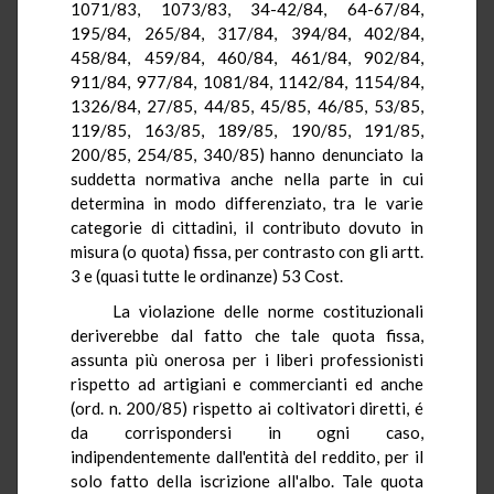
1071/83, 1073/83, 34-42/84, 64-67/84,
195/84, 265/84, 317/84, 394/84, 402/84,
458/84, 459/84, 460/84, 461/84, 902/84,
911/84, 977/84, 1081/84, 1142/84, 1154/84,
1326/84, 27/85, 44/85, 45/85, 46/85, 53/85,
119/85, 163/85, 189/85, 190/85, 191/85,
200/85, 254/85, 340/85) hanno denunciato la
suddetta normativa anche nella parte in cui
determina in modo
differenziato
, tra le varie
categorie di cittadini, il contributo dovuto in
misura (o quota) fissa, per contrasto con gli artt.
3 e (quasi tutte le ordinanze) 53 Cost.
La violazione delle norme costituzionali
deriverebbe dal fatto che tale quota fissa,
assunta più onerosa per i liberi professionisti
rispetto ad artigiani e commercianti ed anche
(
ord
.
n
. 200/85) rispetto ai coltivatori diretti, é
da corrispondersi in ogni caso,
indipendentemente dall'entità del reddito, per il
solo fatto della iscrizione all'albo. Tale quota