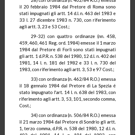
il 20 febbraio 1984 dal Pretore di Roma sono
stati impugnati gli artt. 14 d.l. n.
463 del 1983 e
33 l
. 27 dicembre 1983 n. 730, con riferimento
agli artt
. 3, 23 e 53 Cost
.;
29-32) con quattro ordinanze (
nn
. 458,
459, 460, 461
Reg.
ord
. 1984) emesse il 1 marzo
1984 dal Pretore di Forlì sono stati impugnati
gli artt. 1
d.P.R.
n. 538 del 1980, 12 d.l. n. 402 del
1981,
14 l
. n. 181 del 1982 e
33 l
. n.
730 del
1983, con riferimento agli artt
. 3, 53 e 97 Cost
.;
33) con ordinanza (n. 462/84
R.O.
) emessa
il 18 gennaio 1984 dal Pretore
di
La Spezia
é
stato impugnato l'art.
14 l
. n. 638 del 1983, con
riferimento agli artt. 3, 53, 101, secondo comma,
Cost
.;
34) con ordinanza (n. 506/84
R.O.
) emessa
il 21 marzo 1984 dal Pretore di Sondrio gli artt
.
1, terzo comma,
d.P.R.
n. 538 del 1980, 12 d.l. n.
402 del 1981,
14 l
. n.
181 del 1982, con