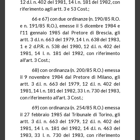
12 d.l. n. 402 del 1981,
14 l
. n. 181 del 1982, con
riferimento agli artt. 3 e 53 Cost
.;
66 e 67) con due ordinanze (n. 190/85
R.O.
e n. 191/85
R.O.
), emesse il 5 dicembre 1984 e
l'11 gennaio 1985 dal Pretore di Brescia, gli
artt
. 3 d.l. n. 663 del 1979,
14 l
. n. 638 del 1983,
1 e 2
d.P.R.
n. 538 del 1980, 12 d.l. n. 402 del
1981,
14 l
. n. 181 del 1982, con riferimento
all'art. 3 Cost
.;
68) con ordinanza (n. 200/85
R.O.
) emessa
il 9 novembre 1984 dal Pretore di Milano, gli
artt
. 3 d.l. n. 663 del 1979, 12 d.l. n. 402 del
1981,
14 l
. n. 181 del 1982,
33 l
. n. 730 del 1983,
con riferimento all'art. 3 Cost
.;
69) con ordinanza (n. 254/85
R.O.
) emessa
il 27 febbraio 1985 dal Tribunale di Torino, gli
artt
. 3 d.l. n. 663 del 1979, 12 d.l. n. 402 del
1981,
14 l
. n. 181 del 1982, 14 d.l. n. 463 del
1983,
33 l
. n. 730 del 1983, con riferimento