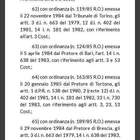
62) con ordinanza (n. 119/85
R.O.
) emessa
il 22 novembre 1984 dal Tribunale di Torino, gli
artt
. 3 d.l. n. 663 del 1979, 12 d.l. n. 402 del
1981,
14 l
. n. 181 del 1982, con riferimento
all'art. 3 Cost
.;
63) con ordinanza (n. 124/85
R.O.
) emessa
il 5 aprile 1984 dal Pretore di Bari, l'art.
14 l
. n
.
638 del 1983, con riferimento agli artt. 3 e 53
Cost
.;
64) con ordinanza (n. 163/85
R.O.
) emessa
il 20 gennaio 1985 dal Pretore di Tortona, gli
artt
. 1
d.P.R.
n.
538 del 1980, 2 (
recte
12) d.l. n
.
402 del 1981,
14 l
. n. 181 del 1982,
33 l
. n.
730
del 1983, con riferimento agli artt
. 3, 23, 53
Cost
.;
65) con ordinanza (n. 189/85
R.O.
) emessa
il 29 novembre 1984 dal Pretore di Brescia, gli
artt
. 3 d.l. n. 663 del 1979,
14 l
. n. 638 del 1983,