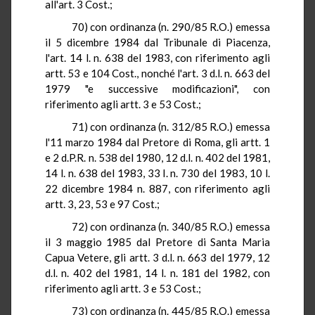
all'art. 3 Cost
.;
70) con ordinanza (n. 290/85
R.O.
) emessa
il 5 dicembre 1984 dal Tribunale di Piacenza,
l'art.
14 l
. n
. 638 del 1983, con riferimento agli
artt. 53 e 104 Cost
.,
nonché l'art. 3 d.l. n. 663 del
1979 "e successive modificazioni", con
riferimento agli artt. 3 e 53 Cost
.;
71) con ordinanza (n. 312/85
R.O.
) emessa
l'11 marzo 1984 dal Pretore di Roma, gli artt
.
1
e 2
d.P.R.
n. 538 del 1980, 12 d.l. n. 402 del 1981,
14 l
. n. 638 del 1983,
33 l
. n.
730 del 1983,
10 l
.
22 dicembre 1984 n. 887, con riferimento agli
artt
. 3, 23, 53 e 97 Cost
.;
72) con ordinanza (n. 340/85
R.O.
) emessa
il 3 maggio 1985 dal Pretore di Santa
Maria
Capua
Vetere
, gli artt
. 3 d.l. n. 663 del 1979, 12
d.l. n. 402 del 1981,
14 l
. n.
181 del 1982, con
riferimento agli artt
. 3 e 53 Cost
.;
73) con ordinanza (n. 445/85
R.O.
) emessa