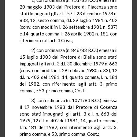
20 maggio 1983 dal Pretore di Piacenza sono
stati impugnati gli artt.
57 l
. 23 dicembre 1978 n.
833, 12, sesto comma, d.l. 29 luglio 1981 n. 402
(
conv
.
con
modif. in l. 26 settembre 1981 n. 537)
e 14, quarto comma, l. 26 aprile 1982 n. 181, con
riferimento all'art. 3 Cost.;
2) con ordinanza (n. 846/83
R.O.
) emessa il
15 luglio 1983 dal Pretore di Biella sono stati
impugnati gli artt.
3 d.l. 30 dicembre 1979 n. 663
(
conv
.
con
modif. in l. 29 febbraio 1980 n. 33), 12
d.l. n. 402 del 1981,
14, quarto comma
, l. n. 181
del 1982, con riferimento agli artt. 3, primo
comma, e 53, primo comma, Cost
.;
3) con ordinanza (n. 1071/83
R.O.
) emessa
il 17 novembre 1983 dal Pretore di Cosenza
sono stati impugnati gli artt. 3 d.l. n. 663 del
1979, 12 d.l. n.
402 del 1981, 14, quarto comma,
l. n
. 181 del 1982, con riferimento agli artt. 3,
primo comma, e 53, primo comma, Cost
.;