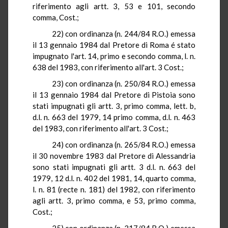
riferimento agli artt. 3, 53 e 101, secondo
comma, Cost
.;
22) con ordinanza (n. 244/84
R.O.
) emessa
il 13 gennaio 1984 dal Pretore di Roma é stato
impugnato l'art. 14, primo e secondo comma, l. n
.
638 del 1983, con riferimento all'art. 3 Cost
.;
23) con ordinanza (n. 250/84
R.O.
) emessa
il 13 gennaio 1984 dal Pretore di Pistoia sono
stati impugnati gli artt.
3, primo comma, lett. b,
d.l. n
. 663 del 1979,
14 primo comma
, d.l. n. 463
del 1983, con riferimento all'art. 3 Cost
.;
24) con ordinanza (n. 265/84
R.O.
) emessa
il 30 novembre 1983 dal Pretore
di
Alessandria
sono stati impugnati gli artt. 3 d.l. n. 663 del
1979, 12 d.l. n.
402 del 1981, 14, quarto comma,
l. n
. 81 (
recte
n. 181) del 1982, con riferimento
agli artt. 3, primo comma, e 53, primo comma,
Cost
.;
25) con ordinanza (n. 317/84
R.O.
) emessa