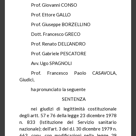
Prof.
Giovanni CONSO
Prof.
Ettore GALLO
Prof.
Giuseppe BORZELLINO
Dott.
Francesco GRECO
Prof.
Renato DELL’ANDRO
Prof.
Gabriele PESCATORE
Avv.
Ugo SPAGNOLI
Prof.
Francesco Paolo CASAVOLA,
Giudici,
ha
pronunciato la seguente
SENTENZA
nei
giudizi di legittimità costituzionale
degli artt.
57 e 76 della legge 23 dicembre 1978
n. 833 (Istituzione del Servizio sanitario
nazionale); dell'art. 3 del d.l. 30 dicembre 1979 n.
663,
co
nv
.
con
modificazioni nella legge 29