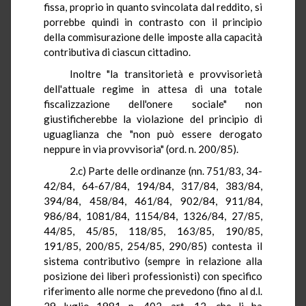
fissa, proprio in quanto svincolata dal reddito, si
porrebbe quindi in contrasto con il principio
della commisurazione delle imposte alla capacità
contributiva
di
ciascun cittadino.
Inoltre "la transitorietà e provvisorietà
dell'attuale regime
in
attesa di una totale
fiscalizzazione dell'onere sociale" non
giustificherebbe la violazione del principio di
uguaglianza che "non può essere derogato
neppure in via provvisoria" (
ord
.
n.
200/85).
2.c) Parte delle ordinanze (
nn
. 751/83, 34-
42/84, 64-67/84, 194/84, 317/84, 383/84,
394/84, 458/84, 461/84, 902/84, 911/84,
986/84, 1081/84, 1154/84, 1326/84, 27/85,
44/85, 45/85, 118/85, 163/85, 190/85,
191/85, 200/85, 254/85, 290/85) contesta il
sistema contributivo (sempre
in relazione alla
posizione dei liberi professionisti) con specifico
riferimento alle norme che prevedono (fino al d.l.
29 luglio 1981 n. 402, art. 12, che li ha