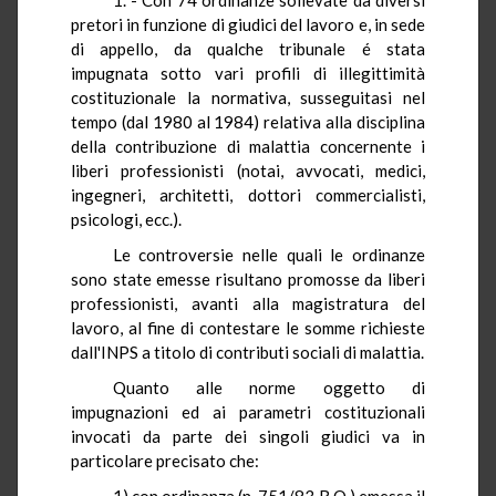
pretori in funzione di giudici del lavoro e, in sede
di
appello, da qualche tribunale é stata
impugnata sotto vari profili di illegittimità
costituzionale la normativa, susseguitasi nel
tempo (dal 1980 al 1984) relativa alla disciplina
della contribuzione di malattia concernente i
liberi professionisti (notai, avvocati, medici,
ingegneri, architetti, dottori commercialisti,
psicologi, ecc.).
Le controversie nelle quali le ordinanze
sono state emesse
risultano
promosse da liberi
professionisti, avanti alla magistratura del
lavoro, al fine di contestare le somme richieste
dall'INPS a titolo di contributi sociali di malattia.
Quanto alle norme oggetto
di
impugnazioni ed ai parametri costituzionali
invocati da parte dei singoli giudici va in
particolare precisato che:
1) con ordinanza (n. 751/83
R.O.
) emessa il