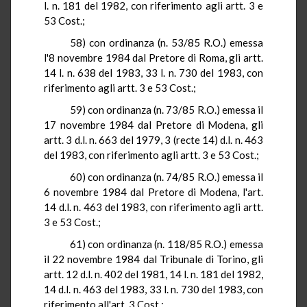
l
. n. 181 del 1982, con riferimento agli artt. 3 e
53 Cost
.;
58) con ordinanza (n. 53/85
R.O.
) emessa
l'8 novembre 1984 dal Pretore di Roma, gli artt
.
14 l
. n. 638 del 1983,
33 l
. n. 730 del 1983, con
riferimento agli artt. 3 e 53 Cost
.;
59) con ordinanza (n. 73/85
R.O.
) emessa il
17 novembre 1984 dal Pretore di Modena, gli
artt
. 3 d.l. n.
663 del 1979, 3 (
recte
14) d.l. n
. 463
del 1983, con riferimento agli artt. 3 e 53 Cost
.;
60) con ordinanza (n. 74/85
R.O.
) emessa il
6 novembre 1984 dal Pretore di Modena, l'art.
14 d.l. n
. 463 del 1983, con riferimento agli artt.
3 e 53 Cost
.;
61) con ordinanza (n. 118/85
R.O.
) emessa
il 22 novembre 1984 dal Tribunale di Torino, gli
artt
. 12 d.l. n. 402 del 1981,
14 l
. n. 181 del 1982,
14 d.l. n. 463 del 1983,
33 l
. n. 730 del 1983, con
riferimento all'art. 3 Cost
.;