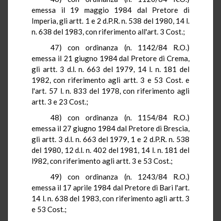
emessa il 19 maggio 1984 dal Pretore
di
Imperia, gli artt.
1 e 2
d.P.R.
n. 538 del 1980,
14 l
.
n. 638 del 1983, con riferimento all'art. 3 Cost
.;
47) con ordinanza (n. 1142/84
R.O.
)
emessa il 21 giugno 1984 dal Pretore di Crema,
gli artt
. 3 d.l. n. 663 del 1979,
14 l
. n. 181 del
1982, con riferimento agli artt.
3 e 53 Cost. e
l'art.
57 l
. n
. 833 del 1978, con riferimento agli
artt. 3 e 23 Cost
.;
48) con ordinanza (n. 1154/84
R.O.
)
emessa il 27 giugno 1984 dal Pretore di Brescia,
gli artt
. 3 d.l. n.
663 del 1979, 1 e 2
d.P.R.
n
. 538
del 1980, 12 d.l. n. 402 del 1981,
14 l
. n.
181 del
l982, con riferimento agli artt
. 3 e 53 Cost
.;
49) con ordinanza (n. 1243/84
R.O.
)
emessa il 17 aprile 1984 dal Pretore di Bari l'art.
14 l
. n
. 638 del 1983, con riferimento agli artt. 3
e 53 Cost
.;