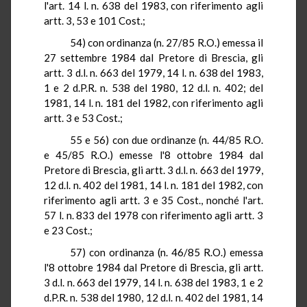
l'art.
14 l
. n. 638 del 1983, con riferimento agli
artt. 3, 53 e 101 Cost
.;
54) con ordinanza (n. 27/85
R.O.
) emessa il
27 settembre 1984 dal Pretore di Brescia, gli
artt
. 3 d.l. n. 663 del 1979,
14 l
. n. 638 del 1983,
1 e 2
d.P.R.
n. 538 del 1980, 12 d.l. n. 402; del
1981,
14 l
. n. 181 del 1982, con riferimento agli
artt. 3 e 53 Cost
.;
55 e 56) con due ordinanze (n. 44/85
R.O.
e 45/85
R.O.
) emesse l'8 ottobre 1984 dal
Pretore di Brescia, gli artt
. 3 d.l. n. 663 del 1979,
12 d.l. n. 402 del 1981,
14 l
. n.
181 del 1982, con
riferimento agli artt
. 3 e 35 Cost
.,
nonché l'art.
57 l
. n. 833 del 1978 con riferimento agli artt. 3
e 23 Cost
.;
57) con ordinanza (n. 46/85
R.O.
) emessa
l'8 ottobre 1984 dal Pretore di Brescia, gli artt
.
3 d.l. n. 663 del 1979,
14 l
. n. 638 del 1983, 1 e 2
d.P.R.
n. 538 del 1980, 12 d.l. n. 402 del 1981,
14